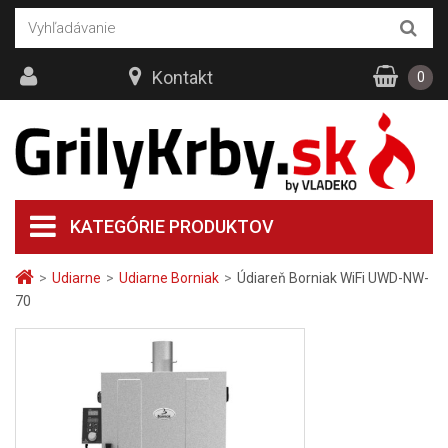
Kontakt
0
KATEGÓRIE PRODUKTOV
>
Udiarne
>
Udiarne Borniak
>
Údiareň Borniak WiFi UWD-NW-
70