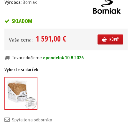
Výrobca:
Borniak
SKLADOM
1 591,00 €
Vaša cena:
KÚPIŤ
Tovar odošleme
v pondelok 10.8.2026
.
Vyberte si darček
Štiepka na
údenie Borniak
Spýtajte sa odborníka
Jelša 10 l