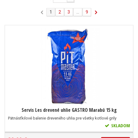
1
2
3
...
9
Servis Les drevené uhlie GASTRO Marabú 15 kg
Pätnásťkilové balenie dreveného uhlia pre všetky kotlové grily
SKLADOM