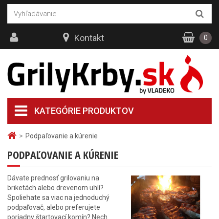
Kontakt
0
KATEGÓRIE PRODUKTOV
>
Podpaľovanie a kúrenie
PODPAĽOVANIE A KÚRENIE
Dávate prednosť grilovaniu na
briketách alebo drevenom uhlí?
Spoliehate sa viac na jednoduchý
podpaľovač, alebo preferujete
poriadny štartovací komín? Nech