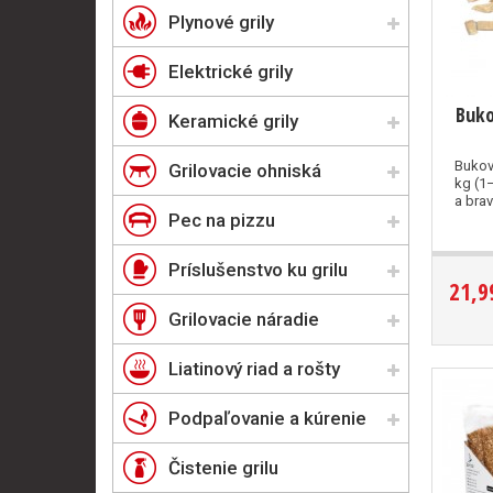
Plynové grily
Elektrické grily
Buko
Keramické grily
Bukov
Grilovacie ohniská
kg (1–
a brav
Pec na pizzu
Príslušenstvo ku grilu
21,9
Grilovacie náradie
Liatinový riad a rošty
Podpaľovanie a kúrenie
Čistenie grilu