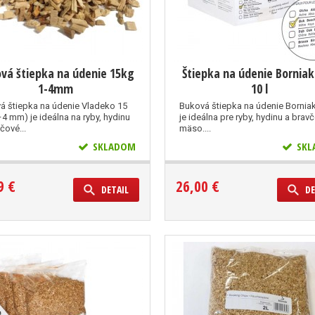
vá štiepka na údenie 15kg
Štiepka na údenie Bornia
1-4mm
10 l
á štiepka na údenie Vladeko 15
Buková štiepka na údenie Borniak
4 mm) je ideálna na ryby, hydinu
je ideálna pre ryby, hydinu a brav
čové...
mäso....
SKLADOM
SKL
9 €
26,00 €
DETAIL
DE