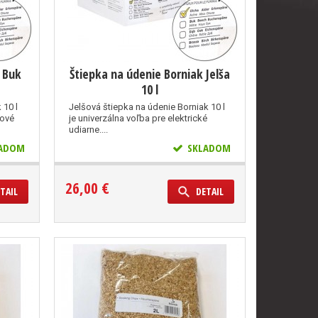
k Buk
Štiepka na údenie Borniak Jelša
10 l
 10 l
Jelšová štiepka na údenie Borniak 10 l
čové
je univerzálna voľba pre elektrické
udiarne....
ADOM
SKLADOM
26,00 €
TAIL
DETAIL