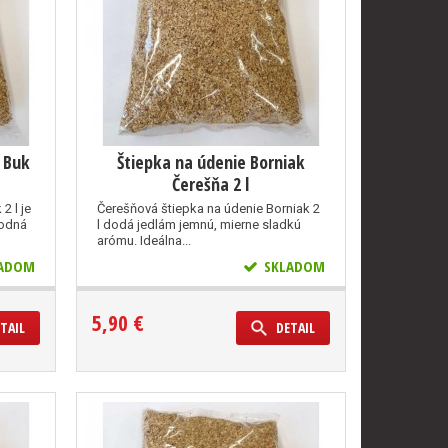
k Buk
Štiepka na údenie Borniak
Čerešňa 2 l
2 l je
Čerešňová štiepka na údenie Borniak 2
hodná
l dodá jedlám jemnú, mierne sladkú
arómu. Ideálna...
ADOM
SKLADOM
5,90 €
TAIL
DETAIL