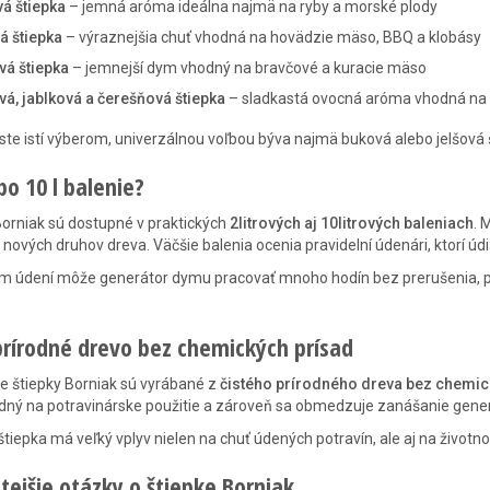
á štiepka
– jemná aróma ideálna najmä na ryby a morské plody
á štiepka
– výraznejšia chuť vhodná na hovädzie mäso, BBQ a klobásy
vá štiepka
– jemnejší dym vhodný na bravčové a kuracie mäso
vá, jablková a čerešňová štiepka
– sladkastá ovocná aróma vhodná na h
e ste istí výberom, univerzálnou voľbou býva najmä buková alebo jelšová 
ebo 10 l balenie?
Borniak sú dostupné v praktických
2litrových aj 10litrových baleniach
. 
 nových druhov dreva. Väčšie balenia ocenia pravidelní údenári, ktorí ú
om údení môže generátor dymu pracovať mnoho hodín bez prerušenia, p
prírodné drevo bez chemických prísad
ne štiepky Borniak sú vyrábané z
čistého prírodného dreva bez chemick
ný na potravinárske použitie a zároveň sa obmedzuje zanášanie gene
štiepka má veľký vplyv nielen na chuť údených potravín, ale aj na životno
tejšie otázky o štiepke Borniak