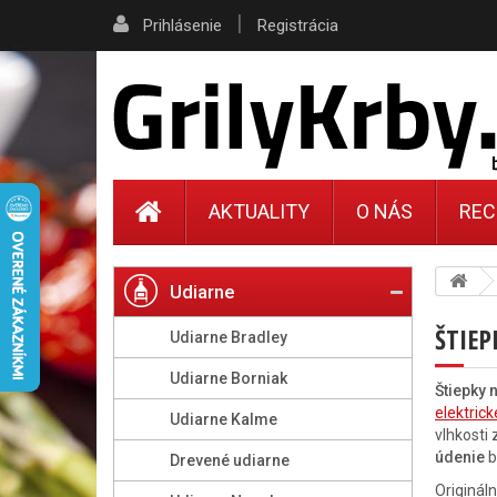
|
Prihlásenie
Registrácia
AKTUALITY
O NÁS
REC
Udiarne
ŠTIE
Udiarne Bradley
Udiarne Borniak
Štiepky 
elektric
Udiarne Kalme
vlhkosti
údenie
b
Drevené udiarne
Originál