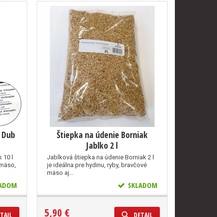
k Dub
Štiepka na údenie Borniak
Jablko 2 l
 10 l
Jablková štiepka na údenie Borniak 2 l
 mäso,
je ideálna pre hydinu, ryby, bravčové
mäso aj...
ADOM
SKLADOM
5,90 €
TAIL
DETAIL