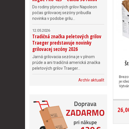
Do rodiny plynových grilov Napoleon
počas grilovacej sezóny pribudla
novinka v podobe grilu...
12.05.2026
Tradičná značka peletových grilov
Traeger predstavuje novinky
grilovacej sezóny 2026
Jarná grilovacia sezóna je v plnom
Š
prúde a ani tradičná americká značka
peletových grilov Traeger...
Brezo
Archív aktualít
je id
Vytvár
26,0