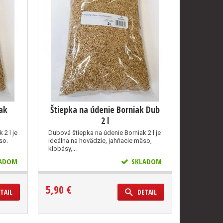
ak
Štiepka na údenie Borniak Dub
2 l
 2 l je
Dubová štiepka na údenie Borniak 2 l je
so.
ideálna na hovädzie, jahňacie mäso,
klobásy,...
ADOM
SKLADOM
5,90 €
TAIL
DETAIL