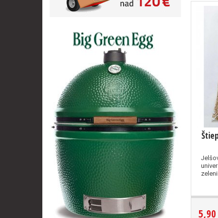
Štie
Jelšov
univer
zelenin
5,90