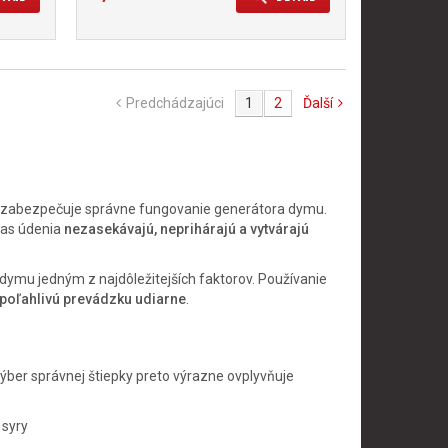
Predchádzajúci
1
2
Ďalší
orý zabezpečuje správne fungovanie generátora dymu.
čas údenia
nezasekávajú, neprihárajú a vytvárajú
 dymu jedným z najdôležitejších faktorov. Používanie
spoľahlivú prevádzku udiarne
.
ber správnej štiepky preto výrazne ovplyvňuje
 syry