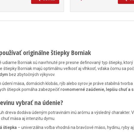
používať originálne štiepky Borniak
ké udiarne Borniak sú navrhnuté pre presne definovaný typ štiepky, kt
ne štiepky Borniak majú optimálnu veľkosť aj vlhkosť, vďaka čomu sa po
 dym
bez zbytočných výkyvov.
m údení mäsa, domácich klobás, rýb alebo syrov je práve stabilná tvorba
nych štiepok pomáha zabezpečiť
rovnomerné zaúdenie, lepšiu chuť a 
evinu vybrať na údenie?
uh dreva dodáva údeným potravinám inú arómu a výsledný charakter. Vý
 chuť mäsa aj intenzitu dymu.
á štiepka
– univerzálna voľba vhodná na bravčové mäso, hydinu, ryby aj