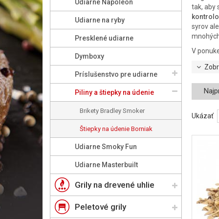
Udiarne Napoleon
tak, aby
kontrol
Udiarne na ryby
syrov al
mnohých
Presklené udiarne
V ponuke 
Dymboxy
Zobr
Príslušenstvo pre udiarne
Najp
Piliny a štiepky na údenie
Brikety Bradley Smoker
Ukázať
Štiepky na údenie Borniak
Udiarne Smoky Fun
Udiarne Masterbuilt
Grily na drevené uhlie
Peletové grily