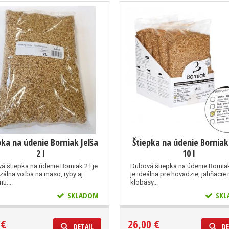
pka na údenie Borniak Jelša
Štiepka na údenie Bornia
2 l
10 l
á štiepka na údenie Borniak 2 l je
Dubová štiepka na údenie Borniak
zálna voľba na mäso, ryby aj
je ideálna pre hovädzie, jahňacie
u....
klobásy...
SKLADOM
SKL
 €
26,00 €
DETAIL
DE