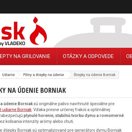
EPTY NA GRILOVANIE
OTÁZKY A ODPOVEDE
O
Udiarne
Piliny a štiepky na údenie
Štiepky na údenie Borniak
PKY NA ÚDENIE BORNIAK
na údenie Borniak
sú originálne palivo navrhnuté špeciálne pre
ké udiarne Borniak
. Vďaka presne určenej frakcii a optimálnej
 zabezpečujú
plynulé horenie, stabilnú tvorbu dymu a rovnomerné
ez kolísania intenzity arómy alebo chuti.
ne štiepky Borniak sú optimalizované pre generátory dymu Borniak