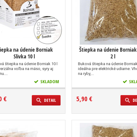
tiepka na údenie Borniak
Štiepka na údenie Bornia
Slivka 10 l
2 l
vá štiepka na údenie Borniak 10 l
Buková štiepka na údenie Borniak 
verzálna voľba na mäso, syry aj
ideálna pre elektrické udiarne. V
u....
na ryby,...
SKLADOM
SKL
0 €
5,90 €
DETAIL
DE