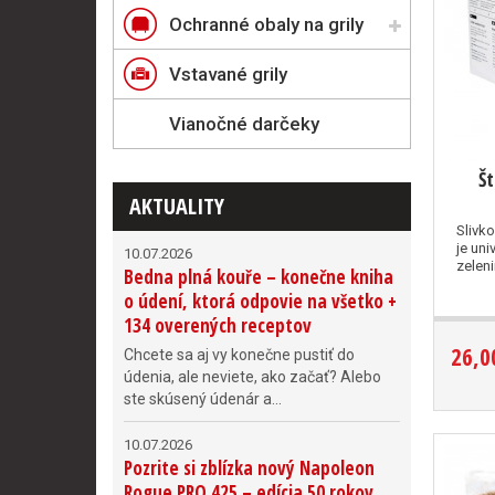
Ochranné obaly na grily
Vstavané grily
Vianočné darčeky
Š
AKTUALITY
Slivko
je uni
10.07.2026
zelenin
Bedna plná kouře – konečne kniha
o údení, ktorá odpovie na všetko +
134 overených receptov
26,0
Chcete sa aj vy konečne pustiť do
údenia, ale neviete, ako začať? Alebo
ste skúsený údenár a...
10.07.2026
Pozrite si zblízka nový Napoleon
Rogue PRO 425 – edícia 50 rokov