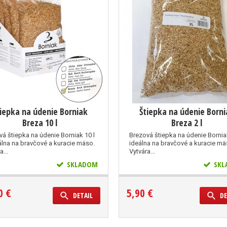
tiepka na údenie Borniak
Štiepka na údenie Borni
Breza 10 l
Breza 2 l
vá štiepka na údenie Borniak 10 l
Brezová štiepka na údenie Borniak
eálna na bravčové a kuracie mäso.
ideálna na bravčové a kuracie mä
a...
Vytvára...
SKLADOM
SKL
0 €
5,90 €
DETAIL
DE