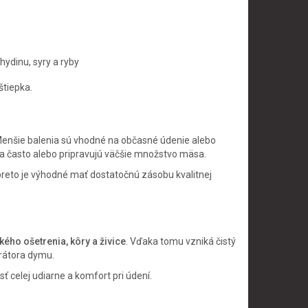
ydinu, syry a ryby
štiepka.
Menšie balenia sú vhodné na občasné údenie alebo
dia často alebo pripravujú väčšie množstvo mäsa.
reto je výhodné mať dostatočnú zásobu kvalitnej
ého ošetrenia, kôry a živice
. Vďaka tomu vzniká čistý
rátora dymu.
sť celej udiarne a komfort pri údení.