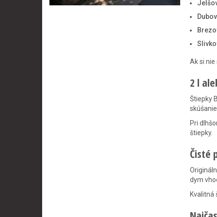
Jelšov
Dubov
Brezo
Slivko
Ak si ni
2 l al
Štiepky 
skúšanie
Pri dlhš
štiepky.
Čisté 
Originál
dym vhod
Kvalitná 
Najčas