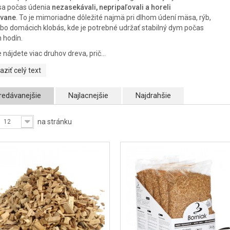
 sa počas údenia
nezasekávali, nepripaľovali a horeli
ovane
. To je mimoriadne dôležité najmä pri dlhom údení mäsa, rýb,
ebo domácich klobás, kde je potrebné udržať stabilný dym počas
 hodín.
nájdete viac druhov dreva, prič...
aziť celý text
redávanejšie
Najlacnejšie
Najdrahšie
na stránku
12