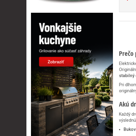
Prečo 
Elektric
Originál
stabilný
Pri dlho
originál
Akú dr
Každý dr
výslednú
Bukov