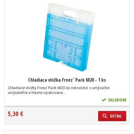
Chladiaca vložka Freez´Pack M20 - 1 ks
Chladiace vložky Freez´Pack M20 sú netoxické, v umývačke
umývateľné a hlavne opakovane...
SKLADOM
5,30 €
DETAIL