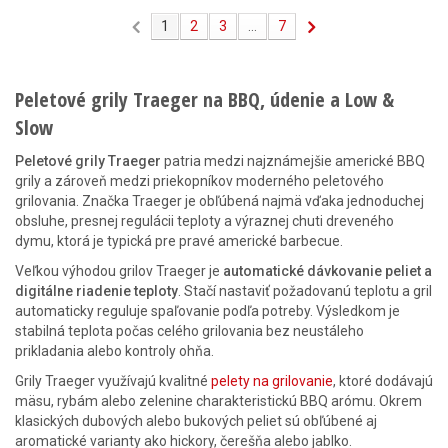
1
2
3
...
7
Peletové grily Traeger na BBQ, údenie a Low &
Slow
Peletové grily Traeger
patria medzi najznámejšie americké BBQ
grily a zároveň medzi priekopníkov moderného peletového
grilovania. Značka Traeger je obľúbená najmä vďaka jednoduchej
obsluhe, presnej regulácii teploty a výraznej chuti dreveného
dymu, ktorá je typická pre pravé americké barbecue.
Veľkou výhodou grilov Traeger je
automatické dávkovanie peliet a
digitálne riadenie teploty
. Stačí nastaviť požadovanú teplotu a gril
automaticky reguluje spaľovanie podľa potreby. Výsledkom je
stabilná teplota počas celého grilovania bez neustáleho
prikladania alebo kontroly ohňa.
Grily Traeger využívajú kvalitné
pelety na grilovanie
, ktoré dodávajú
mäsu, rybám alebo zelenine charakteristickú BBQ arómu. Okrem
klasických dubových alebo bukových peliet sú obľúbené aj
aromatické varianty ako hickory, čerešňa alebo jablko.