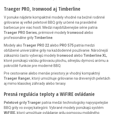
Traeger PRO, Ironwood aj Timberline
V ponuke nájdete kompaktné modely vhodné na bežné rodinné
grilovanie aj veľké peletové BBQ grily určené na pravidelné
barbecue pre viac hostí. Medzi najobľúbenejšie série patria
Traeger PRO Series
, prémiové modely
Ironwood
alebo
profesionálne grily
Timberline
.
Modely ako
Traeger PRO 22
alebo
PRO 575
patria medzi
obľúbené univerzálne grily na každodenné používanie. Náročnejší
zákazníci často vyberajú modely
Ironwood
alebo
Timberline XL
,
ktoré ponúkajú väčšiu grilovaciu plochu, silnejšiu dymovú arómu a
pokročilé funkcie pre moderné BBQ.
Pre cestovanie alebo menšie priestory je vhodný kompaktný
Traeger Ranger
, ktorý umožňuje grilovanie na drevených peletách
aj mimo klasickej záhrady alebo terasy.
Presná regulácia teploty a WiFIRE ovládanie
Peletové grily Traeger
patria medzi technologicky najvyspelejšie
BBQ grily vo svojej kategórii. Vybrané modely ponúkajú systém
WiFIRE
, ktorý umožňuje ovládanie grilu pomocou mobilného