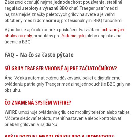
Zákazníci oceňujú najmä
jednoduchosť používania, stabilnú
reguláciu teploty a výraznú BBQ chuť
. Traeger patrí medzi
najznámejšie značky peletových grilov na svete a je veľmi
obľúbený medzi domácimi aj profesionálnymi BBQ fanúšikmi.
Výhodou je aj široká ponuka príslušenstva vrátane
ochranných
obalov na grily
, produktov pre
čistenie grilu
alebo doplnkov na
údenie a BBQ.
FAQ – Na čo sa často pýtate
SÚ GRILY TRAEGER VHODNÉ AJ PRE ZAČIATOČNÍKOV?
Áno. Vďaka automatickému dávkovaniu peliet a digitálnemu
ovládaniu patria grily Traeger medzi najjednoduchšie BBQ grily na
obsluhu.
ČO ZNAMENÁ SYSTÉM WIFIRE?
WiFIRE umožňuje ovládanie grilu cez mobilný telefón alebo tablet.
Môžete sledovať teplotu, meniť nastavenia alebo kontrolovať
priebeh grilovania na diaľku.
AKÝ JE ROZDIEL MEDZI SÉRIOU PRO A IRONWOOD?