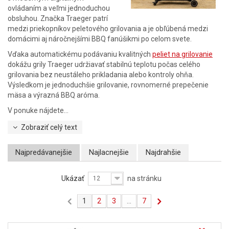
ovládaním a veľmi jednoduchou
obsluhou. Značka Traeger patrí
medzi priekopníkov peletového grilovania a je obľúbená medzi
domácimi aj náročnejšími BBQ fanúšikmi po celom svete.
Vďaka automatickému podávaniu kvalitných
peliet na grilovanie
dokážu grily Traeger udržiavať stabilnú teplotu počas celého
grilovania bez neustáleho prikladania alebo kontroly ohňa.
Výsledkom je jednoduchšie grilovanie, rovnomerné prepečenie
mäsa a výrazná BBQ aróma.
V ponuke nájdete...
Zobraziť celý text
Najpredávanejšie
Najlacnejšie
Najdrahšie
Ukázať
na stránku
12
1
2
3
...
7