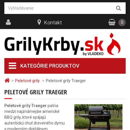
Kontakt
0
KATEGÓRIE PRODUKTOV
>
Peletové grily
>
Peletové grily Traeger
PELETOVÉ GRILY TRAEGER
Peletové grily Traeger
patria
medzi najznámejšie americké
BBQ grily, ktoré spájajú
autentickú chuť dreveného dymu
s moderným digitálnym