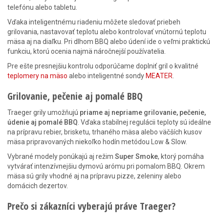
telefónu alebo tabletu.
Vďaka inteligentnému riadeniu môžete sledovať priebeh
grilovania, nastavovať teplotu alebo kontrolovať vnútornú teplotu
mäsa aj na diaľku. Pri dlhom BBQ alebo údení ide o veľmi praktickú
funkciu, ktorú ocenia najmä náročnejší používatelia.
Pre ešte presnejšiu kontrolu odporúčame doplniť gril o kvalitné
teplomery na mäso
alebo inteligentné sondy
MEATER
.
Grilovanie, pečenie aj pomalé BBQ
Traeger grily umožňujú
priame aj nepriame grilovanie, pečenie,
údenie aj pomalé BBQ
. Vďaka stabilnej regulácii teploty sú ideálne
na prípravu rebier, brisketu, trhaného mäsa alebo väčších kusov
mäsa pripravovaných niekoľko hodín metódou Low & Slow.
Vybrané modely ponúkajú aj režim
Super Smoke
, ktorý pomáha
vytvárať intenzívnejšiu dymovú arómu pri pomalom BBQ. Okrem
mäsa sú grily vhodné aj na prípravu pizze, zeleniny alebo
domácich dezertov.
Prečo si zákazníci vyberajú práve Traeger?