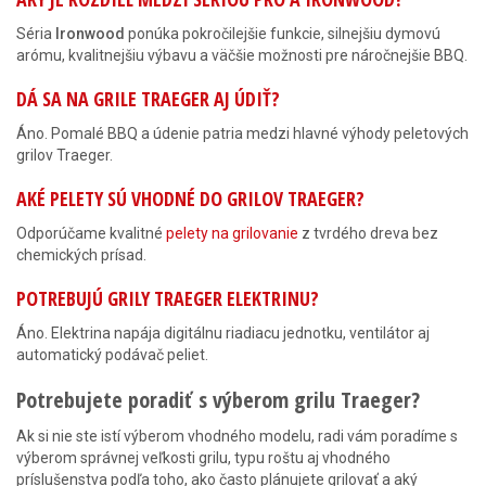
Séria
Ironwood
ponúka pokročilejšie funkcie, silnejšiu dymovú
arómu, kvalitnejšiu výbavu a väčšie možnosti pre náročnejšie BBQ.
DÁ SA NA GRILE TRAEGER AJ ÚDIŤ?
Áno. Pomalé BBQ a údenie patria medzi hlavné výhody peletových
grilov Traeger.
AKÉ PELETY SÚ VHODNÉ DO GRILOV TRAEGER?
Odporúčame kvalitné
pelety na grilovanie
z tvrdého dreva bez
chemických prísad.
POTREBUJÚ GRILY TRAEGER ELEKTRINU?
Áno. Elektrina napája digitálnu riadiacu jednotku, ventilátor aj
automatický podávač peliet.
Potrebujete poradiť s výberom grilu Traeger?
Ak si nie ste istí výberom vhodného modelu, radi vám poradíme s
výberom správnej veľkosti grilu, typu roštu aj vhodného
príslušenstva podľa toho, ako často plánujete grilovať a aký