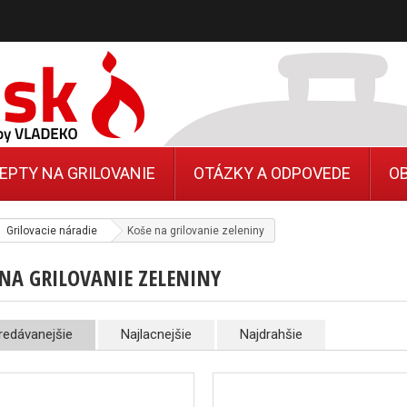
EPTY NA GRILOVANIE
OTÁZKY A ODPOVEDE
O
Grilovacie náradie
Koše na grilovanie zeleniny
 NA GRILOVANIE ZELENINY
redávanejšie
Najlacnejšie
Najdrahšie