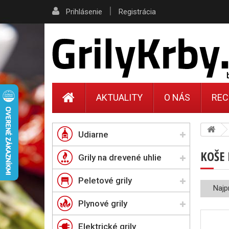
|
Prihlásenie
Registrácia
AKTUALITY
O NÁS
REC
Udiarne
KOŠE
Grily na drevené uhlie
Peletové grily
Najp
Plynové grily
Elektrické grily