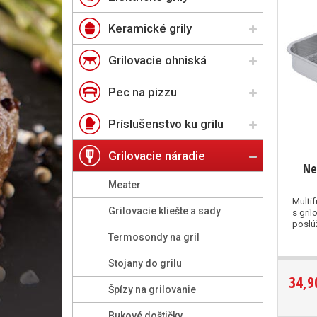
Keramické grily
Grilovacie ohniská
Pec na pizzu
Príslušenstvo ku grilu
Grilovacie náradie
Ne
Meater
Multi
Grilovacie kliešte a sady
s gri
poslúži
Termosondy na gril
Stojany do grilu
34,9
Špízy na grilovanie
Bukové doštičky