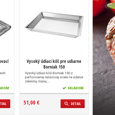
ovací
Vysoký údiaci kôš pre udiarne
Borniak 150
lech
Vysoký údiaci kôš Borniak 150 z
perforovanej nerezovej ocele na údenie
zeleniny, mäsa,...
ADOM
SKLADOM
51,00 €
TAIL
DETAIL