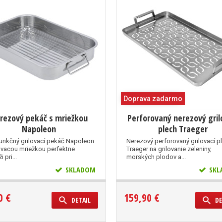
Doprava zadarmo
rezový pekáč s mriežkou
Perforovaný nerezový gril
Napoleon
plech Traeger
funkčný grilovací pekáč Napoleon
Nerezový perforovaný grilovací p
lovacou mriežkou perfektne
Traeger na grilovanie zeleniny,
 pri...
morských plodov a...
SKLADOM
SKL
0 €
159,90 €
DETAIL
DE