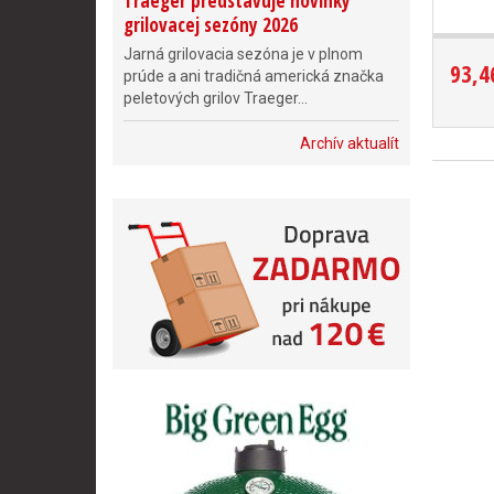
Traeger predstavuje novinky
grilovacej sezóny 2026
Jarná grilovacia sezóna je v plnom
93,4
prúde a ani tradičná americká značka
peletových grilov Traeger...
Archív aktualít