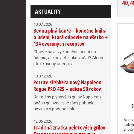
40,4
AKTUALITY
10.07.2026
Bedna plná kouře – konečne kniha
o údení, ktorá odpovie na všetko +
134 overených receptov
Chcete sa aj vy konečne pustiť do
údenia, ale neviete, ako začať? Alebo
ste skúsený údenár a...
10.07.2026
Pozrite si zblízka nový Napoleon
Rogue PRO 425 – edícia 50 rokov
Do rodiny plynových grilov Napoleon
počas grilovacej sezóny pribudla
S
novinka v podobe grilu...
Nerez
12.05.2026
soľný
Tradičná značka peletových grilov
vhodná