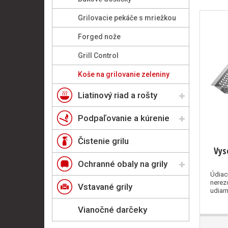
Grilovacie pekáče s mriežkou
Forged nože
Grill Control
Koše na grilovanie zeleniny
Liatinový riad a rošty
Podpaľovanie a kúrenie
Čistenie grilu
Vys
Ochranné obaly na grily
Údiac
nerezo
Vstavané grily
udiarn
Vianočné darčeky