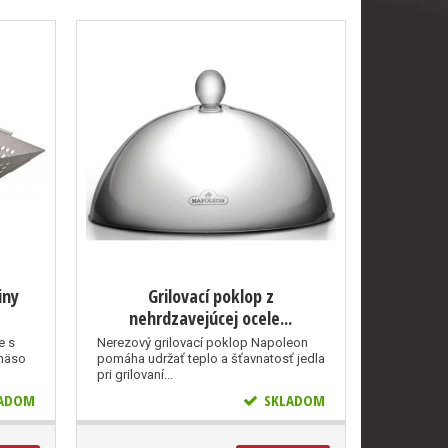
iny
Grilovací poklop z
nehrdzavejúcej ocele...
e s
Nerezový grilovací poklop Napoleon
 mäso
pomáha udržať teplo a šťavnatosť jedla
pri grilovaní...
ADOM
SKLADOM