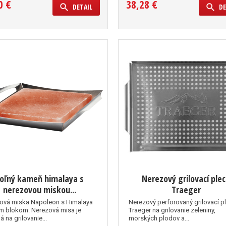
0 €
38,28 €
DETAIL
DE
oľný kameň himalaya s
Nerezový grilovací ple
nerezovou miskou...
Traeger
ová miska Napoleon s Himalaya
Nerezový perforovaný grilovací p
m blokom. Nerezová misa je
Traeger na grilovanie zeleniny,
 na grilovanie...
morských plodov a...