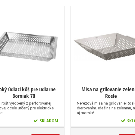
oký údiaci kôš pre udiarne
Misa na grilovanie zelen
Borniak 70
Rösle
i rošt vyrobený z perforovanej
Nerezová misa na grilovanie Rösl
vej ocele určený pre elektrické
dierovaním. Ideálna na zeleninu,
e...
aj morské...
SKLADOM
SKL