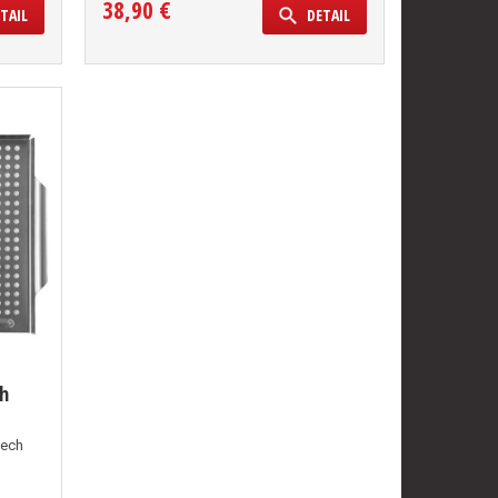
38,90 €
TAIL
DETAIL
ch
lech