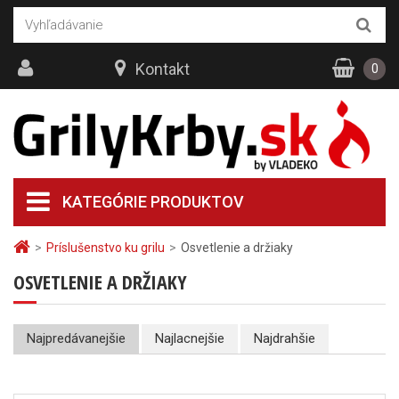
Kontakt
0
KATEGÓRIE PRODUKTOV
>
Príslušenstvo ku grilu
>
Osvetlenie a držiaky
OSVETLENIE A DRŽIAKY
Najpredávanejšie
Najlacnejšie
Najdrahšie