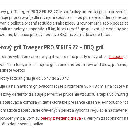
ový gril Traeger PRO SERIES 22
je spoľahlivý americký gril na drevené
uje pripravovať jedlá rôznymi spôsobmi – od pomalého údenia metódou 
vanie peliet a presná regulácia zabezpečujú rovnomerné teplo počas celé
ník na pelety s kapacitou 8 kg
, ktorý umožňuje grilovať dlhé hodiny be
aždého, kto chce pripraviť poctivé BBQ na záhrade alebo terase.
tový gril Traeger PRO SERIES 22 – BBQ gril
fektne vybavený americký gril na drevené pelety od výrobcu
Traeger
s 
áleží na tom, či preferujete grilovanie metódou Low and Slow, pečenie, 
ládnete všetko
lotný rozsah grilu je od 75 °C do 230 °C
luje sa na hlavnom grilovacom rošte o rozmere 56 x 48 cm a na rošte v h
ezový deflektor zaisťuje perfektné prúdenie vzduchu a tepla vo vnútri 
á spaľovacia komora vr. deflektora ide pre ľahké čistenie jednoducho ro
omatické zapaľovanie drevených peliet a výborná regulácia nastavenej
poručeným palivom sú
pelety z tvrdého dreva
- s veľkým zásobníkom na 
tého doplňovania paliva