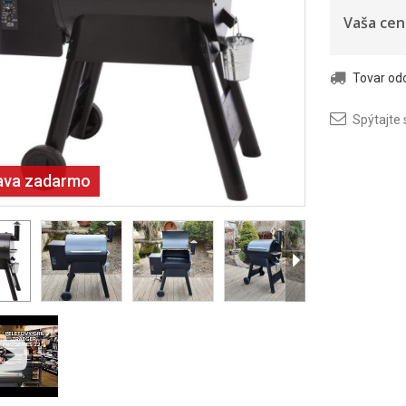
Vaša cen
Tovar o
Spýtajte 
ava zadarmo