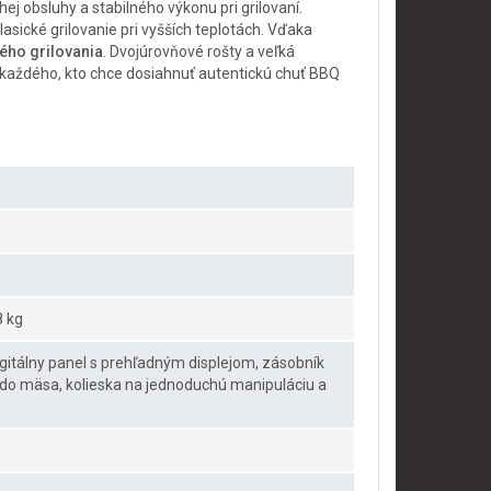
j obsluhy a stabilného výkonu pri grilovaní.
sické grilovanie pri vyšších teplotách. Vďaka
ého grilovania
. Dvojúrovňové rošty a veľká
re každého, kto chce dosiahnuť autentickú chuť BBQ
8 kg
digitálny panel s prehľadným displejom, zásobník
a do mäsa, kolieska na jednoduchú manipuláciu a