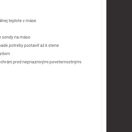
lnej teplote v mäse
nie sondy na mäso
ípade potreby postaviť až k stene
grilom
 ochráni pred nepriaznivými poveternostnými