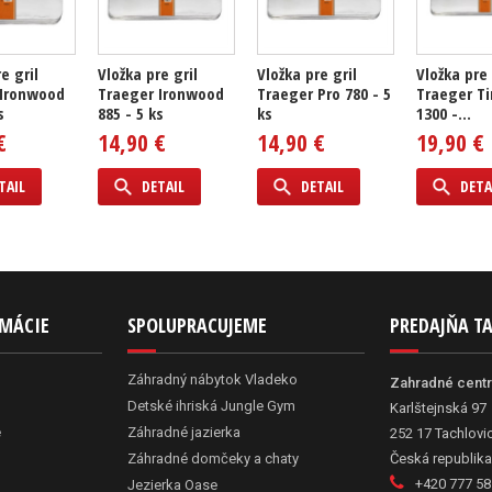
e gril
Vložka pre gril
Vložka pre gril
Vložka pre 
 Ironwood
Traeger Ironwood
Traeger Pro 780 - 5
Traeger Ti
s
885 - 5 ks
ks
1300 -...
€
14,90 €
14,90 €
19,90 €
TAIL
DETAIL
DETAIL
DETA
RMÁCIE
SPOLUPRACUJEME
PREDAJŇA T
Záhradný nábytok Vladeko
Zahradné cent
Detské ihriská Jungle Gym
Karlštejnská 97
e
Záhradné jazierka
252 17 Tachlovi
Záhradné domčeky a chaty
Česká republika
+420 777 58
Jezierka Oase