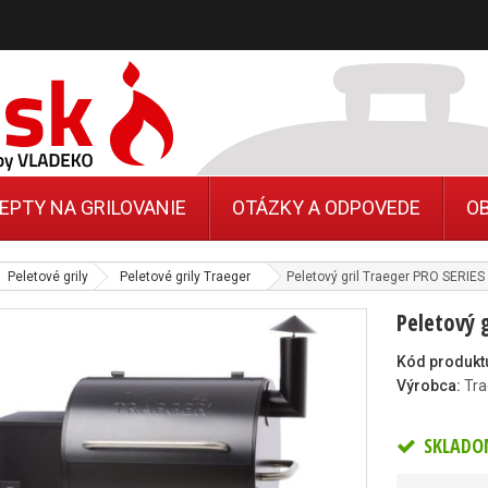
EPTY NA GRILOVANIE
OTÁZKY A ODPOVEDE
O
Peletové grily
Peletové grily Traeger
Peletový gril Traeger PRO SERIES
Peletový 
Kód produkt
Výrobca:
Tra
SKLADO