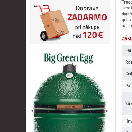
Trae
Umožň
digit
grilo
na dr
ZÁKL
Far
Ro
Gri
Pal
Zák
Hm