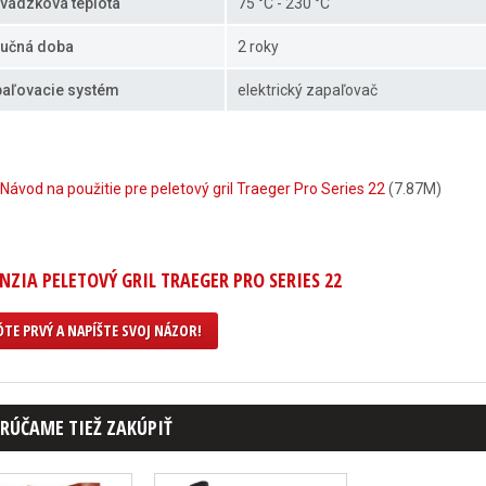
vádzková teplota
75 °C - 230 °C
učná doba
2 roky
aľovacie systém
elektrický zapaľovač
Návod na použitie pre peletový gril Traeger Pro Series 22
(7.87M)
NZIA PELETOVÝ GRIL TRAEGER PRO SERIES 22
TE PRVÝ A NAPÍŠTE SVOJ NÁZOR!
RÚČAME TIEŽ ZAKÚPIŤ