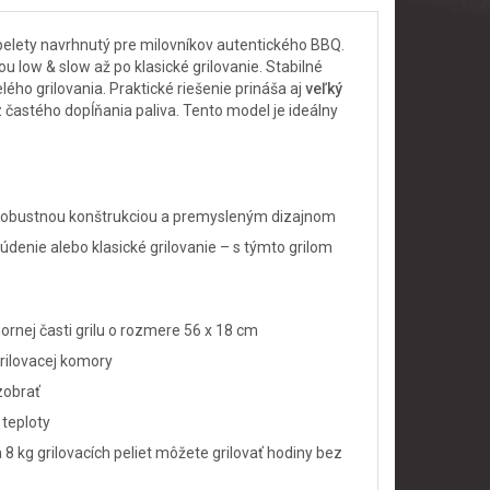
 pelety navrhnutý pre milovníkov autentického BBQ.
low & slow až po klasické grilovanie. Stabilné
ho grilovania. Praktické riešenie prináša aj
veľký
z častého dopĺňania paliva. Tento model je ideálny
robustnou konštrukciou a premysleným dizajnom
údenie alebo klasické grilovanie – s týmto grilom
ornej časti grilu o rozmere 56 x 18 cm
grilovacej komory
zobrať
 teploty
8 kg grilovacích peliet môžete grilovať hodiny bez