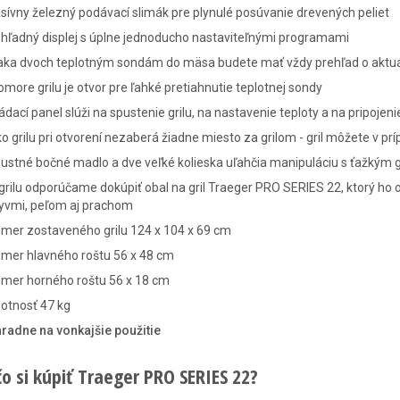
ívny železný podávací slimák pre plynulé posúvanie drevených peliet
hľadný displej s úplne jednoducho nastaviteľnými programami
aka dvoch teplotným sondám do mäsa budete mať vždy prehľad o aktuá
omore grilu je otvor pre ľahké pretiahnutie teplotnej sondy
ádací panel slúži na spustenie grilu, na nastavenie teploty a na pripoje
o grilu pri otvorení nezaberá žiadne miesto za grilom - gril môžete v pr
ustné bočné madlo a dve veľké kolieska uľahčia manipuláciu s ťažkým 
grilu odporúčame dokúpiť obal na gril Traeger PRO SERIES 22, ktorý ho
lyvmi, peľom aj prachom
mer zostaveného grilu 124 x 104 x 69 cm
zmer hlavného roštu 56 x 48 cm
zmer horného roštu 56 x 18 cm
otnosť 47 kg
hradne na vonkajšie použitie
čo si kúpiť Traeger PRO SERIES 22?