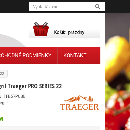
Košík:
prázdny
BCHODNÉ PODMIENKY
KONTAKT
 22
gril Traeger PRO SERIES 22
u:
TFB57PUBE
eger
M