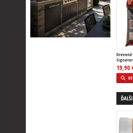
Drevené 
Signatur
19,90 
DE
ĎALŠI