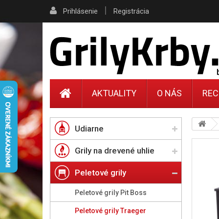
|
Prihlásenie
Registrácia
AKTUALITY
O NÁS
REC
Udiarne
Grily na drevené uhlie
Peletové grily
Peletové grily Pit Boss
Peletové grily Traeger