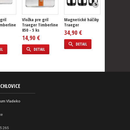
gril
Vložka pre gril
Magnetické háčiky
Perforovaný
mberline
Traeger Timberline
Traeger
nerezový gri
850 - 5 ks
plech Traeg
34,90 €
14,90 €
159,90 €
DETAIL
IL
DETAIL
DETAIL
ACHLOVICE
rum Vladeko
ce
5 265