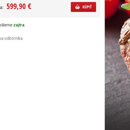
599,90 €
a:
KÚPIŤ
došleme
zajtra
.
sa odborníka