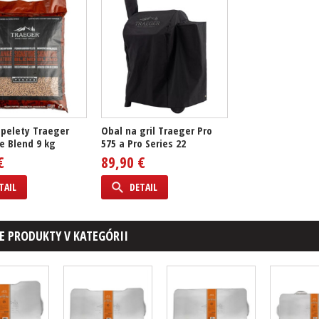
pelety Traeger
Obal na gril Traeger Pro
e Blend 9 kg
575 a Pro Series 22
€
89,90 €
TAIL
DETAIL
E PRODUKTY V KATEGÓRII