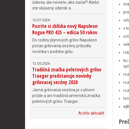
údenia, ale neviete, ako začať? Alebo
mas
ste skúsený údenár a...
pre
10.07.2026
vď
Pozrite si zblízka nový Napoleon
v k
Rogue PRO 425 – edícia 50 rokov
ovl
Do rodiny plynových grilov Napoleon
vek
počas grilovacej sezóny pribudla
novinka v podobe grilu...
rob
ku 
12.05.2026
vp
Tradičná značka peletových grilov
roz
Traeger predstavuje novinky
grilovacej sezóny 2026
ro
Jarná grilovacia sezóna je v plnom
ro
prúde a ani tradičná americká značka
hm
peletových grilov Traeger...
vý
Archív aktualít
Pre