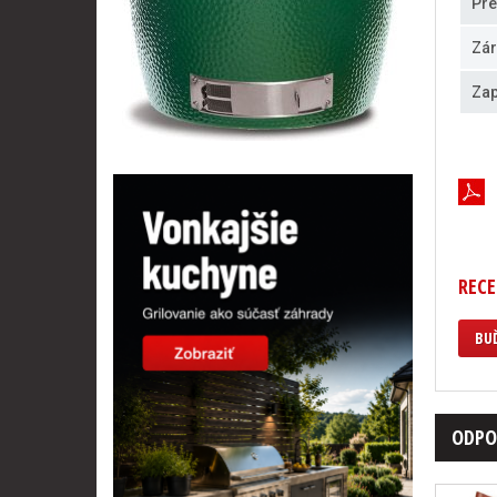
Pre
Zár
Zap
RECE
BUĎ
ODPO