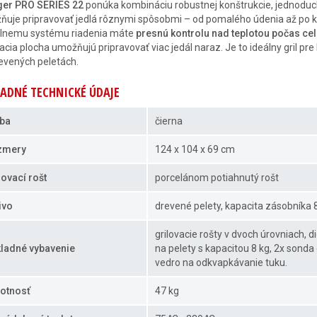
ger PRO SERIES 22
ponúka kombináciu robustnej konštrukcie, jednoduche
uje pripravovať jedlá rôznymi spôsobmi – od pomalého údenia až po kla
álnemu systému riadenia máte
presnú kontrolu nad teplotou počas cel
vacia plocha umožňujú pripravovať viac jedál naraz. Je to ideálny gril p
evených peletách.
ADNÉ TECHNICKÉ ÚDAJE
ba
čierna
zmery
124 x 104 x 69 cm
lovací rošt
porcelánom potiahnutý rošt
ivo
drevené pelety, kapacita zásobníka 
grilovacie rošty v dvoch úrovniach, 
ladné vybavenie
na pelety s kapacitou 8 kg, 2x sond
vedro na odkvapkávanie tuku.
otnosť
47 kg