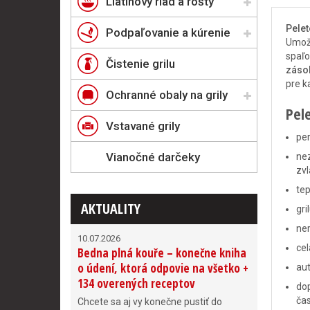
Liatinový riad a rošty
Pelet
Podpaľovanie a kúrenie
Umožň
spaľo
Čistenie grilu
zásob
pre k
Ochranné obaly na grily
Pele
Vstavané grily
per
Vianočné darčeky
nez
zv
tep
AKTUALITY
gri
ner
10.07.2026
cel
Bedna plná kouře – konečne kniha
o údení, ktorá odpovie na všetko +
aut
134 overených receptov
do
čas
Chcete sa aj vy konečne pustiť do