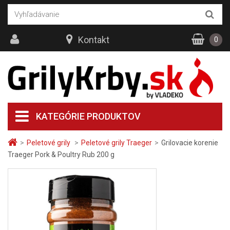
Kontakt
0
KATEGÓRIE PRODUKTOV
>
Peletové grily
>
Peletové grily Traeger
>
Grilovacie korenie
Traeger Pork & Poultry Rub 200 g