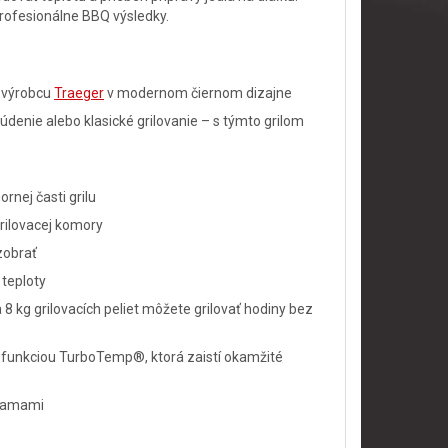
profesionálne BBQ výsledky.
d výrobcu
Traeger
v modernom čiernom dizajne
údenie alebo klasické grilovanie – s týmto grilom
rnej časti grilu
grilovacej komory
zobrať
 teploty
8 kg grilovacích peliet môžete grilovať hodiny bez
s funkciou TurboTemp®, ktorá zaistí okamžité
gramami