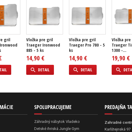
e gril
Vložka pre gril
Vložka pre gril
Vložka pre 
 Ironwood
Traeger Ironwood
Traeger Pro 780 - 5
Traeger Ti
s
885 - 5 ks
ks
1300 -...
€
14,90 €
14,90 €
19,90 €
TAIL
DETAIL
DETAIL
DETA
RMÁCIE
SPOLUPRACUJEME
PREDAJŇA T
Záhradný nábytok Vladeko
Zahradné cent
Detské ihriská Jungle Gym
Karlštejnská 97