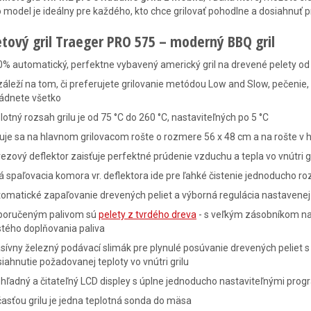
 model je ideálny pre každého, kto chce grilovať pohodlne a dosiahnuť 
etový gril Traeger PRO 575 – moderný BBQ gril
% automatický, perfektne vybavený americký gril na drevené pelety o
áleží na tom, či preferujete grilovanie metódou Low and Slow, pečenie, 
ládnete všetko
lotný rozsah grilu je od 75 °C do 260 °C, nastaviteľných po 5 °C
luje sa na hlavnom grilovacom rošte o rozmere 56 x 48 cm a na rošte v ho
ezový deflektor zaisťuje perfektné prúdenie vzduchu a tepla vo vnútri 
á spaľovacia komora vr. deflektora ide pre ľahké čistenie jednoducho ro
omatické zapaľovanie drevených peliet a výborná regulácia nastavenej
poručeným palivom sú
pelety z tvrdého dreva
- s veľkým zásobníkom na 
tého doplňovania paliva
ívny železný podávací slimák pre plynulé posúvanie drevených peliet 
iahnutie požadovanej teploty vo vnútri grilu
hľadný a čitateľný LCD displey s úplne jednoducho nastaviteľnými pro
asťou grilu je jedna teplotná sonda do mäsa