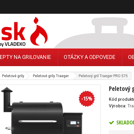
EPTY NA GRILOVANIE
OTÁZKY A ODPOVEDE
O
Peletové grily
Peletové grily Traeger
Peletový gril Traeger PRO 575
Peletový 
-
15
%
Kód produkt
Výrobca:
Tra
SKLADO