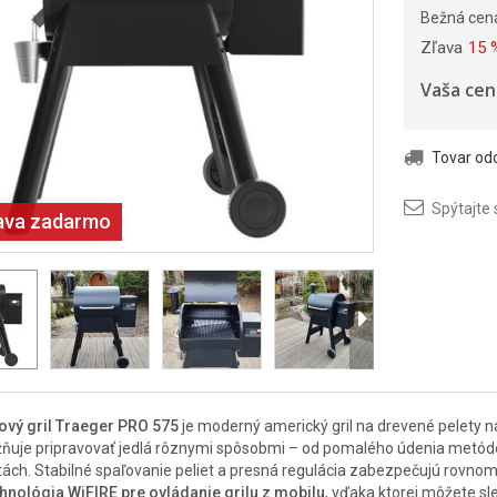
Bežná cen
Zľava
15 
Vaša cen
Tovar o
Spýtajte 
ava zadarmo
ový gril Traeger PRO 575
je moderný americký gril na drevené pelety n
uje pripravovať jedlá rôznymi spôsobmi – od pomalého údenia metódou l
tách. Stabilné spaľovanie peliet a presná regulácia zabezpečujú rovnom
hnológia WiFIRE pre ovládanie grilu z mobilu
, vďaka ktorej môžete sle