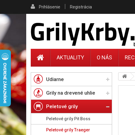
|
Prihlásenie
Registrácia
AKTUALITY
O NÁS
REC
Udiarne
Grily na drevené uhlie
Peletové grily
Peletové grily Pit Boss
Peletové grily Traeger