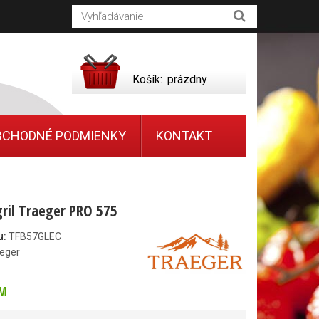
Košík:
prázdny
BCHODNÉ PODMIENKY
KONTAKT
gril Traeger PRO 575
u:
TFB57GLEC
eger
M