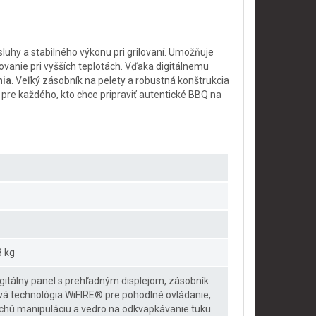
uhy a stabilného výkonu pri grilovaní. Umožňuje
ovanie pri vyšších teplotách. Vďaka digitálnemu
nia
. Veľký zásobník na pelety a robustná konštrukcia
l pre každého, kto chce pripraviť autentické BBQ na
8 kg
digitálny panel s prehľadným displejom, zásobník
ová technológia WiFIRE® pre pohodlné ovládanie,
chú manipuláciu a vedro na odkvapkávanie tuku.