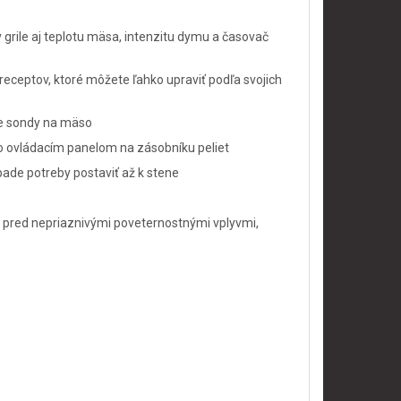
v grile aj teplotu mäsa, intenzitu dymu a časovač
receptov, ktoré môžete ľahko upraviť podľa svojich
nie sondy na mäso
ho ovládacím panelom na zásobníku peliet
ípade potreby postaviť až k stene
ni pred nepriaznivými poveternostnými vplyvmi,