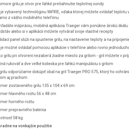
omore grilu je otvor pre ľahké pretiahnutie teplotnej sondy
l je vybavený technológiou WiFIRE, vďaka ktorej môžete ovládať teplotu 
iamo z vášho mobilného telefónu
hľadáte inšpiráciu, mobilná aplikácia Traeger vám ponúkne širokú škálu 
dstáv alebo si v aplikácii môžete vytvárať svoje vlastné recepty
ádací panel slúži na spustenie grilu, na nastavenie teploty a na pripoje
l je možné ovládať pomocou aplikácie v telefóne alebo rovno jednoduc
o grilu pri otvorení nezaberá žiadne miesto za grilom - gril môžete v pr
ná rukoväť a dve veľké kolieska pre ľahkú manipuláciu s grilom
grilu odporúčame dokúpiť obal na gril Traeger PRO 575, ktorý ho ochrá
ľom aj prachom
mer zostaveného grilu 135 x 104 x 69 cm
zmer hlavného roštu 56 x 48 cm
zmer horného roštu
zmer prepravného balenia
otnosť 58 kg
hradne na vonkajšie použitie