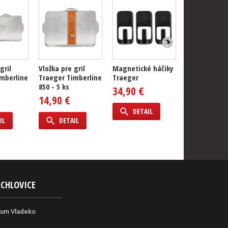
gril
Vložka pre gril
Magnetické háčiky
Perforovaný
mberline
Traeger Timberline
Traeger
nerezový gri
850 - 5 ks
plech Traeg
34,90 €
14,90 €
159,90 €
DETAIL
IL
DETAIL
DETAIL
ACHLOVICE
rum Vladeko