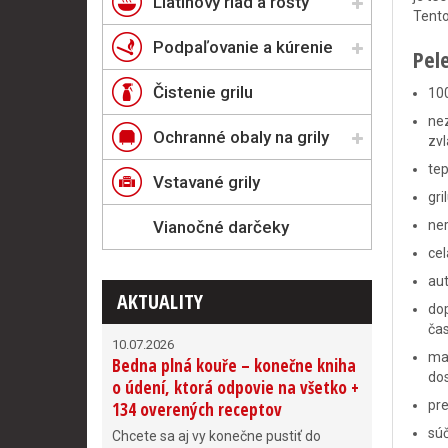
Liatinový riad a rošty
Tento
Podpaľovanie a kúrenie
Pel
Čistenie grilu
100
nez
Ochranné obaly na grily
zv
tep
Vstavané grily
gri
Vianočné darčeky
ner
cel
aut
AKTUALITY
do
čas
10.07.2026
mas
Bedna plná kouře – konečne kniha
dos
o údení, ktorá odpovie na všetko +
pre
134 overených receptov
súč
Chcete sa aj vy konečne pustiť do