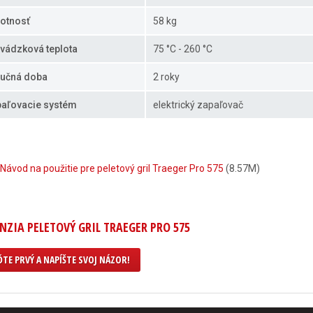
otnosť
58 kg
vádzková teplota
75 °C - 260 °C
učná doba
2 roky
aľovacie systém
elektrický zapaľovač
Návod na použitie pre peletový gril Traeger Pro 575
(8.57M)
NZIA PELETOVÝ GRIL TRAEGER PRO 575
TE PRVÝ A NAPÍŠTE SVOJ NÁZOR!