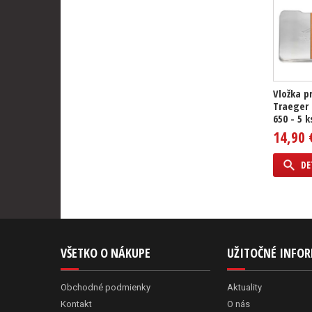
Vložka pr
Traeger
650 - 5 k
14,90 
DE
VŠETKO O NÁKUPE
UŽITOČNÉ INFO
Obchodné podmienky
Aktuality
Kontakt
O nás