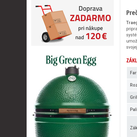
Pre
Trae
pripr
syst
umožň
svoje
ZÁKL
Far
Ro
Gri
Pal
Zák