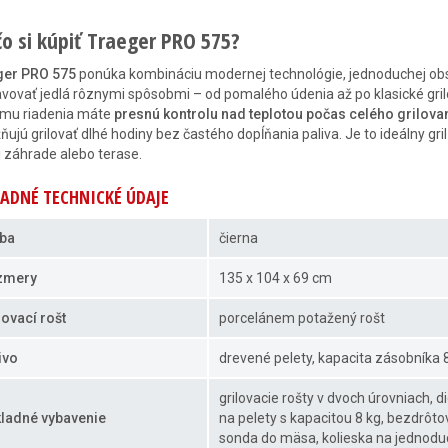
čo si kúpiť Traeger PRO 575?
ger PRO 575
ponúka kombináciu modernej technológie, jednoduchej obsl
avovať jedlá rôznymi spôsobmi – od pomalého údenia až po klasické gril
ému riadenia máte
presnú kontrolu nad teplotou počas celého grilova
ujú grilovať dlhé hodiny bez častého dopĺňania paliva. Je to ideálny gri
j záhrade alebo terase.
ADNÉ TECHNICKÉ ÚDAJE
ba
čierna
zmery
135 x 104 x 69 cm
lovací rošt
porcelánem potažený rošt
ivo
drevené pelety, kapacita zásobníka 
grilovacie rošty v dvoch úrovniach, 
ladné vybavenie
na pelety s kapacitou 8 kg, bezdrôt
sonda do mäsa, kolieska na jednodu