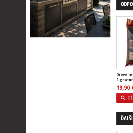
ODPO
Drevené 
Signatur
19,90 
DE
ĎALŠI