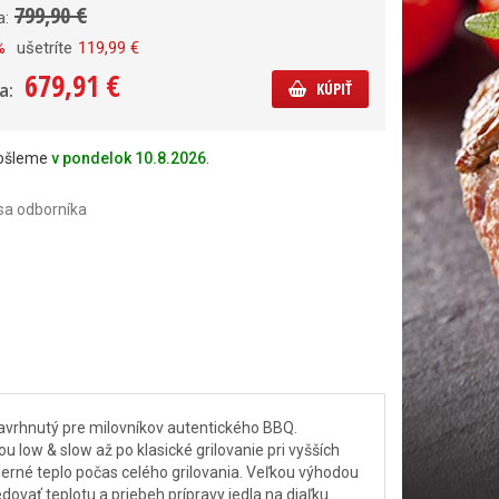
799,90 €
a:
%
ušetríte
119,99 €
679,91 €
a:
KÚPIŤ
došleme
v pondelok 10.8.2026
.
sa odborníka
avrhnutý pre milovníkov autentického BBQ.
ow & slow až po klasické grilovanie pri vyšších
erné teplo počas celého grilovania. Veľkou výhodou
dovať teplotu a priebeh prípravy jedla na diaľku.