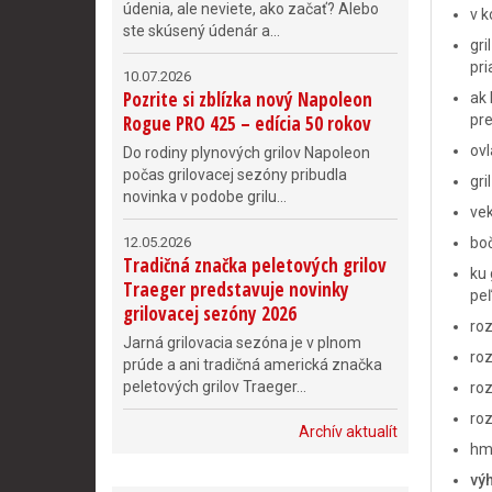
údenia, ale neviete, ako začať? Alebo
v k
ste skúsený údenár a...
gri
pr
10.07.2026
Pozrite si zblízka nový Napoleon
ak 
Rogue PRO 425 – edícia 50 rokov
pre
ovl
Do rodiny plynových grilov Napoleon
počas grilovacej sezóny pribudla
gri
novinka v podobe grilu...
vek
12.05.2026
boč
Tradičná značka peletových grilov
ku 
Traeger predstavuje novinky
pe
grilovacej sezóny 2026
roz
Jarná grilovacia sezóna je v plnom
ro
prúde a ani tradičná americká značka
peletových grilov Traeger...
ro
ro
Archív aktualít
hm
vý