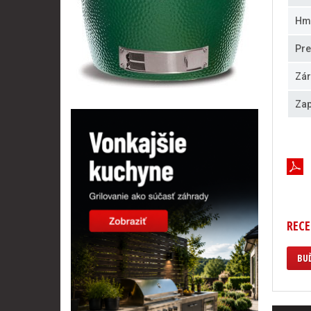
Hm
Pre
Zár
Zap
RECE
BUĎ