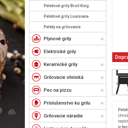
Peletové grily Broil King
Peletové grily Louisiana
Pelety na grilovanie
Plynové grily
Elektrické grily
Dopr
Keramické grily
Grilovacie ohniská
Pec na pizzu
Príslušenstvo ku grilu
Pelet
Grilovacie náradie
Umožň
teplo
je
tec