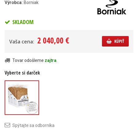
Výrobca:
Borniak
SKLADOM
2 040,00 €
Vaša cena:
KÚPIŤ
Tovar odošleme
zajtra
.
Vyberte si darček
Štiepka na
údenie Borniak
Spýtajte sa odborníka
Jelša 10 l