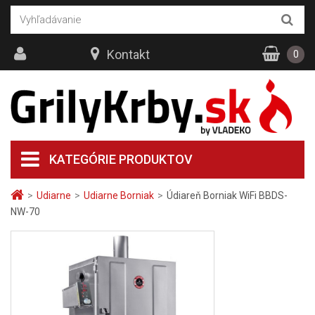
Kontakt
0
KATEGÓRIE PRODUKTOV
>
Udiarne
>
Udiarne Borniak
>
Údiareň Borniak WiFi BBDS-
NW-70