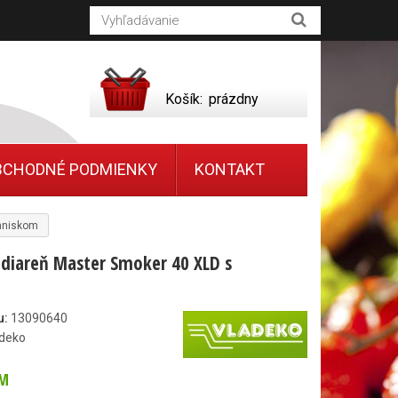
Košík:
prázdny
BCHODNÉ PODMIENKY
KONTAKT
ohniskom
diareň Master Smoker 40 XLD s
u:
13090640
deko
M