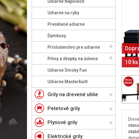
Udiarne Napoleon
Udiarne na ryby
Presklené udiarne
Dymboxy
Príslušenstvo pre udiarne
Dopr
Piliny a štiepky na údenie
10 ks
Udiarne Smoky Fun
Udiarne Masterbuilt
Grily na drevené uhlie
Peletové grily
Dreve
Plynové grily
sten
stabi
Elektrické grily
dymo