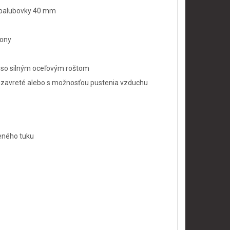
 palubovky 40 mm
pony
 so silným oceľovým roštom
 uzavreté alebo s možnosťou pustenia vzduchu
eného tuku