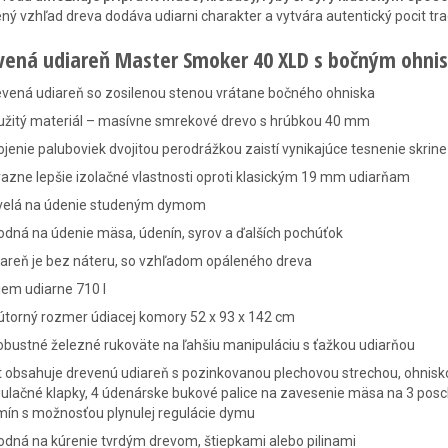
ný vzhľad dreva dodáva udiarni charakter a vytvára autentický pocit t
vená udiareň Master Smoker 40 XLD s bočným ohnis
evená udiareň so zosilenou stenou vrátane bočného ohniska
užitý materiál – masívne smrekové drevo s hrúbkou 40 mm
jenie paluboviek dvojitou perodrážkou zaistí vynikajúce tesnenie sk
razne lepšie izolačné vlastnosti oproti klasickým 19 mm udiarňam
velá na údenie studeným dymom
odná na údenie mäsa, údenín, syrov a ďalších pochúťok
areň je bez náteru, so vzhľadom opáleného dreva
em udiarne 710 l
útorný rozmer údiacej komory 52 x 93 x 142 cm
obustné železné rukoväte na ľahšiu manipuláciu s ťažkou udiarňou
 obsahuje drevenú udiareň s pozinkovanou plechovou strechou, ohnisko,
ulačné klapky, 4 údenárske bukové palice na zavesenie mäsa na 3 pos
mín s možnosťou plynulej regulácie dymu
dná na kúrenie tvrdým drevom, štiepkami alebo pilinami