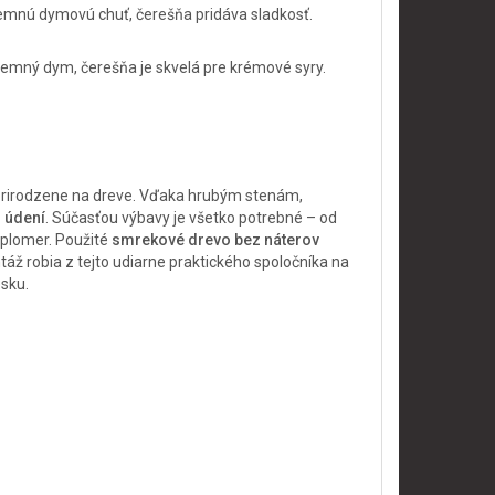
emnú dymovú chuť, čerešňa pridáva sladkosť.
jemný dym, čerešňa je skvelá pre krémové syry.
 prirodzene na dreve. Vďaka hrubým stenám,
m údení
. Súčasťou výbavy je všetko potrebné – od
eplomer. Použité
smrekové drevo bez náterov
áž robia z tejto udiarne praktického spoločníka na
esku.