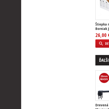
Štiepka 
Borniak J
26,00 
DE
ĎALŠI
Drevená