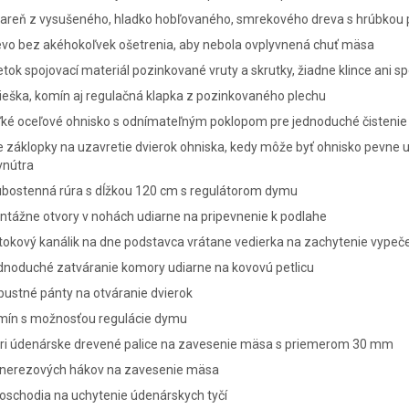
iareň z vysušeného, hladko hobľovaného, smrekového dreva s hrúbkou
evo bez akéhokoľvek ošetrenia, aby nebola ovplyvnená chuť mäsa
tok spojovací materiál pozinkované vruty a skrutky, žiadne klince ani s
ieška, komín aj regulačná klapka z pozinkovaného plechu
ľké oceľové ohnisko s odnímateľným poklopom pre jednoduché čistenie
 záklopky na uzavretie dvierok ohniska, kedy môže byť ohnisko pevne
vnútra
ubostenná rúra s dĺžkou 120 cm s regulátorom dymu
tážne otvory v nohách udiarne na pripevnenie k podlahe
tokový kanálik na dne podstavca vrátane vedierka na zachytenie vypeč
dnoduché zatváranie komory udiarne na kovovú petlicu
ustné pánty na otváranie dvierok
mín s možnosťou regulácie dymu
yri údenárske drevené palice na zavesenie mäsa s priemerom 30 mm
 nerezových hákov na zavesenie mäsa
oschodia na uchytenie údenárskych tyčí