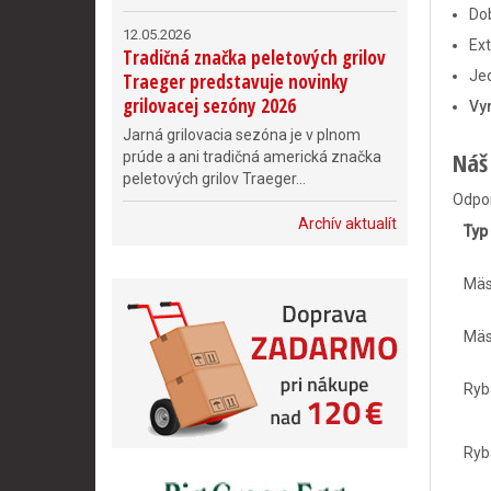
Dob
12.05.2026
Ext
Tradičná značka peletových grilov
Je
Traeger predstavuje novinky
grilovacej sezóny 2026
Vy
Jarná grilovacia sezóna je v plnom
Náš
prúde a ani tradičná americká značka
peletových grilov Traeger...
Odpor
Archív aktualít
Typ
Mä
Mä
Ryb
Ryb