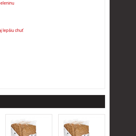
zeleninu
j lepšiu chuť