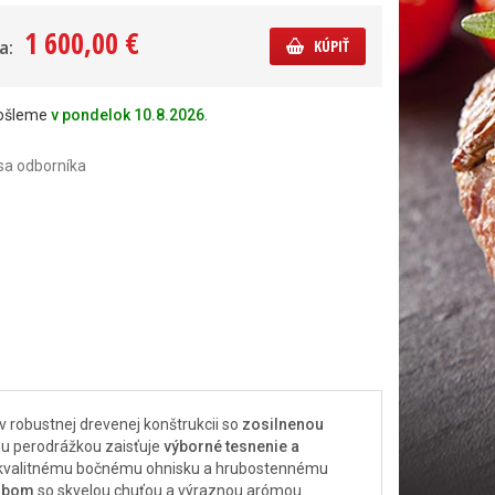
1 600,00 €
a:
KÚPIŤ
došleme
v pondelok 10.8.2026
.
sa odborníka
 robustnej drevenej konštrukcii so
zosilnenou
tou perodrážkou zaisťuje
výborné tesnenie a
, kvalitnému bočnému ohnisku a hrubostennému
sobom
so skvelou chuťou a výraznou arómou.