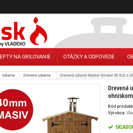
EPTY NA GRILOVANIE
OTÁZKY A ODPOVEDE
O
Udiarne
Drevené udiarne
Drevená udiareň Master Smoker 40 XLD s 
Drevená u
ohniskom
Kód produkt
Výrobca:
Vla
SKLADO