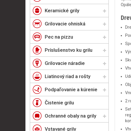
Opále
Keramické grily
Dre
Grilovacie ohniská
Dr
Po
Pec na pizzu
Spo
Príslušenstvo ku grilu
Vý
Sk
Grilovacie náradie
Vh
Liatinový riad a rošty
Udi
Obj
Podpaľovanie a kúrenie
Vn
2 r
Čistenie grilu
Set
reg
Ochranné obaly na grily
ko
Vstavané grily
Vho