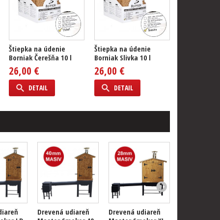
Štiepka na údenie
Štiepka na údenie
Borniak Čerešňa 10 l
Borniak Slivka 10 l
26,00 €
26,00 €
DETAIL
DETAIL
diareň
Drevená udiareň
Drevená udiareň
Drevená udi