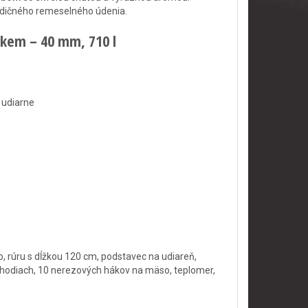
radičného remeselného údenia.
kem – 40 mm, 710 l
rine udiarne
 rúru s dĺžkou 120 cm, podstavec na udiareň,
chodiach, 10 nerezových hákov na mäso, teplomer,