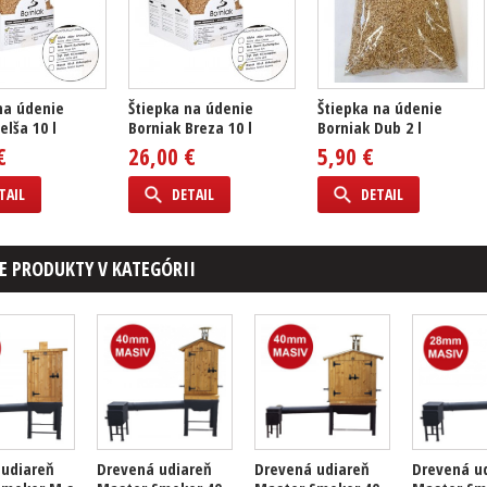
na údenie
Štiepka na údenie
Štiepka na údenie
elša 10 l
Borniak Breza 10 l
Borniak Dub 2 l
€
26,00 €
5,90 €
TAIL
DETAIL
DETAIL
E PRODUKTY V KATEGÓRII
 udiareň
Drevená udiareň
Drevená udiareň
Drevená u