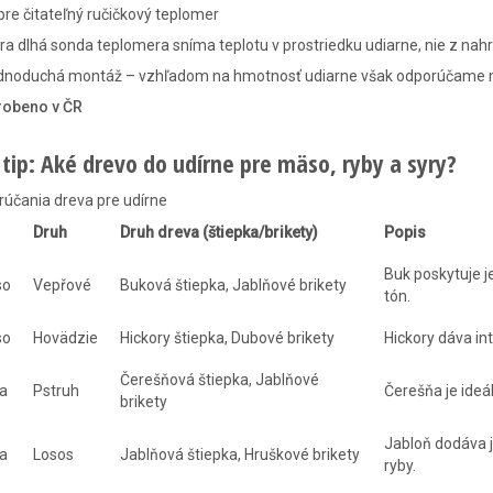
re čitateľný ručičkový teplomer
ra dlhá sonda teplomera sníma teplotu v prostriedku udiarne, nie z 
dnoduchá montáž – vzhľadom na hmotnosť udiarne však odporúčame m
robeno v ČR
 tip: Aké drevo do udírne pre mäso, ryby a syry?
účania dreva pre udírne
Druh
Druh dreva (štiepka/brikety)
Popis
Buk poskytuje j
so
Vepřové
Buková štiepka, Jablňové brikety
tón.
so
Hovädzie
Hickory štiepka, Dubové brikety
Hickory dáva in
Čerešňová štiepka, Jablňové
a
Pstruh
Čerešňa je ideá
brikety
Jabloň dodáva 
a
Losos
Jablňová štiepka, Hruškové brikety
ryby.