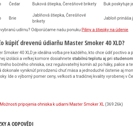
o
Čedar
Buková štiepka, Čerešňové brikety
Buk poskytuje j
Jablňová štiepka, Čerešňové
o
Brie
Jabloň prináša 
brikety
 vybranú udírnu? Odporúčame našu ponuku
Piliny a štiepky na údenie
.
čo kúpiť drevenú údiarňu Master Smoker 40 XLD?
r Smoker 40 XLD je ideálna voľba pre každého, kto chce údiť poctivo a
tnej izolácii a veľkej komore dosiahnete
stabilnú teplotu aj pri studeno
tného bočného ohniska, cez regulovateľný komín až po háky, palice a t
 dokonale vyniknúť prirodzenú chuť mäsa a jednoduché čistenie aj mont
roky. Ide o výborný pomer ceny, veľkosti a tradičnej kvality vyrobenej v Č
Možnosti pripojenia ohniska k udiarni Master Smoker XL
(369.26k)
KY A ODPOVĚDI