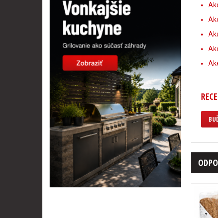
Ako
Ako
Aká
Ako
Aké
RECE
BUĎ
ODPO