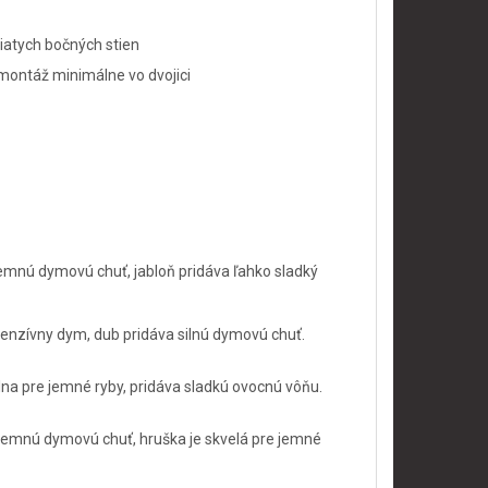
nahriatych bočných stien
ontáž minimálne vo dvojici
emnú dymovú chuť, jabloň pridáva ľahko sladký
tenzívny dym, dub pridáva silnú dymovú chuť.
lna pre jemné ryby, pridáva sladkú ovocnú vôňu.
jemnú dymovú chuť, hruška je skvelá pre jemné