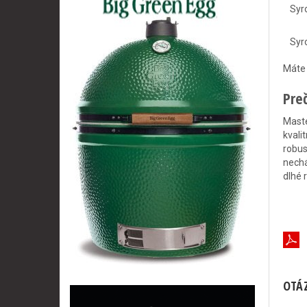
Syr
Syr
Máte
Pre
Maste
kvali
robus
nechá
dlhé 
OTÁZ