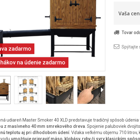
Vaša cen
Tovar o
Spýtajte 
ava zadarmo
 hákov na údenie zadarmo
ná udiareň Master Smoker 40 XLD predstavuje tradičný spôsob údenia v
ou z masívneho 40 mm smrekového dreva
. Spojenie paluboviek dvoji
lnú teplotu aj pri dlhodobom údení
. Vďaka veľkému objemu 710 litrov
vodu
umožňuje pripraviť mäso, klobásy, ryby či syry klasickým spô