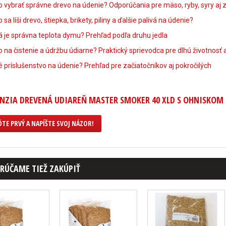
 vybrať správne drevo na údenie? Odporúčania pre mäso, ryby, syry aj 
 sa líši drevo, štiepka, brikety, piliny a ďalšie palivá na údenie?
 je správna teplota dymu? Prehľad podľa druhu jedla
 na čistenie a údržbu údiarne? Praktický sprievodca pre dlhú životnosť a
 príslušenstvo na údenie? Prehľad pre začiatočníkov aj pokročilých
NZIA DREVENÁ UDIAREŇ MASTER SMOKER 40 XLD S OHNISKOM
TE PRVÝ A NAPÍŠTE SVOJ NÁZOR!
RÚČAME TIEŽ ZAKÚPIŤ