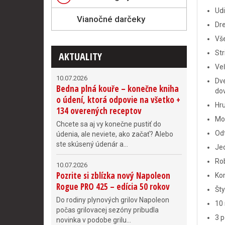
Ud
Vianočné darčeky
Dr
Vše
Str
AKTUALITY
Ve
10.07.2026
Dve
Bedna plná kouře – konečne kniha
do
o údení, ktorá odpovie na všetko +
Hr
134 overených receptov
Mon
Chcete sa aj vy konečne pustiť do
Od
údenia, ale neviete, ako začať? Alebo
ste skúsený údenár a...
Je
Rob
10.07.2026
Pozrite si zblízka nový Napoleon
Ko
Rogue PRO 425 – edícia 50 rokov
Št
Do rodiny plynových grilov Napoleon
10
počas grilovacej sezóny pribudla
3 p
novinka v podobe grilu...