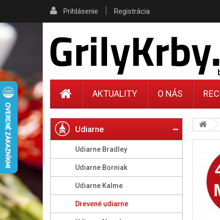
|
Prihlásenie
Registrácia
AKTUALITY
O NÁS
REC
Udiarne
Udiarne Bradley
Udiarne Borniak
Udiarne Kalme
Drevené udiarne