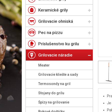
Keramické grily
Grilovacie ohniská
Pec na pizzu
Príslušenstvo ku grilu
Grilovacie náradie
Meater
Grilovacie kliešte a sady
Termosondy na gril
Stojany do grilu
Pra
Špízy na grilovanie
Je 
Po
Bukové doštičky