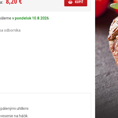
8,20 €
a:
KÚPIŤ
došleme
v pondelok 10.8.2026
.
sa odborníka
ozpálenými uhlíkmi
vesenie na háčik