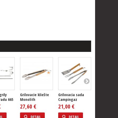
grily
Grilovacie kliešte
Grilovacia sada
Grilovacia š
radu 665
Monolith
Campingaz
Long Planch
Spatula...
€
27,60 €
21,00 €
26,70 €
IL
DETAIL
DETAIL