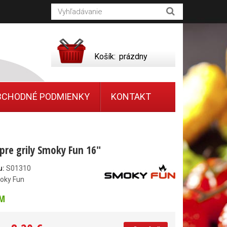
Košík:
prázdny
BCHODNÉ PODMIENKY
KONTAKT
pre grily Smoky Fun 16"
u:
S01310
oky Fun
M