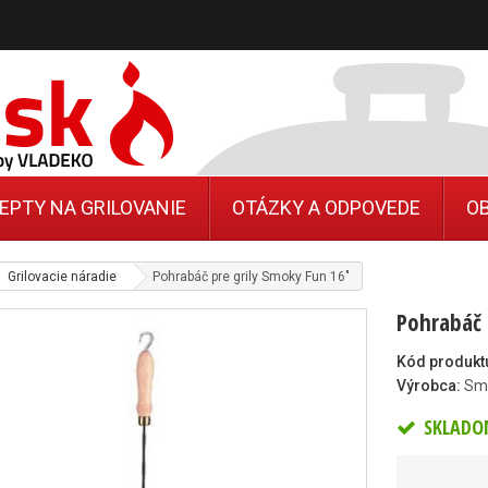
EPTY NA GRILOVANIE
OTÁZKY A ODPOVEDE
O
Grilovacie náradie
Pohrabáč pre grily Smoky Fun 16"
Pohrabáč 
Kód produkt
Výrobca:
Sm
SKLADO