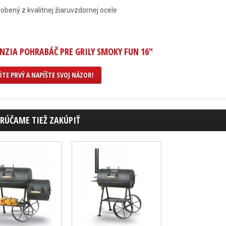
obený z kvalitnej žiaruvzdornej ocele
NZIA POHRABÁČ PRE GRILY SMOKY FUN 16"
TE PRVÝ A NAPÍŠTE SVOJ NÁZOR!
RÚČAME TIEŽ ZAKÚPIŤ