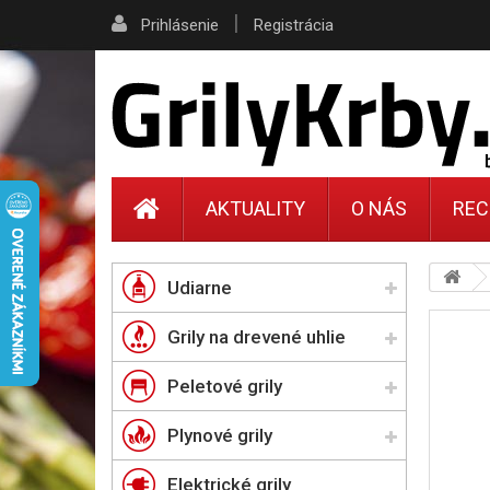
|
Prihlásenie
Registrácia
AKTUALITY
O NÁS
REC
Udiarne
Grily na drevené uhlie
Peletové grily
Plynové grily
Elektrické grily