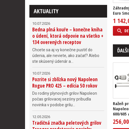
Záhradný
AKTUALITY
Euro Sm
1 142,
10.07.2026
Bedna plná kouře – konečne kniha
DE
o údení, ktorá odpovie na všetko +
134 overených receptov
ĎALŠI
Chcete sa aj vy konečne pustiť do
údenia, ale neviete, ako začať? Alebo
ste skúsený údenár a...
10.07.2026
Pozrite si zblízka nový Napoleon
Rogue PRO 425 – edícia 50 rokov
Do rodiny plynových grilov Napoleon
počas grilovacej sezóny pribudla
Ražeň pr
novinka v podobe grilu...
Napoleo
600/605 
12.05.2026
256,00
Tradičná značka peletových grilov