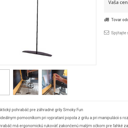
Vaša cen
Tovar o
Spýtajte 
ktický pohrabáč pre záhradné grily Smoky Fun
ideálnym pomocníkom pri vyprataní popola z grilu a pri manipulácii s r
hrabáč má ergonomickú rukoväť zakončenú malým očkom pre ľahké za