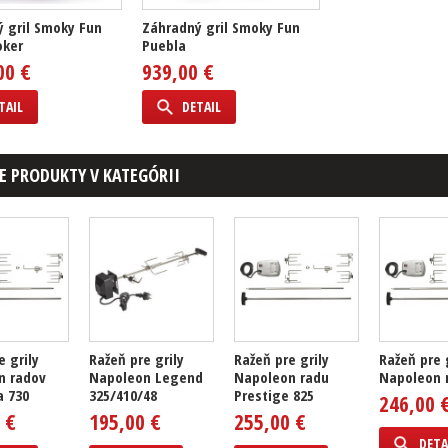
 gril Smoky Fun
Záhradný gril Smoky Fun
oker
Puebla
00 €
939,00 €
TAIL
DETAIL
E PRODUKTY V KATEGÓRII
e grily
Ražeň pre grily
Ražeň pre grily
Ražeň pre 
n radov
Napoleon Legend
Napoleon radu
Napoleon 
a 730
325/410/48
Prestige 825
246,00 
 €
195,00 €
255,00 €
DETA