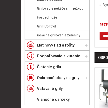
Vyr
Grilovacie pekáče s mriežkou
Forged nože
RECE
Grill Control
Koše na grilovanie zeleniny
BUĎ
Liatinový riad a rošty
Podpaľovanie a kúrenie
ODPO
Čistenie grilu
Ochranné obaly na grily
Vstavané grily
Vianočné darčeky