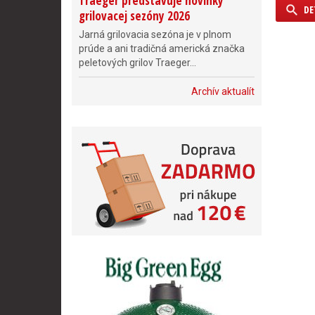
Traeger predstavuje novinky
DE
grilovacej sezóny 2026
Jarná grilovacia sezóna je v plnom
prúde a ani tradičná americká značka
peletových grilov Traeger...
Archív aktualít