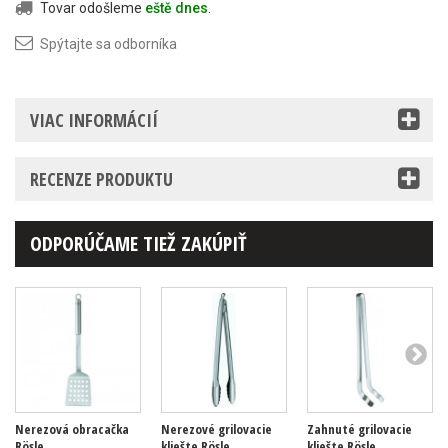
Tovar odošleme
eště dnes
.
Spýtajte sa odborníka
VIAC INFORMÁCIÍ
RECENZE PRODUKTU
ODPORÚČAME TIEŽ ZAKÚPIŤ
Nerezová obracačka
Nerezové grilovacie
Zahnuté grilovacie
Rösle
kliešte Rösle
kliešte Rösle