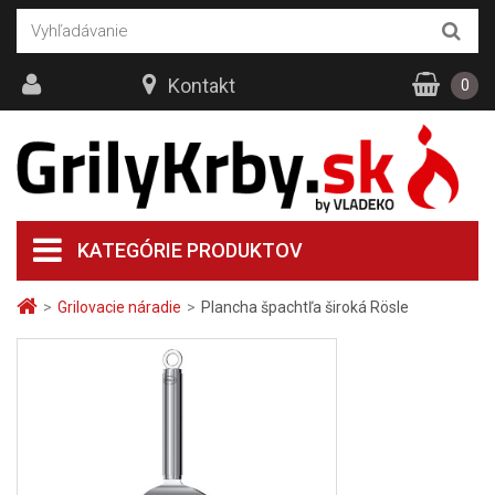
Kontakt
0
KATEGÓRIE PRODUKTOV
>
Grilovacie náradie
>
Plancha špachtľa široká Rösle