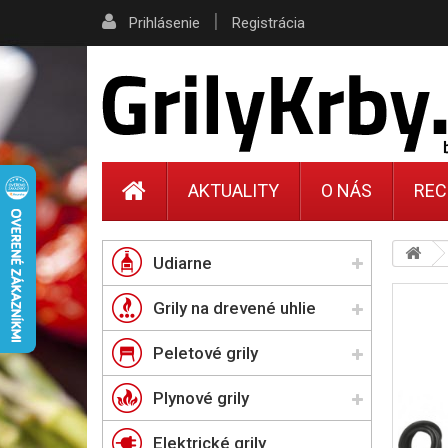
|
Prihlásenie
Registrácia
AKTUALITY
O NÁS
REC
Udiarne
Grily na drevené uhlie
Peletové grily
Plynové grily
Elektrické grily