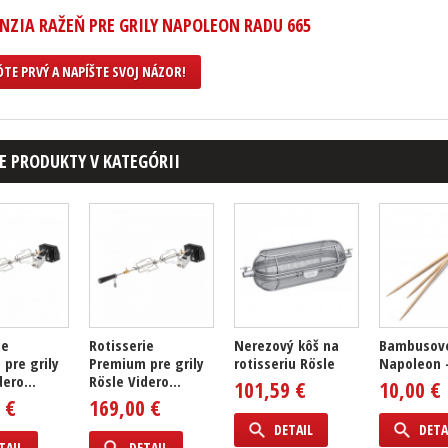
NZIA RAŽEŇ PRE GRILY NAPOLEON RADU 665
TE PRVÝ A NAPÍŠTE SVOJ NÁZOR!
E PRODUKTY V KATEGÓRII
ie
Rotisserie
Nerezový kôš na
Bambusové
pre grily
Premium pre grily
rotisseriu Rösle
Napoleon -
ero...
Rösle Videro...
101,59 €
10,00 €
 €
169,00 €
DETAIL
DETA
TAIL
DETAIL