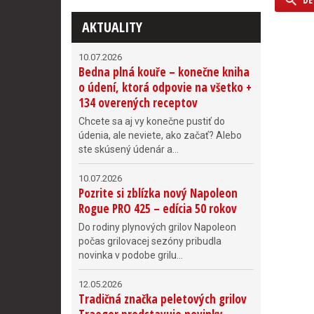
AKTUALITY
10.07.2026
Bedna plná kouře – konečne kniha
o údení, ktorá odpovie na všetko +
134 overených receptov
Chcete sa aj vy konečne pustiť do
údenia, ale neviete, ako začať? Alebo
ste skúsený údenár a...
10.07.2026
Pozrite si zblízka nový Napoleon
Rogue PRO 425 – edícia 50 rokov
Do rodiny plynových grilov Napoleon
počas grilovacej sezóny pribudla
novinka v podobe grilu...
12.05.2026
Tradičná značka peletových grilov