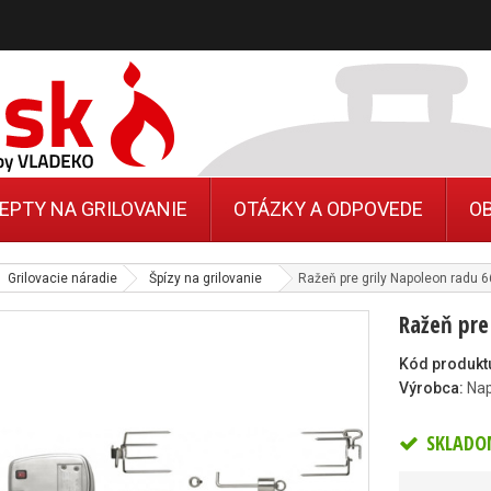
EPTY NA GRILOVANIE
OTÁZKY A ODPOVEDE
O
Grilovacie náradie
Špízy na grilovanie
Ražeň pre grily Napoleon radu 
Ražeň pre
Kód produkt
Výrobca:
Na
SKLADO