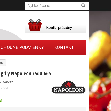
Košík:
prázdny
BCHODNÉ PODMIENKY
KONTAKT
665
 grily Napoleon radu 665
u:
69632
poleon
M