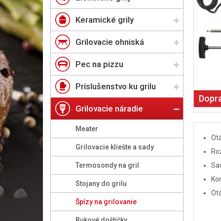
Keramické grily
Grilovacie ohniská
Pec na pizzu
Príslušenstvo ku grilu
Dopr
Grilovacie náradie
Meater
Otá
Grilovacie kliešte a sady
Roz
Termosondy na gril
Sad
Kon
Stojany do grilu
Otá
Špízy na grilovanie
Bukové doštičky