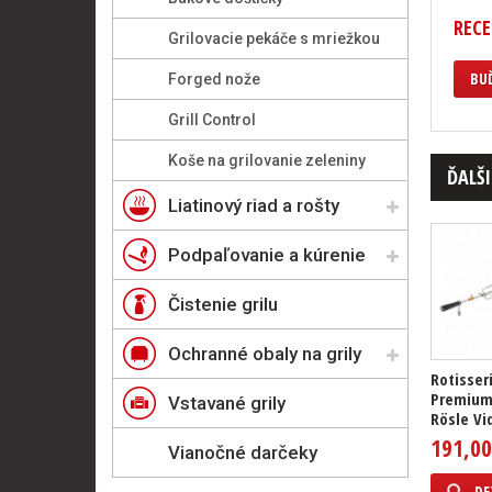
RECE
Grilovacie pekáče s mriežkou
BUĎ
Forged nože
Grill Control
Koše na grilovanie zeleniny
ĎALŠI
Liatinový riad a rošty
Podpaľovanie a kúrenie
Čistenie grilu
Ochranné obaly na grily
Rotisser
Premium 
Vstavané grily
Rösle Vid
191,00
Vianočné darčeky
DE