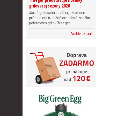
Traeger predstavuje novinky
grilovacej sezóny 2026
Jarná grilovacia sezóna je v plnom
prúde a ani tradičná americká značka
peletových grilov Traeger...
Archív aktualít