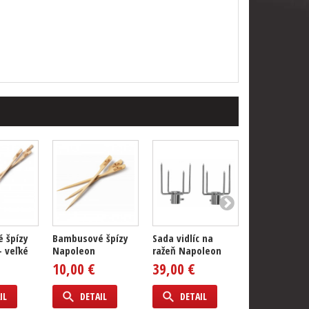
 špízy
Bambusové špízy
Sada vidlíc na
Ražeň pre gr
 veľké
Napoleon
ražeň Napoleon
Napoleon ra
485/500
10,00 €
39,00 €
245,00 €
IL
DETAIL
DETAIL
DETAIL