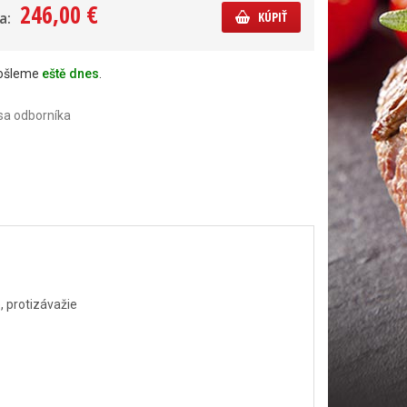
246,00 €
a:
KÚPIŤ
došleme
eště dnes
.
sa odborníka
, protizávažie