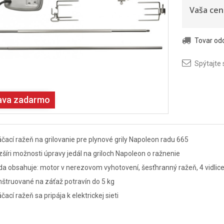
Vaša cen
Tovar o
Spýtajte 
ava zadarmo
čací ražeň na grilovanie pre plynové grily Napoleon radu 665
šíri možnosti úpravy jedál na griloch Napoleon o ražnenie
a obsahuje: motor v nerezovom vyhotovení, šesťhranný ražeň, 4 vidlice
štruované na záťaž potravín do 5 kg
čací ražeň sa pripája k elektrickej sieti