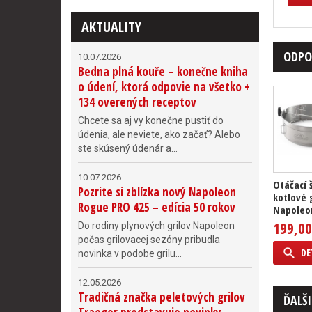
AKTUALITY
ODPO
10.07.2026
Bedna plná kouře – konečne kniha
o údení, ktorá odpovie na všetko +
134 overených receptov
Chcete sa aj vy konečne pustiť do
údenia, ale neviete, ako začať? Alebo
ste skúsený údenár a...
10.07.2026
Otáčací 
Pozrite si zblízka nový Napoleon
kotlové 
Rogue PRO 425 – edícia 50 rokov
Napoleo
199,00
Do rodiny plynových grilov Napoleon
počas grilovacej sezóny pribudla
DE
novinka v podobe grilu...
12.05.2026
Tradičná značka peletových grilov
ĎALŠI