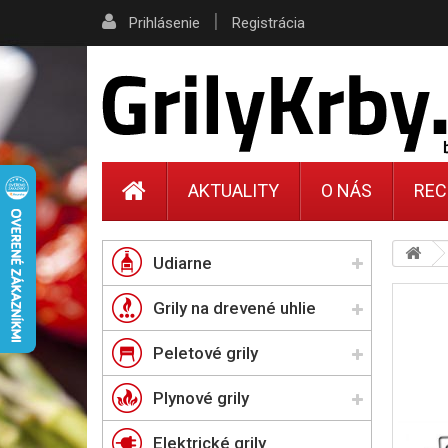
|
Prihlásenie
Registrácia
AKTUALITY
O NÁS
REC
Udiarne
Grily na drevené uhlie
Peletové grily
Plynové grily
Elektrické grily