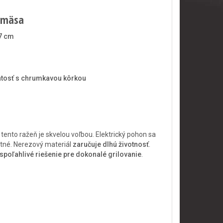
e mäsa
7 cm
atosť s chrumkavou kôrkou
nto ražeň je skvelou voľbou. Elektrický pohon sa
utné. Nerezový materiál
zaručuje dlhú životnosť
.
spoľahlivé riešenie pre dokonalé grilovanie
.