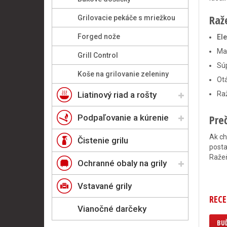
Raž
Grilovacie pekáče s mriežkou
Forged nože
Ele
Mas
Grill Control
Sú
Koše na grilovanie zeleniny
Ot
Liatinový riad a rošty
Ra
Preč
Podpaľovanie a kúrenie
Ak ch
Čistenie grilu
posta
Ražeň
Ochranné obaly na grily
Vstavané grily
RECE
Vianočné darčeky
BUĎ