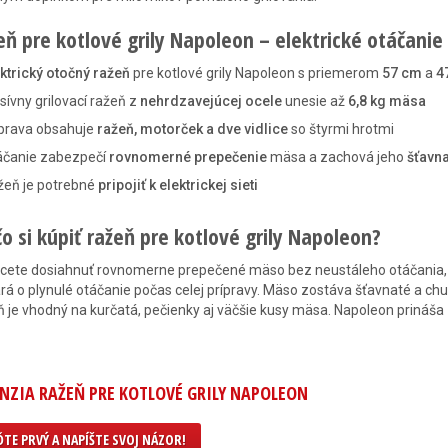
eň pre kotlové grily Napoleon – elektrické otáčani
ktrický otočný ražeň
pre kotlové grily Napoleon s priemerom
57 cm
a
4
ívny grilovací ražeň z
nehrdzavejúcej ocele
unesie až
6,8 kg mäsa
prava obsahuje
ražeň, motorček a dve vidlice
so štyrmi hrotmi
áčanie zabezpečí
rovnomerné prepečenie
mäsa a zachová jeho
šťavn
žeň je potrebné
pripojiť k elektrickej sieti
o si kúpiť ražeň pre kotlové grily Napoleon?
cete dosiahnuť rovnomerne prepečené mäso bez neustáleho otáčania, te
rá o plynulé otáčanie počas celej prípravy. Mäso zostáva šťavnaté a ch
 je vhodný na kurčatá, pečienky aj väčšie kusy mäsa. Napoleon prináša
NZIA RAŽEŇ PRE KOTLOVÉ GRILY NAPOLEON
TE PRVÝ A NAPÍŠTE SVOJ NÁZOR!