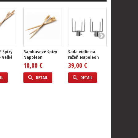
 špízy
Bambusové špízy
Sada vidlíc na
Ražeň pre gr
 veľké
Napoleon
ražeň Napoleon
Napoleon ra
485/500
10,00 €
39,00 €
245,00 €
IL
DETAIL
DETAIL
DETAIL