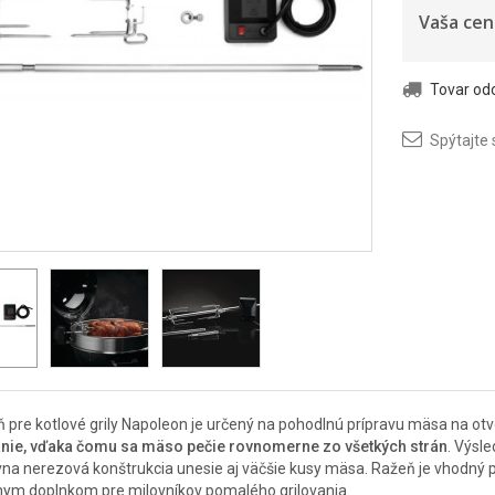
Vaša cen
Tovar o
Spýtajte 
 pre kotlové grily Napoleon je určený na pohodlnú prípravu mäsa na o
nie, vďaka čomu sa mäso pečie rovnomerne zo všetkých strán
. Výsl
na nerezová konštrukcia unesie aj väčšie kusy mäsa. Ražeň je vhodný 
nym doplnkom pre milovníkov pomalého grilovania.