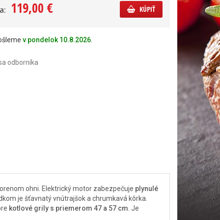
119,00 €
a:
KÚPIŤ
došleme
v pondelok 10.8.2026
.
sa odborníka
tvorenom ohni. Elektrický motor zabezpečuje
plynulé
edkom je šťavnatý vnútrajšok a chrumkavá kôrka.
pre
kotlové grily s priemerom 47 a 57 cm
. Je