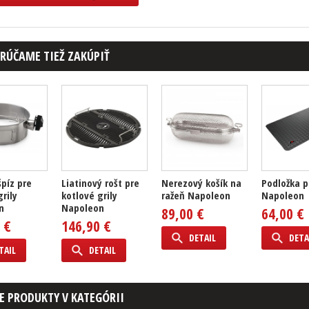
RÚČAME TIEŽ ZAKÚPIŤ
špíz pre
Liatinový rošt pre
Nerezový košík na
Podložka p
grily
kotlové grily
ražeň Napoleon
Napoleon
n
Napoleon
89,00 €
64,00 €
 €
146,90 €
DETAIL
DETA
TAIL
DETAIL
E PRODUKTY V KATEGÓRII