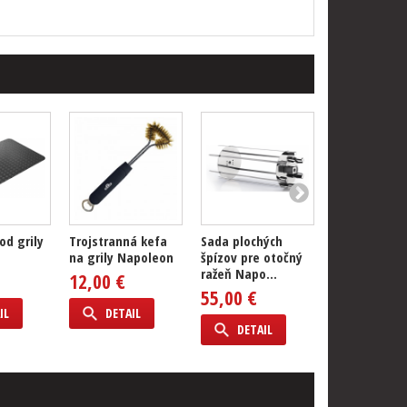
od grily
Trojstranná kefa
Sada plochých
Sada vidlíc n
na grily Napoleon
špízov pre otočný
ražeň Napol
ražeň Napo...
12,00 €
39,00 €
55,00 €
IL
DETAIL
DETAIL
DETAIL