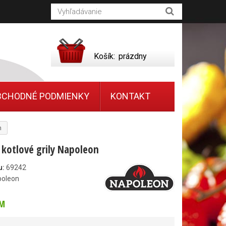
Košík:
prázdny
BCHODNÉ PODMIENKY
KONTAKT
n
 kotlové grily Napoleon
u:
69242
poleon
M