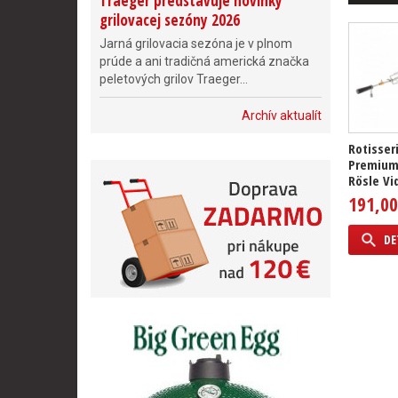
Traeger predstavuje novinky
grilovacej sezóny 2026
Jarná grilovacia sezóna je v plnom
prúde a ani tradičná americká značka
peletových grilov Traeger...
Archív aktualít
Rotisser
Premium 
Rösle Vid
191,00
DE