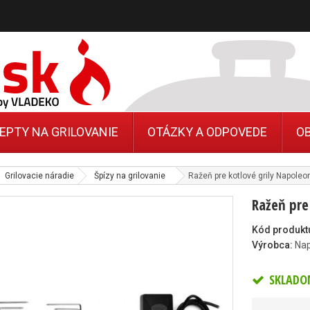
EPTY NA GRILOVANIE
OTÁZKY A ODPOVEDE
O
Grilovacie náradie
Špízy na grilovanie
Ražeň pre kotlové grily Napoleo
Ražeň pre
Kód produkt
Výrobca:
Na
SKLADO