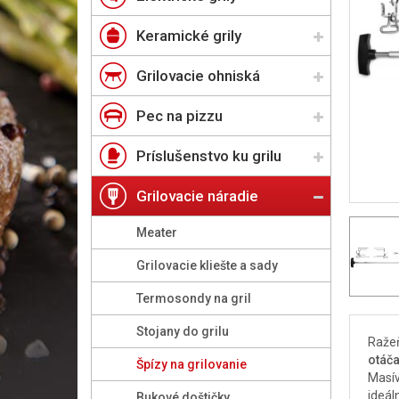
Keramické grily
Grilovacie ohniská
Pec na pizzu
Príslušenstvo ku grilu
Grilovacie náradie
Meater
Grilovacie kliešte a sady
Termosondy na gril
Stojany do grilu
Ražeň
otáča
Špízy na grilovanie
Masív
ideál
Bukové doštičky