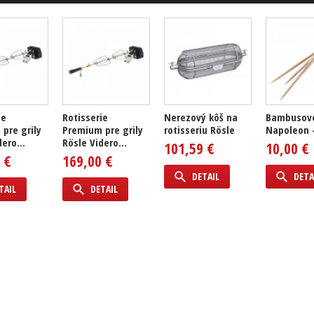
ie
Rotisserie
Nerezový kôš na
Bambusové
pre grily
Premium pre grily
rotisseriu Rösle
Napoleon -
ero...
Rösle Videro...
101,59 €
10,00 €
 €
169,00 €
DETAIL
DETA
TAIL
DETAIL