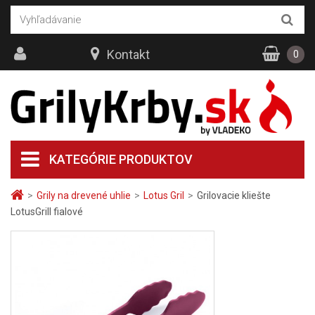
Kontakt
0
KATEGÓRIE PRODUKTOV
>
Grily na drevené uhlie
>
Lotus Gril
>
Grilovacie kliešte
LotusGrill fialové