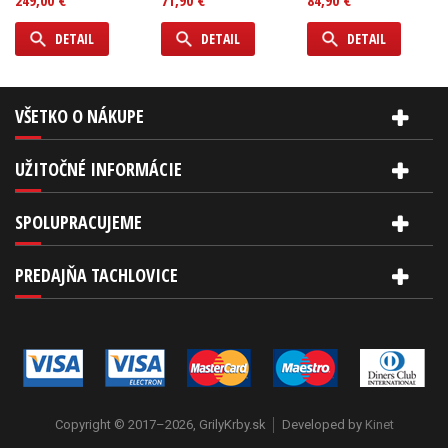
249,00 €
71,90 €
84,90 €
DETAIL
DETAIL
DETAIL
VŠETKO O NÁKUPE
UŽITOČNÉ INFORMÁCIE
SPOLUPRACUJEME
PREDAJŇA TACHLOVICE
Copyright © 2017–2026, GrilyKrby.sk
Developed by
Kinet