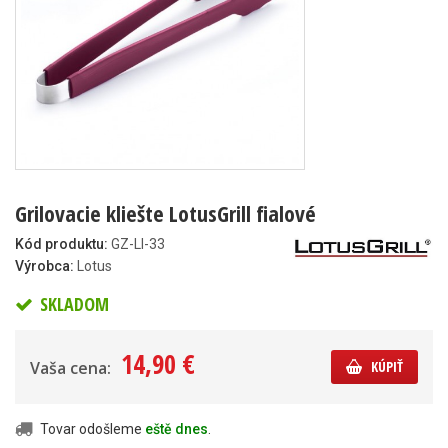
Grilovacie kliešte LotusGrill fialové
Kód produktu:
GZ-LI-33
Výrobca:
Lotus
SKLADOM
14,90 €
Vaša cena:
KÚPIŤ
Tovar odošleme
eště dnes
.