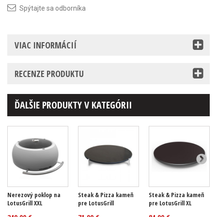
Spýtajte sa odborníka
VIAC INFORMÁCIÍ
RECENZE PRODUKTU
ĎALŠIE PRODUKTY V KATEGÓRII
Nerezový poklop na
Steak & Pizza kameň
Steak & Pizza kameň
LotusGrill XXL
pre LotusGrill
pre LotusGrill XL