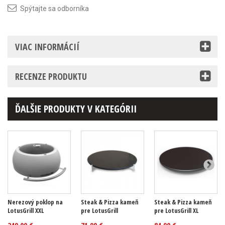
Spýtajte sa odborníka
VIAC INFORMÁCIÍ
RECENZE PRODUKTU
ĎALŠIE PRODUKTY V KATEGÓRII
Nerezový poklop na
Steak & Pizza kameň
Steak & Pizza kameň
LotusGrill XXL
pre LotusGrill
pre LotusGrill XL