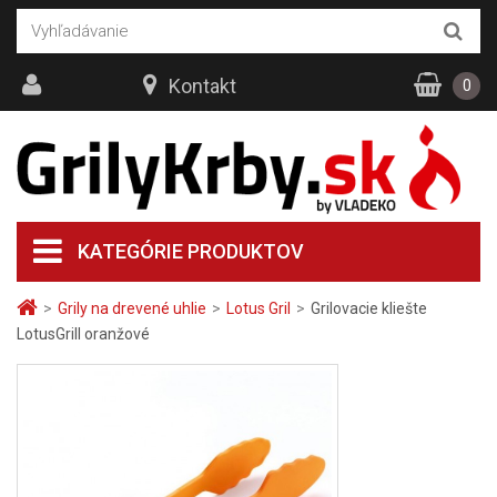
Kontakt
0
KATEGÓRIE PRODUKTOV
>
Grily na drevené uhlie
>
Lotus Gril
>
Grilovacie kliešte
LotusGrill oranžové