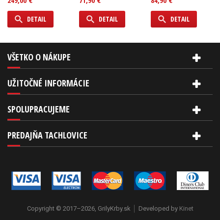
249,00 €
71,90 €
84,90 €
DETAIL
DETAIL
DETAIL
VŠETKO O NÁKUPE
UŽITOČNÉ INFORMÁCIE
SPOLUPRACUJEME
PREDAJŇA TACHLOVICE
Copyright © 2017–2026, GrilyKrby.sk
Developed by
Kinet