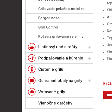
tep
Grilovacie pekáče s mriežkou
Skl
Au
Forged nože
Oto
Grill Control
Roz
Koše na grilovanie zeleniny
Tep
Jed
Liatinový riad a rošty
Skr
Podpaľovanie a kúrenie
Pl
Čistenie grilu
Ochranné obaly na grily
REC
Vstavané grily
BUĎ
Vianočné darčeky