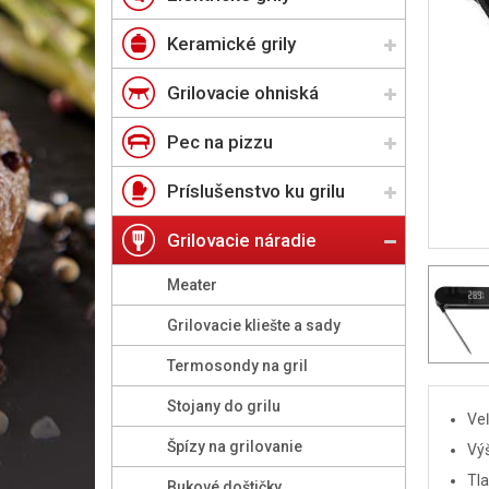
Keramické grily
Grilovacie ohniská
Pec na pizzu
Príslušenstvo ku grilu
Grilovacie náradie
Meater
Grilovacie kliešte a sady
Termosondy na gril
Stojany do grilu
Veľ
Špízy na grilovanie
Výš
Tla
Bukové doštičky