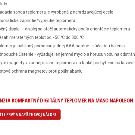
loty
adacia sonda teplomera je vyrobená z nehrdzavejúcej ocele
tomatické zapnutie/vypnutie teplomera
čný displej – displej sa otočí automaticky podľa orientácie teplomera
sah merateľných teplôt od - 50 °C do 300 °C
lomer je nabíjaný pomocou jednej AAA batérie - súčasťou balenia
noduché čistenie - vyžaduje len jemné mydlo a horúcu vodu na odstrá
yté magnety v zadnej strane teplomera na ľahké prichytenie na kovové p
astová ochrana magnetov proti poškriabaniu
ENZIA KOMPAKTNÝ DIGITÁLNY TEPLOMER NA MÄSO NAPOLEON
TE PRVÝ A NAPÍŠTE SVOJ NÁZOR!