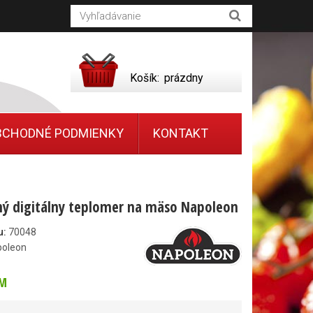
Košík:
prázdny
BCHODNÉ PODMIENKY
KONTAKT
ý digitálny teplomer na mäso Napoleon
u:
70048
poleon
M