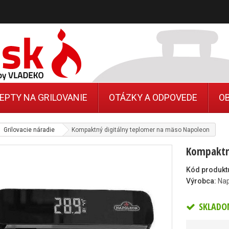
EPTY NA GRILOVANIE
OTÁZKY A ODPOVEDE
O
Grilovacie náradie
Kompaktný digitálny teplomer na mäso Napoleon
Kompaktn
Kód produkt
Výrobca:
Na
SKLADO