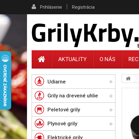
|
Prihlásenie
Registrácia
AKTUALITY
O NÁS
REC
Udiarne
Grily na drevené uhlie
Peletové grily
Plynové grily
Elektrické grily