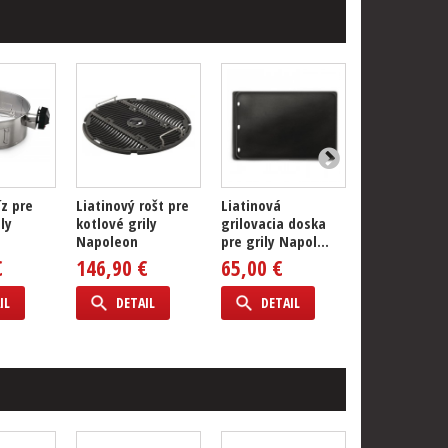
íz pre
Liatinový rošt pre
Liatinová
Nerezový st
ly
kotlové grily
grilovacia doska
rebierka Na
Napoleon
pre grily Napol...
PRO
€
146,90 €
65,00 €
87,00 €
IL
DETAIL
DETAIL
DETAIL