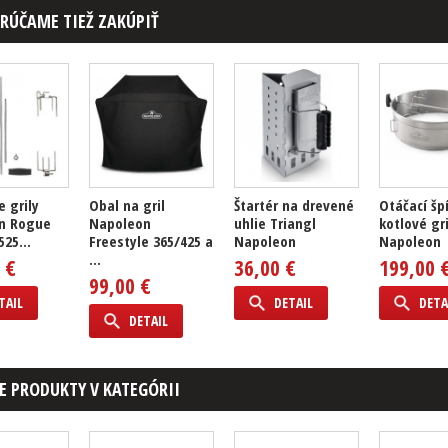
RÚČAME TIEŽ ZAKÚPIŤ
e grily
Obal na gril
Štartér na drevené
Otáčací šp
n Rogue
Napoleon
uhlie Triangl
kotlové gri
25...
Freestyle 365/425 a
Napoleon
Napoleon
...
 €
36,00 €
199,00 
99,00 €
TAIL
DETAIL
DETA
DETAIL
E PRODUKTY V KATEGÓRII