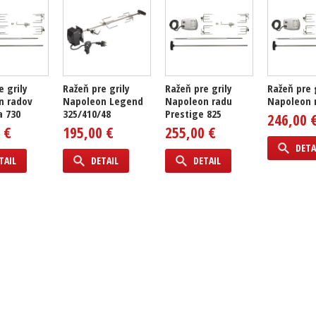
e grily
Ražeň pre grily
Ražeň pre grily
Ražeň pre 
n radov
Napoleon Legend
Napoleon radu
Napoleon 
a 730
325/410/48
Prestige 825
246,00 
 €
195,00 €
255,00 €
DETA
TAIL
DETAIL
DETAIL