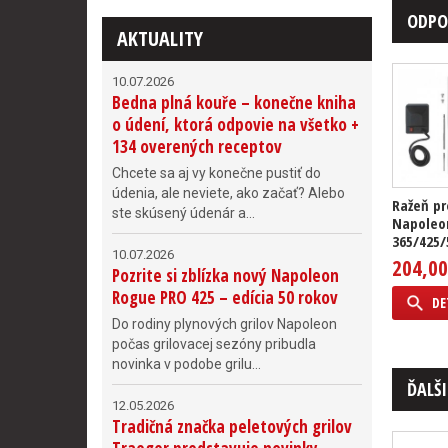
ODPO
AKTUALITY
10.07.2026
Bedna plná kouře – konečne kniha
o údení, ktorá odpovie na všetko +
134 overených receptov
Chcete sa aj vy konečne pustiť do
údenia, ale neviete, ako začať? Alebo
Ražeň pr
ste skúsený údenár a...
Napoleo
365/425/5
10.07.2026
204,00
Pozrite si zblízka nový Napoleon
Rogue PRO 425 – edícia 50 rokov
DE
Do rodiny plynových grilov Napoleon
počas grilovacej sezóny pribudla
novinka v podobe grilu...
ĎALŠI
12.05.2026
Tradičná značka peletových grilov