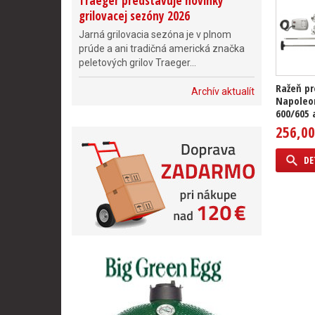
Traeger predstavuje novinky
grilovacej sezóny 2026
Jarná grilovacia sezóna je v plnom
prúde a ani tradičná americká značka
peletových grilov Traeger...
Ražeň pr
Archív aktualít
Napoleo
600/605 
256,00
DE