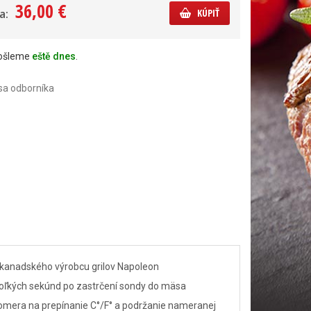
36,00 €
a:
KÚPIŤ
došleme
eště dnes
.
sa odborníka
 kanadského výrobcu grilov Napoleon
ekoľkých sekúnd po zastrčení sondy do mäsa
plomera na prepínanie C°/F° a podržanie nameranej