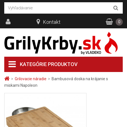
Kontakt
0
KATEGÓRIE PRODUKTOV
>
Grilovacie náradie
>
Bambusová doska na krájanie s
miskami Napoleon