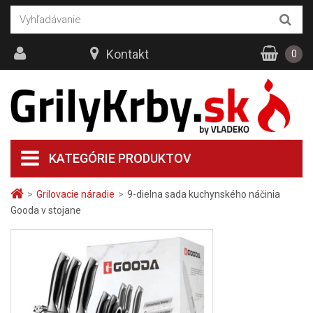
Kontakt
0
KATEGÓRIE PRODUKTOV
>
Grilovacie náradie
>
9-dielna sada kuchynského náčinia
Gooda v stojane