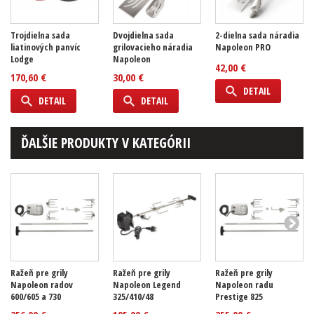
Trojdielna sada
Dvojdielna sada
2-dielna sada náradia
liatinových panvíc
grilovacieho náradia
Napoleon PRO
Lodge
Napoleon
42,00 €
170,60 €
30,00 €
DETAIL
DETAIL
DETAIL
ĎALŠIE PRODUKTY V KATEGÓRII
Ražeň pre grily
Ražeň pre grily
Ražeň pre grily
Napoleon radov
Napoleon Legend
Napoleon radu
600/605 a 730
325/410/48
Prestige 825