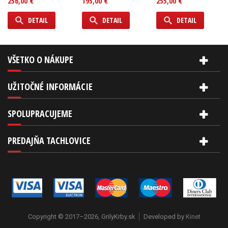
256,00 €
195,00 €
255,00 €
DETAIL
DETAIL
DETAIL
VŠETKO O NÁKUPE
UŽITOČNÉ INFORMÁCIE
SPOLUPRACUJEME
PREDAJŇA TACHLOVICE
Copyright © 2017–2026, GrilyKrby.sk
Developed by
Kinet