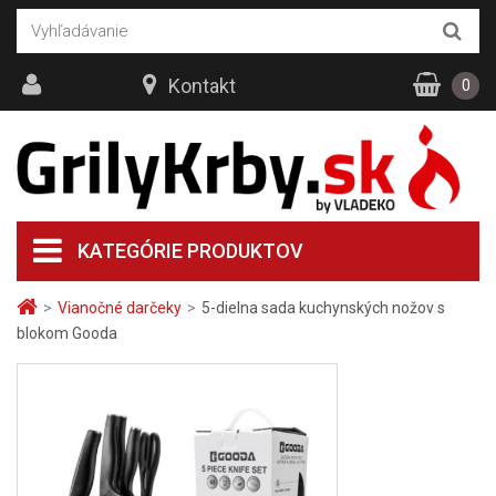
Kontakt
0
KATEGÓRIE PRODUKTOV
>
Vianočné darčeky
>
5-dielna sada kuchynských nožov s
blokom Gooda