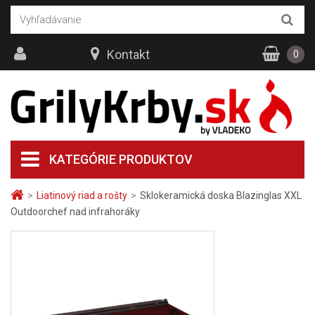
Kontakt
0
KATEGÓRIE PRODUKTOV
>
Liatinový riad a rošty
>
Sklokeramická doska Blazinglas XXL
Outdoorchef nad infrahoráky