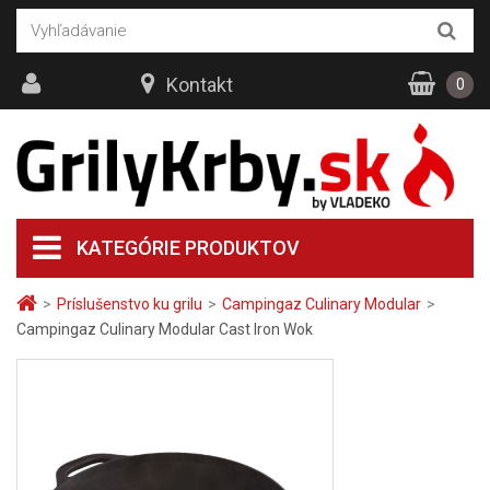
Kontakt
0
KATEGÓRIE PRODUKTOV
>
Príslušenstvo ku grilu
>
Campingaz Culinary Modular
>
Campingaz Culinary Modular Cast Iron Wok