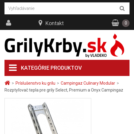
Kontakt
0
KATEGÓRIE PRODUKTOV
>
Príslušenstvo ku grilu
>
Campingaz Culinary Modular
>
Rozptyľovač tepla pre grily Select, Premium a Onyx Campingaz