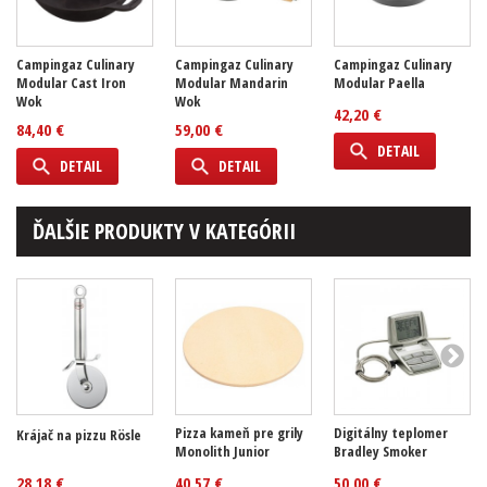
Campingaz Culinary
Campingaz Culinary
Campingaz Culinary
Modular Cast Iron
Modular Mandarin
Modular Paella
Wok
Wok
42,20 €
84,40 €
59,00 €
DETAIL
DETAIL
DETAIL
ĎALŠIE PRODUKTY V KATEGÓRII
Pizza kameň pre grily
Digitálny teplomer
Krájač na pizzu Rösle
Monolith Junior
Bradley Smoker
28,18 €
40,57 €
50,00 €