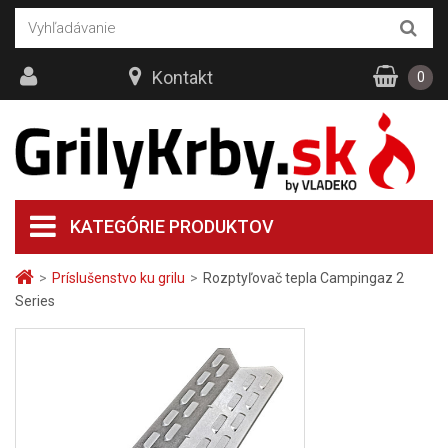
Kontakt
0
KATEGÓRIE PRODUKTOV
>
Príslušenstvo ku grilu
>
Rozptyľovač tepla Campingaz 2
Series