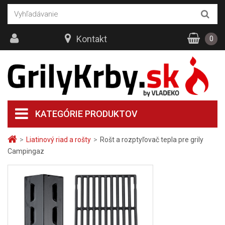
Kontakt
0
KATEGÓRIE PRODUKTOV
>
Liatinový riad a rošty
>
Rošt a rozptyľovač tepla pre grily
Campingaz