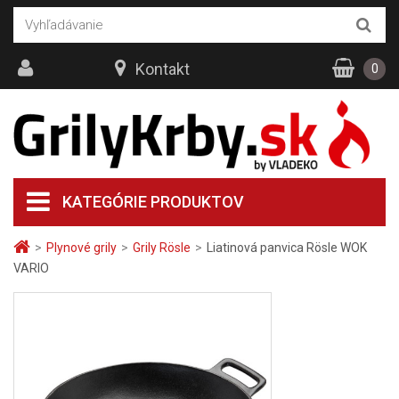
Kontakt
0
KATEGÓRIE PRODUKTOV
>
Plynové grily
>
Grily Rösle
>
Liatinová panvica Rösle WOK
VARIO