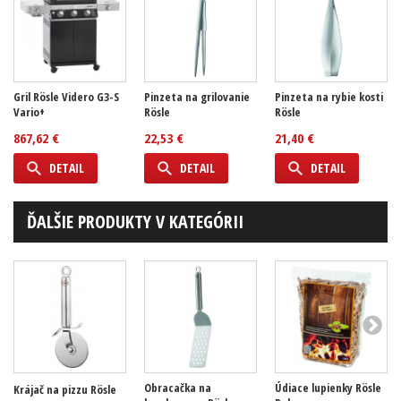
Gril Rösle Videro G3-S
Pinzeta na grilovanie
Pinzeta na rybie kosti
Vario+
Rösle
Rösle
867,62 €
22,53 €
21,40 €
DETAIL
DETAIL
DETAIL
ĎALŠIE PRODUKTY V KATEGÓRII
Obracačka na
Údiace lupienky Rösle
Krájač na pizzu Rösle