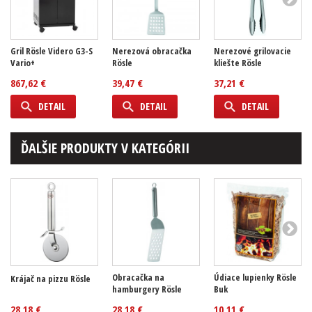
Gril Rösle Videro G3-S
Nerezová obracačka
Nerezové grilovacie
Vario+
Rösle
kliešte Rösle
867,62 €
39,47 €
37,21 €
DETAIL
DETAIL
DETAIL
ĎALŠIE PRODUKTY V KATEGÓRII
Obracačka na
Údiace lupienky Rösle
Krájač na pizzu Rösle
hamburgery Rösle
Buk
28,18 €
28,18 €
10,11 €