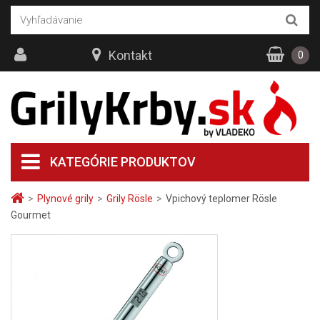
Kontakt
0
KATEGÓRIE PRODUKTOV
>
Plynové grily
>
Grily Rösle
>
Vpichový teplomer Rösle
Gourmet