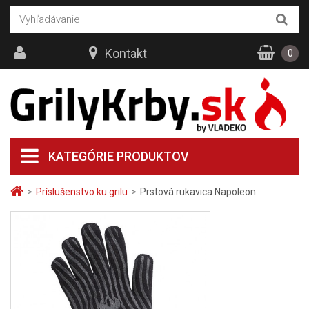
Kontakt
0
KATEGÓRIE PRODUKTOV
>
Príslušenstvo ku grilu
>
Prstová rukavica Napoleon