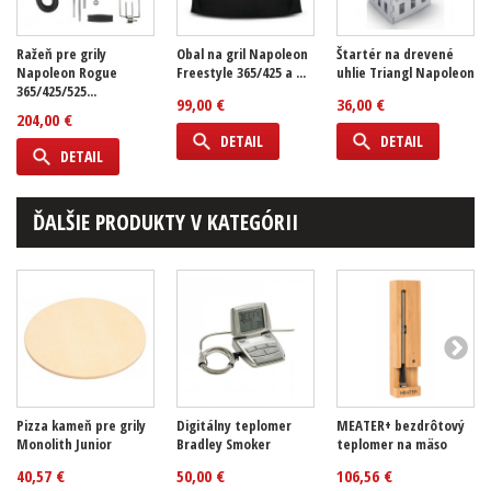
Ražeň pre grily
Obal na gril Napoleon
Štartér na drevené
Napoleon Rogue
Freestyle 365/425 a ...
uhlie Triangl Napoleon
365/425/525...
99,00 €
36,00 €
204,00 €
DETAIL
DETAIL
DETAIL
ĎALŠIE PRODUKTY V KATEGÓRII
Pizza kameň pre grily
Digitálny teplomer
MEATER+ bezdrôtový
Monolith Junior
Bradley Smoker
teplomer na mäso
40,57 €
50,00 €
106,56 €