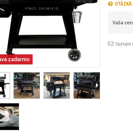
OTÁZKA 
Vaša cen
Spýtajte 
ava zadarmo