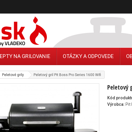
EPTY NA GRILOVANIE
OTÁZKY A ODPOVEDE
O
Peletové grily
Peletový gril Pit Boss Pro Series 1600 Wifi
Peletový g
Kód produkt
Výrobca:
Pit