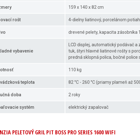
zmery
159 x 140 x 82 cm
lovací rošt
4-dielny liatinový, porcelánom potia
ivo
drevené pelety, kapacita zásobníka 
LCD displej, automatický podávač a z
ladné vybavenie
tuk, štyri hlavné liatinové rošty s p
predná sklopná polica, bočné police 
otnosť
110 kg
vádzková teplota
82 °C - 260 °C (priamy plameň až 50
učná doba
2 roky
aľovacie systém
elektrický zapalovač
NZIA PELETOVÝ GRIL PIT BOSS PRO SERIES 1600 WIFI