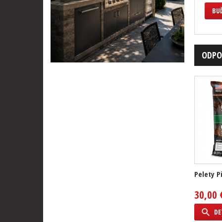
BUĎ
ODPO
Pelety P
30,00 
DE