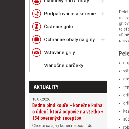
Liatinový riad a rošty
Pelet
Podpaľovanie a kúrenie
milov
grilo
Čistenie grilu
telef
uľahč
Ochranné obaly na grily
drev
Pele
Vstavané grily
naj
Vianočné darčeky
výb
ot
AKTUALITY
tep
gri
10.07.2026
gri
Bedna plná kouře – konečne kniha
o údení, ktorá odpovie na všetko +
kaž
134 overených receptov
súč
Chcete sa aj vy konečne pustiť do
rob