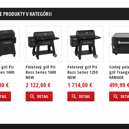
E PRODUKTY V KATEGÓRII
gril Pit
Peletový gril Pit
Peletový gril Pit
Stolný pel
ies 1600
Boss Series 1600
Boss Series 1250
gril Traeg
NEW
NEW
RANGER
00 €
2 122,00 €
1 714,00 €
499,90 
TAIL
DETAIL
DETAIL
DETA