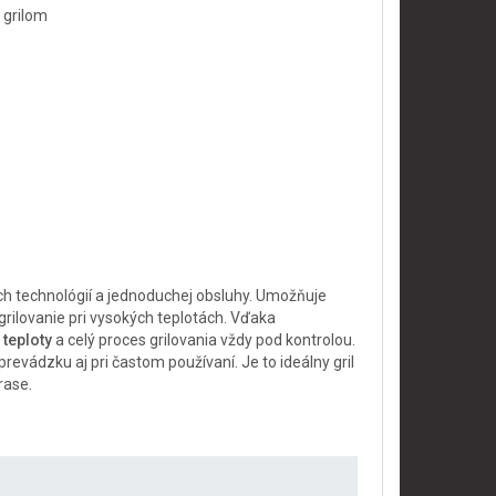
s grilom
 technológií a jednoduchej obsluhy. Umožňuje
rilovanie pri vysokých teplotách. Vďaka
 teploty
a celý proces grilovania vždy pod kontrolou.
revádzku aj pri častom používaní. Je to ideálny gril
rase.