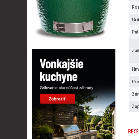
Ro
Gri
Pal
Zák
Hm
Pre
Zár
Zap
RECE