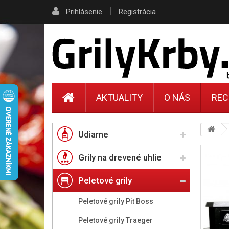
|
Prihlásenie
Registrácia
AKTUALITY
O NÁS
REC
Udiarne
Grily na drevené uhlie
Peletové grily
Peletové grily Pit Boss
Peletové grily Traeger