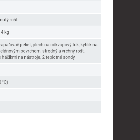
hnutý rošt
14 kg
apaľovač peliet, plech na odkvapový tuk, kýblik na
orcelánovým povrchom, stredný a vrchný rošt,
s háčikmi na nástroje, 2 teplotné sondy
0 °C)