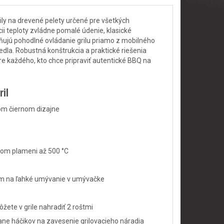
ly na drevené pelety určené pre všetkých
ii teploty zvládne pomalé údenie, klasické
žňujú pohodlné ovládanie grilu priamo z mobilného
dla. Robustná konštrukcia a praktické riešenia
e každého, kto chce pripraviť autentické BBQ na
ril
nom čiernom dizajne
riamom plameni až 500 °C
chom na ľahké umývanie v umývačke
žete v grile nahradiť 2 roštmi
ane háčikov na zavesenie grilovacieho náradia