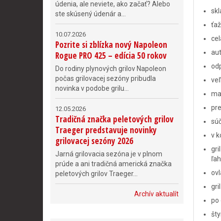
údenia, ale neviete, ako začať? Alebo
skl
ste skúsený údenár a...
ťaž
10.07.2026
cel
Pozrite si zblízka nový Napoleon
aut
Rogue PRO 425 – edícia 50 rokov
od
Do rodiny plynových grilov Napoleon
počas grilovacej sezóny pribudla
veľ
novinka v podobe grilu...
mas
pre
12.05.2026
Tradičná značka peletových grilov
súč
Traeger predstavuje novinky
v k
grilovacej sezóny 2026
gri
Jarná grilovacia sezóna je v plnom
ľah
prúde a ani tradičná americká značka
ovl
peletových grilov Traeger...
gri
Archív aktualít
po 
šty