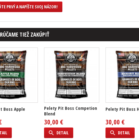
TE PRVÝ A NAPÍŠTE SVOJ NÁZOR!
RÚČAME TIEŽ ZAKÚPIŤ
Pelety Pit Boss Competion
it Boss Apple
Pelety Pit Boss 
Blend
€
30,00 €
30,00 €
TAIL
DETAIL
DETAIL