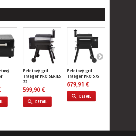
etový
Peletový gril
Peletový gril
Peletový gril
er
Traeger PRO SERIES
Traeger PRO 575
Traeger PRO
22
679,91 €
849,91 €
€
599,90 €
DETAIL
DETAIL
IL
DETAIL