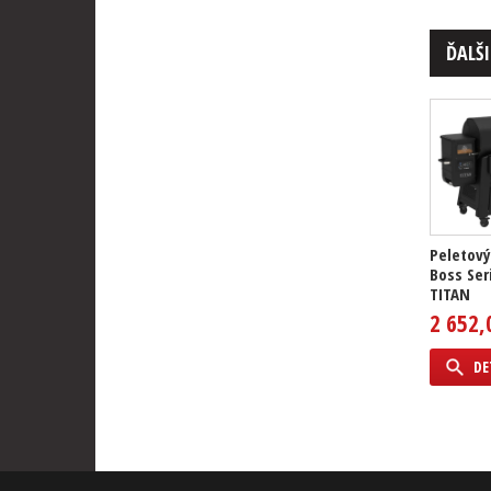
ĎALŠI
Peletový 
Boss Ser
TITAN
2 652,
DE