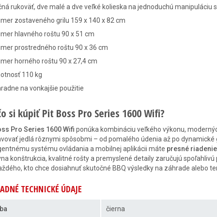
ná rukoväť, dve malé a dve veľké kolieska na jednoduchú manipuláciu 
mer zostaveného grilu 159 x 140 x 82 cm
zmer hlavného roštu 90 x 51 cm
zmer prostredného roštu 90 x 36 cm
zmer horného roštu 90 x 27,4 cm
otnosť 110 kg
radne na vonkajšie použitie
o si kúpiť Pit Boss Pro Series 1600 Wifi?
oss Pro Series 1600 Wifi
ponúka kombináciu veľkého výkonu, moderných
avovať jedlá rôznymi spôsobmi – od pomalého údenia až po dynamické g
igentnému systému ovládania a mobilnej aplikácii máte
presné riadenie
na konštrukcia, kvalitné rošty a premyslené detaily zaručujú spoľahlivú p
aždého, kto chce dosiahnuť skutočné BBQ výsledky na záhrade alebo te
ADNÉ TECHNICKÉ ÚDAJE
ba
čierna