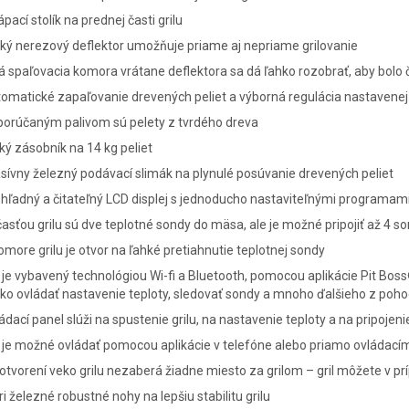
ápací stolík na prednej časti grilu
ký nerezový deflektor umožňuje priame aj nepriame grilovanie
á spaľovacia komora vrátane deflektora sa dá ľahko rozobrať, aby bolo 
omatické zapaľovanie drevených peliet a výborná regulácia nastavenej
porúčaným palivom sú pelety z tvrdého dreva
ký zásobník na 14 kg peliet
ívny železný podávací slimák na plynulé posúvanie drevených peliet
hľadný a čitateľný LCD displej s jednoducho nastaviteľnými programami
asťou grilu sú dve teplotné sondy do mäsa, ale je možné pripojiť až 4 s
omore grilu je otvor na ľahké pretiahnutie teplotnej sondy
l je vybavený technológiou Wi-fi a Bluetooth, pomocou aplikácie Pit 
ko ovládať nastavenie teploty, sledovať sondy a mnoho ďalšieho z po
ádací panel slúži na spustenie grilu, na nastavenie teploty a na pripoj
l je možné ovládať pomocou aplikácie v telefóne alebo priamo ovláda
otvorení veko grilu nezaberá žiadne miesto za grilom – gril môžete v p
ri železné robustné nohy na lepšiu stabilitu grilu