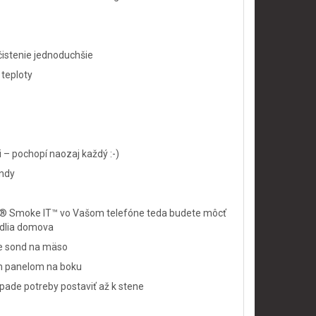
čistenie jednoduchšie
 teploty
 – pochopí naozaj každý :-)
ondy
Boss® Smoke IT™ vo Vašom telefóne teda budete môcť
hodlia domova
enie sond na mäso
cím panelom na boku
rípade potreby postaviť až k stene