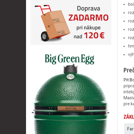
boč
roz
ro
ro
ro
hm
výh
Preč
Pit B
pripr
intel
Masív
pre k
ZÁKL
Far