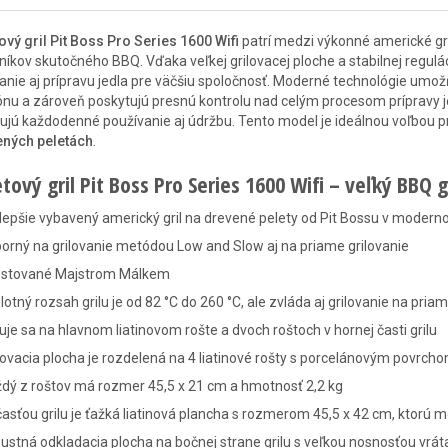
ový gril Pit Boss Pro Series 1600 Wifi
patrí medzi výkonné americké gri
níkov skutočného BBQ. Vďaka veľkej grilovacej ploche a stabilnej regulác
vanie aj prípravu jedla pre väčšiu spoločnosť. Moderné technológie umo
ónu a zároveň poskytujú presnú kontrolu nad celým procesom prípravy je
ujú každodenné používanie aj údržbu. Tento model je ideálnou voľbou pr
ených peletách
.
tový gril Pit Boss Pro Series 1600 Wifi – veľký BBQ g
lepšie vybavený americký gril na drevené pelety od Pit Bossu v moder
orný na grilovanie metódou Low and Slow aj na priame grilovanie
estované Majstrom Málkem
lotný rozsah grilu je od 82 °C do 260 °C, ale zvláda aj grilovanie na p
luje sa na hlavnom liatinovom rošte a dvoch roštoch v hornej časti grilu
lovacia plocha je rozdelená na 4 liatinové rošty s porcelánovým povr
dý z roštov má rozmer 45,5 x 21 cm a hmotnosť 2,2 kg
asťou grilu je ťažká liatinová plancha s rozmerom 45,5 x 42 cm, ktorú mô
ustná odkladacia plocha na bočnej strane grilu s veľkou nosnosťou vrát