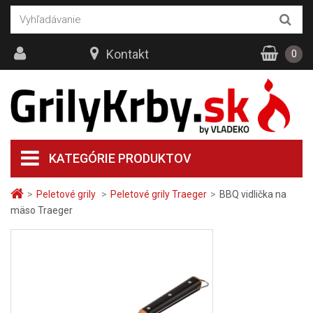
Kontakt
0
KATEGÓRIE PRODUKTOV
>
Peletové grily
>
Peletové grily Traeger
>
BBQ vidlička na
mäso Traeger