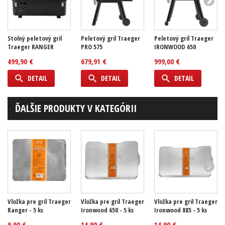
Stolný peletový gril
Peletový gril Traeger
Peletový gril Traeger
Traeger RANGER
PRO 575
IRONWOOD 650
499,90 €
679,91 €
999,00 €
DETAIL
DETAIL
DETAIL
ĎALŠIE PRODUKTY V KATEGÓRII
Vložka pre gril Traeger
Vložka pre gril Traeger
Vložka pre gril Traeger
Ranger - 5 ks
Ironwood 650 - 5 ks
Ironwood 885 - 5 ks
9,90 €
14,90 €
14,90 €