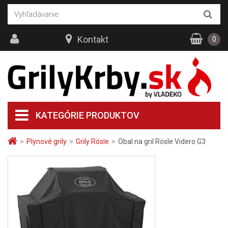
Kontakt
0
KATEGÓRIE PRODUKTOV
>
Plynové grily
>
Grily Rösle
>
Obal na gril Rösle Videro G3