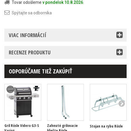
Tovar odošleme
v pondelok 10.8.2026
.
Spýtajte sa odborníka
VIAC INFORMÁCIÍ
RECENZE PRODUKTU
ODPORÚČAME TIEŽ ZAKÚPIŤ
Gril Rösle Videro G3-S
Zahnuté grilovacie
Stojan na rybu Rösle
Vario+
kliešte Rösle