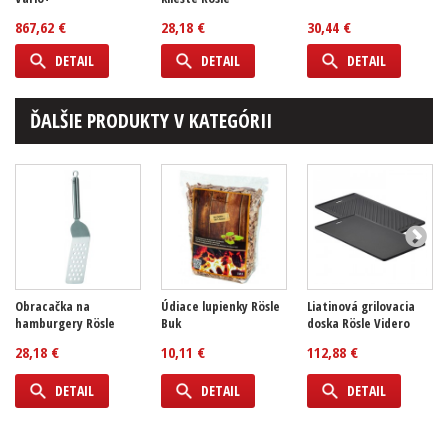
867,62 €
28,18 €
30,44 €
DETAIL
DETAIL
DETAIL
ĎALŠIE PRODUKTY V KATEGÓRII
Obracačka na
Údiace lupienky Rösle
Liatinová grilovacia
hamburgery Rösle
Buk
doska Rösle Videro
28,18 €
10,11 €
112,88 €
DETAIL
DETAIL
DETAIL