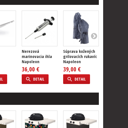
Nerezová
Súprava kožených
Vonkajšia
marinovacia ihla
grilovacích rukavíc
chladnička
Napoleon
Napoleon
Napoleon 21
36,00 €
39,00 €
3 379,00 
IL
DETAIL
DETAIL
DETAIL