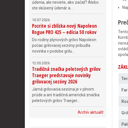
údenia, ale neviete, ako začať? Alebo
Nap
ste skúsený údenár a...
10.07.2026
Pre
Pozrite si zblízka nový Napoleon
Rogue PRO 425 – edícia 50 rokov
Tento
Kombi
Do rodiny plynových grilov Napoleon
nerez
počas grilovacej sezóny pribudla
ovlád
novinka v podobe grilu...
spoľa
12.05.2026
ZÁKL
Tradičná značka peletových grilov
Traeger predstavuje novinky
Ter
grilovacej sezóny 2026
Jarná grilovacia sezóna je v plnom
Far
prúde a ani tradičná americká značka
peletových grilov Traeger...
Ro
Archív aktualít
Gri
Pal