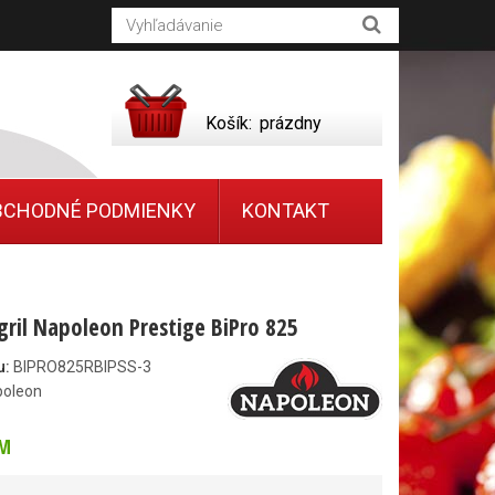
Košík:
prázdny
BCHODNÉ PODMIENKY
KONTAKT
gril Napoleon Prestige BiPro 825
u:
BIPRO825RBIPSS-3
poleon
M