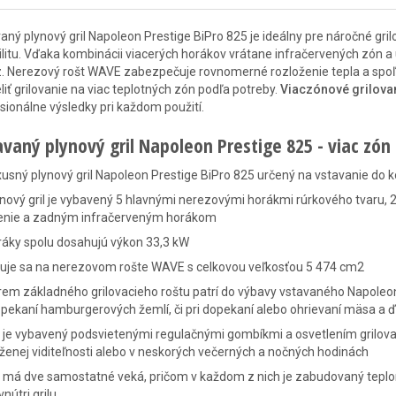
aný plynový gril Napoleon Prestige BiPro 825 je ideálny pre náročné gri
bilitu. Vďaka kombinácii viacerých horákov vrátane infračervených zón a
. Nerezový rošt WAVE zabezpečuje rovnomerné rozloženie tepla a spo
liť grilovanie na viac teplotných zón podľa potreby.
Viaczónové grilovan
sionálne výsledky pri každom použití.
avaný plynový gril Napoleon Prestige 825 - viac zón
usný plynový gril Napoleon Prestige BiPro 825 určený na vstavanie do 
nový gril je vybavený 5 hlavnými nerezovými horákmi rúrkového tvaru
enie a zadným infračerveným horákom
ráky spolu dosahujú výkon 33,3 kW
luje sa na nerezovom rošte WAVE s celkovou veľkosťou 5 474 cm2
em základného grilovacieho roštu patrí do výbavy vstavaného Napoleona a
pekaní hamburgerových žemlí, či pri dopekaní alebo ohrievaní mäsa a 
l je vybavený podsvietenými regulačnými gombíkmi a osvetlením grilovac
ženej viditeľnosti alebo v neskorých večerných a nočných hodinách
l má dve samostatné veká, pričom v každom z nich je zabudovaný teplo
vnútri grilu