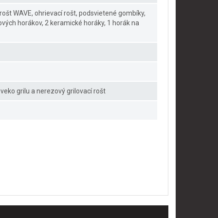
 rošt WAVE, ohrievací rošt, podsvietené gombíky,
zových horákov, 2 keramické horáky, 1 horák na
veko grilu a nerezový grilovací rošt