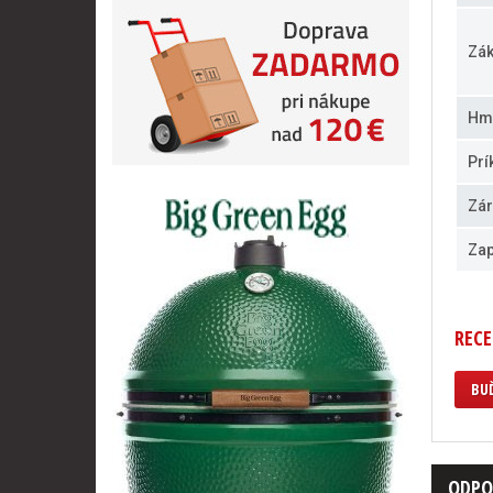
Zák
Hm
Prí
Zár
Zap
RECE
BUĎ
ODPO