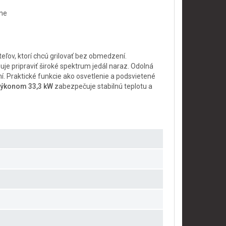
yne
ľov, ktorí chcú grilovať bez obmedzení.
e pripraviť široké spektrum jedál naraz. Odolná
í. Praktické funkcie ako osvetlenie a podsvietené
výkonom 33,3 kW
zabezpečuje stabilnú teplotu a