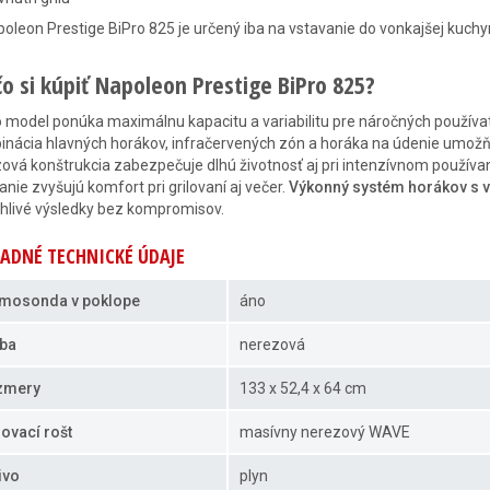
oleon Prestige BiPro 825 je určený iba na vstavanie do vonkajšej kuch
čo si kúpiť Napoleon Prestige BiPro 825?
 model ponúka maximálnu kapacitu a variabilitu pre náročných používate
nácia hlavných horákov, infračervených zón a horáka na údenie umožňuj
ová konštrukcia zabezpečuje dlhú životnosť aj pri intenzívnom používan
anie zvyšujú komfort pri grilovaní aj večer.
Výkonný systém horákov s 
hlivé výsledky bez kompromisov.
ADNÉ TECHNICKÉ ÚDAJE
mosonda v poklope
áno
ba
nerezová
zmery
133 x 52,4 x 64 cm
lovací rošt
masívny nerezový WAVE
ivo
plyn