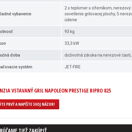
2 x teplomer s ciferníkom, nerezový
ladné vybavenie
osvetlenie grilovacej plochy, 5 nere
údenie
otnosť
93 kg
kon
33,3 kW
učná doba
doživotná záruka na nerezové časti, 
aľovacie systém
JET-FIRE
NZIA VSTAVANÝ GRIL NAPOLEON PRESTIGE BIPRO 825
TE PRVÝ A NAPÍŠTE SVOJ NÁZOR!
RÚČAME TIEŽ ZAKÚPIŤ