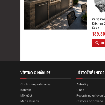
Varič C
Kitchen 
Cook
189,80
DE
VŠETKO O NÁKUPE
UŽITOČNÉ INFO
Obchodné podmienky
Aktuality
Kontakt
O nás
Môj účet
Recepty na grilovani
Mapa stránok
Otázky a odpovede