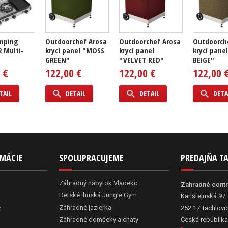
amping
Outdoorchef Arosa
Outdoorchef Arosa
Outdoorch
2 Multi-
krycí panel "MOSS
krycí panel
krycí pane
GREEN"
"VELVET RED"
BEIGE"
 €
122,00 €
122,00 €
122,00 
TAIL
DETAIL
DETAIL
DETA
RMÁCIE
SPOLUPRACUJEME
PREDAJŇA T
Záhradný nábytok Vladeko
Zahradné cent
Detské ihriská Jungle Gym
Karlštejnská 97
e
Záhradné jazierka
252 17 Tachlovi
Záhradné domčeky a chaty
Česká republika