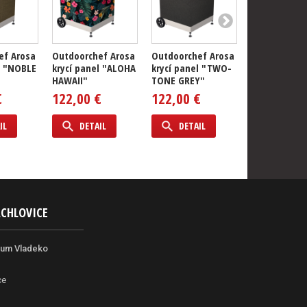
ef Arosa
Outdoorchef Arosa
Outdoorchef Arosa
Outdoorchef
l "NOBLE
krycí panel "ALOHA
krycí panel "TWO-
krycí panel 
HAWAII"
TONE GREY"
PAISLEY"
€
122,00 €
122,00 €
122,00 €
IL
DETAIL
DETAIL
DETAIL
ACHLOVICE
rum Vladeko
ce