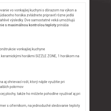
lovanie vo vonkajšej kuchyni s dôrazom na výkon a
 údiaceho horáka zvládnete pripraviť rôzne jedlá
ľahlivé výsledky. Dve samostatné veká umožňujú
ie s maximálnou kontrolou teploty
prináša
konštrukcie vonkajšej kuchyne
, 2 keramickými horákmi SIZZLE ZONE, 1 horákom na
j ohrievací rošt, ktorý nájde využitie pri
ďalších pokrmov
ej plochy, takže ho môžete pohodlne využívať aj pri
mer s ciferníkom, na jednoduché sledovanie teploty