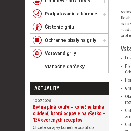
Liatinový riad a rošty
Vstav
Podpaľovanie a kúrenie
flexi
naraz
Čistenie grilu
rozde
profe
Ochranné obaly na grily
Vst
Vstavané grily
Lux
Vianočné darčeky
Ply
úd
Ho
AKTUALITY
Gri
Okr
10.07.2026
roz
Bedna plná kouře – konečne kniha
Gri
o údení, ktorá odpovie na všetko +
zní
134 overených receptov
Gri
Chcete sa aj vy konečne pustiť do
vo 