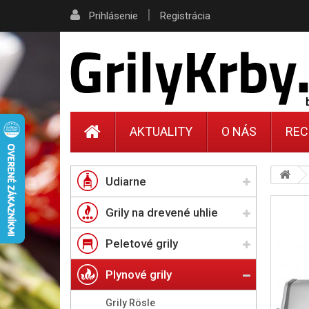
|
Prihlásenie
Registrácia
AKTUALITY
O NÁS
REC
Udiarne
Grily na drevené uhlie
Peletové grily
Plynové grily
Grily Rösle