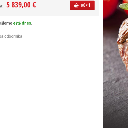
5 839,00 €
a:
KÚPIŤ
došleme
eště dnes
.
sa odborníka