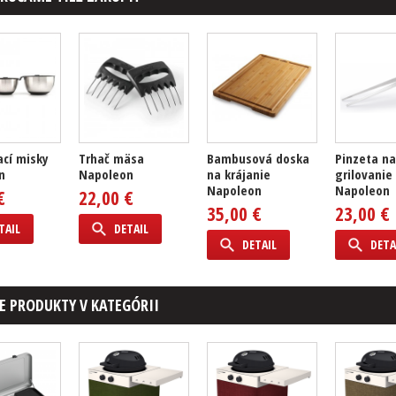
cí misky
Trhač mäsa
Bambusová doska
Pinzeta na
n
Napoleon
na krájanie
grilovanie
Napoleon
Napoleon
€
22,00 €
35,00 €
23,00 €
TAIL
DETAIL
DETAIL
DETA
E PRODUKTY V KATEGÓRII