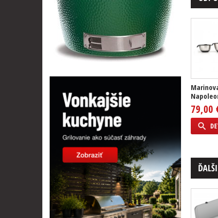
Marinova
Napoleo
79,00 
DE
ĎALŠI