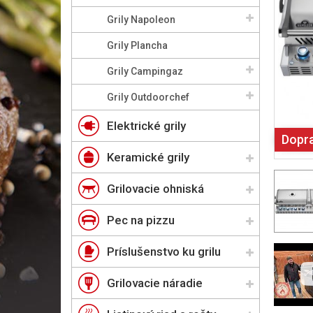
Grily Napoleon
Grily Plancha
Grily Campingaz
Grily Outdoorchef
Elektrické grily
Dopr
Keramické grily
Grilovacie ohniská
Pec na pizzu
Príslušenstvo ku grilu
Grilovacie náradie