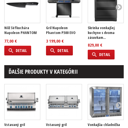
Nôž šéfkuchára
Gril Napoleon
Skrinka vonkajšej
Napoleon PHANTOM
Phantom P500 EVO
kuchyne s dvoma
zásuvkam...
77,00 €
3 199,00 €
829,00 €
DETAIL
DETAIL
DETAIL
ĎALŠIE PRODUKTY V KATEGÓRII
Vstavaný gril
Vstavaný gril
Vonkajšia chladnička