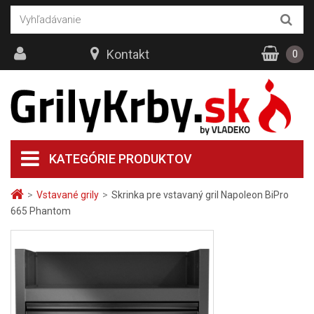
Kontakt
0
KATEGÓRIE PRODUKTOV
>
Vstavané grily
>
Skrinka pre vstavaný gril Napoleon BiPro
665 Phantom