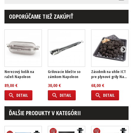
ODPORÚČAME TIEŽ ZAKÚPIŤ
Nerezový košík na
Grilovacie kliešte so
Zásobník na uhlie ICT
ražeň Napoleon
zámkom Napoleon
pre plynové grily Na...
89,00 €
30,00 €
68,00 €
DETAIL
DETAIL
DETAIL
ĎALŠIE PRODUKTY V KATEGÓRII