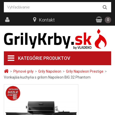
Kontakt
0
KATEGÓRIE PRODUKTOV
>
Plynové grily
>
Grily Napoleon
>
Grily Napoleon Prestige
>
Vonkajšia kuchyňa s grilom Napoleon BIG 32 Phantom