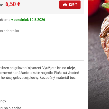
6,50 €
a:
KÚPIŤ
došleme
v pondelok 10.8.2026
.
sa odborníka
m pri grilovaní aj varení. Využijete ich na
oleje,
omerné nanášanie tekutín na jedlo. Fľaše sú vhodné
e horúcej grilovacej plochy. Bezpečný
materiál bez
ingy
aní na
planche