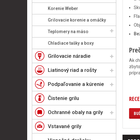
Sk
Korenie Weber
Fľa
Grilovacie korenie a omáčky
Ob
Teplomery na mäso
Be
Chladiace tašky a boxy
Pre
Grilovacie náradie
Ak ch
zbyto
Liatinový riad a rošty
prípr
Podpaľovanie a kúrenie
Čistenie grilu
RECE
Ochranné obaly na grily
BUĎ
Vstavané grily