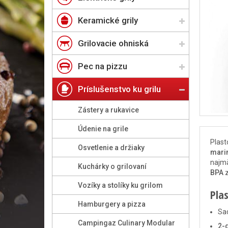
Keramické grily
Grilovacie ohniská
Pec na pizzu
Príslušenstvo ku grilu
Zástery a rukavice
Údenie na grile
Plast
Osvetlenie a držiaky
marin
najmä
Kuchárky o grilovaní
BPA
z
Vozíky a stolíky ku grilom
Pla
Hamburgery a pizza
Sa
Campingaz Culinary Modular
2-