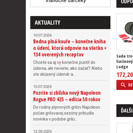
Vianočné darčeky
ODPO
AKTUALITY
10.07.2026
Bedna plná kouře – konečne kniha
o údení, ktorá odpovie na všetko +
134 overených receptov
Sada tro
liatinov
Chcete sa aj vy konečne pustiť do
Lodge
údenia, ale neviete, ako začať? Alebo
172,20
ste skúsený údenár a...
DE
10.07.2026
Pozrite si zblízka nový Napoleon
Rogue PRO 425 – edícia 50 rokov
Do rodiny plynových grilov Napoleon
ĎALŠI
počas grilovacej sezóny pribudla
novinka v podobe grilu...
12.05.2026