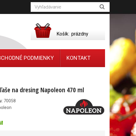
Košík:
prázdny
BCHODNÉ PODMIENKY
KONTAKT
fľaše na dresing Napoleon 470 ml
u:
70058
poleon
M