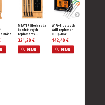
MEATER Block sada
WiFi+Bluetooth
Vodoodolný
ý
bezdrôtových
Grill teplomer
bluetooth
na mäso
teplomerov...
IBBQ-4BW...
teplomer IB
INKBIRD
€
321,20 €
142,40 €
91,25 €
IL
DETAIL
DETAIL
DETAIL