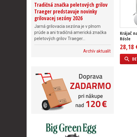
Tradičná značka peletových grilov
Traeger predstavuje novinky
grilovacej sezóny 2026
Jarná grilovacia sezóna je v plnom
prúde a ani tradičná americká značka
Krájač n
Rösle
peletových grilov Traeger...
28,18 
Archív aktualít
DE