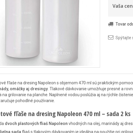
Vaša cen
Tovar o
Spýtajte 
ové fľaše na dresing Napoleon s objemom 470 ml sú praktickým pomocníko
ády, omáčky aj dresingy
. Tlakové dávkovanie umožňuje presné a rovn
 na grilovanie na planche. Naplnené vodou poslúžia aj na rýchle čisteni
aručuje pohodlné používanie.
stové fľaše na dresing Napoleon 470 ml – sada 2 ks
da
dvoch plastových fliaš Napoleon
vhodných na olej, marinády aj dres
dielna sada
fliaš s tlakovým dávkovaním je ideálna na použitie pri grilov