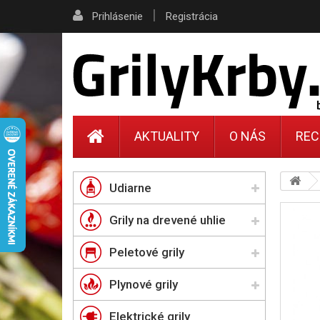
|
Prihlásenie
Registrácia
AKTUALITY
O NÁS
REC
Udiarne
Grily na drevené uhlie
Peletové grily
Plynové grily
Elektrické grily