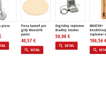
a pizzu
Pizza kameň pre
Digitálny teplomer
MEATER+
grily Monolith
Bradley Smoker
bezdrôtov
Junior
teplomer 
€
50,00 €
40,57 €
106,56 
TAIL
DETAIL
DETAIL
DETA