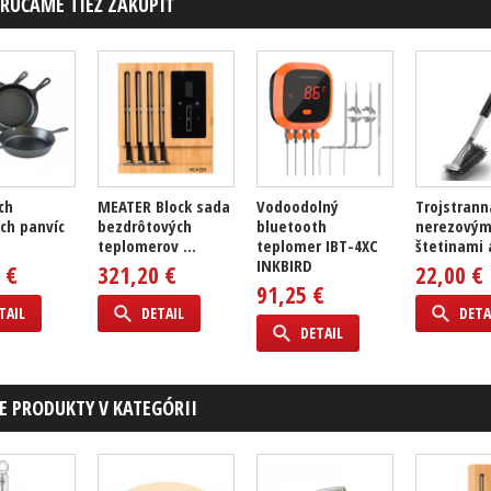
RÚČAME TIEŽ ZAKÚPIŤ
ch
MEATER Block sada
Vodoodolný
Trojstrann
ých panvíc
bezdrôtových
bluetooth
nerezovým
teplomerov ...
teplomer IBT-4XC
štetinami a
INKBIRD
 €
321,20 €
22,00 €
91,25 €
TAIL
DETAIL
DETA
DETAIL
E PRODUKTY V KATEGÓRII