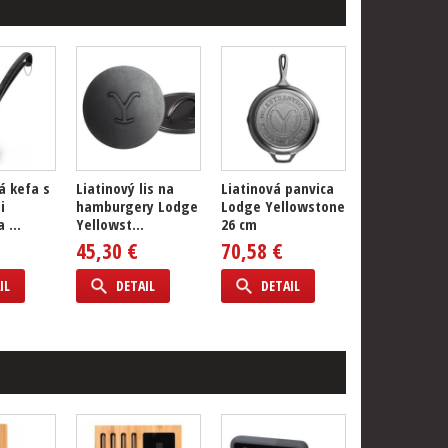
á kefa s
Liatinový lis na
Liatinová panvica
i
hamburgery Lodge
Lodge Yellowstone
 ...
Yellowst...
26 cm
45,30 €
70,58 €
IL
DETAIL
DETAIL