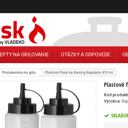
EPTY NA GRILOVANIE
OTÁZKY A ODPOVEDE
O
Príslušenstvo ku grilu
Plastové fľaše na dresing Napoleon 470 ml
Plastové 
Kód produkt
Výrobca:
Na
SKLADO