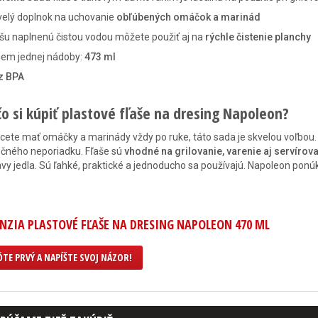
velý doplnok na uchovanie
obľúbených omáčok a marinád
šu naplnenú čistou vodou môžete použiť aj na
rýchle čistenie planchy
jem jednej nádoby:
473 ml
z BPA
čo si kúpiť plastové fľaše na dresing Napoleon?
cete mať omáčky a marinády vždy po ruke, táto sada je skvelou voľbou
čného neporiadku. Fľaše sú
vhodné na grilovanie, varenie aj servírov
avy jedla. Sú ľahké, praktické a jednoducho sa používajú. Napoleon ponúk
NZIA PLASTOVÉ FĽAŠE NA DRESING NAPOLEON 470 ML
TE PRVÝ A NAPÍŠTE SVOJ NÁZOR!