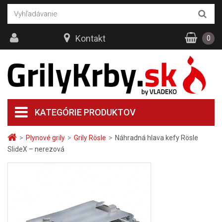
Kontakt
0
KATEGÓRIE PRODUKTOV
>
Plynové grily
>
Grily Rösle
>
Náhradná hlava kefy Rösle
SlideX – nerezová