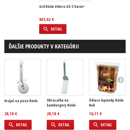
Gril Rösle Videro G3-S Vario+
867,62 €
DETAIL
ĎALŠIE PRODUKTY V KATEGÓRII
Obracačka na
Údiace lupienky Rösle
Krájač na pizzu Rösle
hamburgery Rösle
Buk
28,18 €
28,18 €
10,11 €
DETAIL
DETAIL
DETAIL