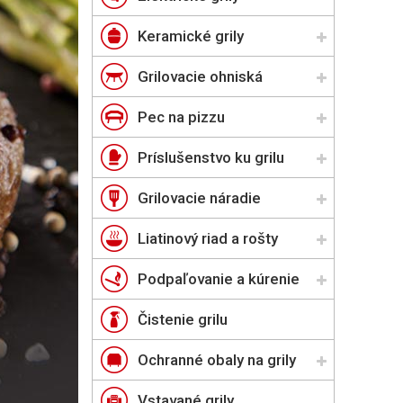
Keramické grily
Grilovacie ohniská
Pec na pizzu
Príslušenstvo ku grilu
Grilovacie náradie
Liatinový riad a rošty
Podpaľovanie a kúrenie
Čistenie grilu
Ochranné obaly na grily
Vstavané grily