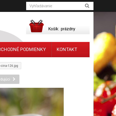
Košík:
prázdny
BCHODNÉ PODMIENKY
KONTAKT
-cina-126.jpg
dujúci