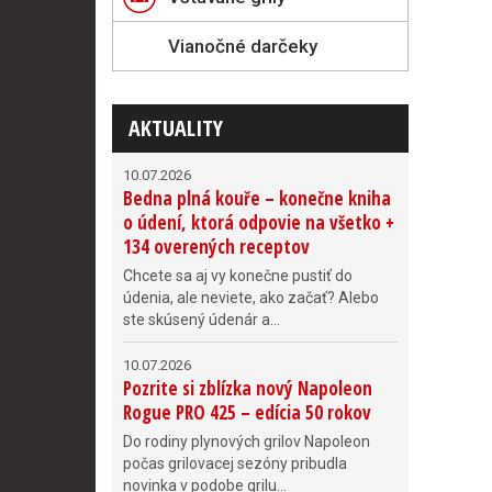
Vianočné darčeky
AKTUALITY
10.07.2026
Bedna plná kouře – konečne kniha
o údení, ktorá odpovie na všetko +
134 overených receptov
Chcete sa aj vy konečne pustiť do
údenia, ale neviete, ako začať? Alebo
ste skúsený údenár a...
10.07.2026
Pozrite si zblízka nový Napoleon
Rogue PRO 425 – edícia 50 rokov
Do rodiny plynových grilov Napoleon
počas grilovacej sezóny pribudla
novinka v podobe grilu...