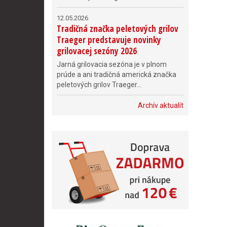
12.05.2026
Tradičná značka peletových grilov
Traeger predstavuje novinky
grilovacej sezóny 2026
Jarná grilovacia sezóna je v plnom
prúde a ani tradičná americká značka
peletových grilov Traeger...
Archív aktualít