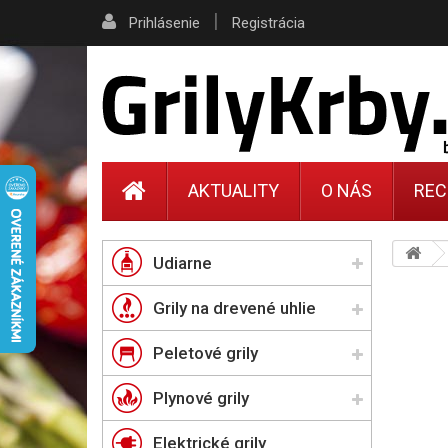
|
Prihlásenie
Registrácia
AKTUALITY
O NÁS
REC
Udiarne
Grily na drevené uhlie
Peletové grily
Plynové grily
Elektrické grily