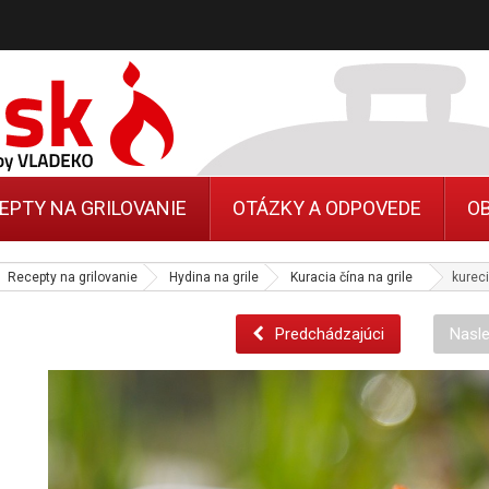
EPTY NA GRILOVANIE
OTÁZKY A ODPOVEDE
O
Recepty na grilovanie
Hydina na grile
Kuracia čína na grile
kureci
Predchádzajúci
Nasle