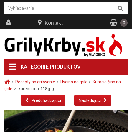
Kontakt
0
KATEGÓRIE PRODUKTOV
>
Recepty na grilovanie
>
Hydina na grile
>
Kuracia čína na
grile
>
kureci-cina-118.jpg
Predchádzajúci
Nasledujúci