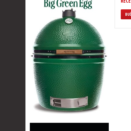
RECE
BUĎ