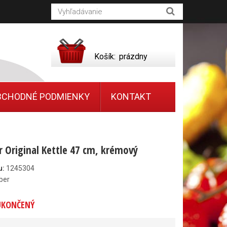
Košík:
prázdny
BCHODNÉ PODMIENKY
KONTAKT
r Original Kettle 47 cm, krémový
u:
1245304
ber
UKONČENÝ