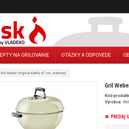
EPTY NA GRILOVANIE
OTÁZKY A ODPOVEDE
O
Gril Weber Original Kettle 47 cm, krémový
Gril Webe
Kód produkt
Výrobca:
We
PREDAJ 