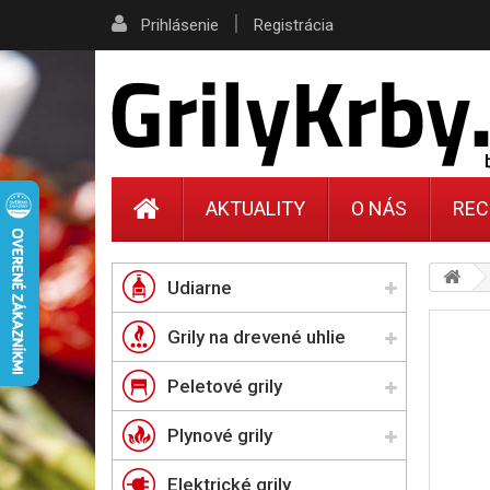
|
Prihlásenie
Registrácia
AKTUALITY
O NÁS
REC
Udiarne
Grily na drevené uhlie
Peletové grily
Plynové grily
Elektrické grily