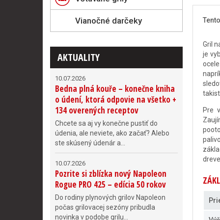
Vianočné darčeky
Tento
Gril 
je vy
AKTUALITY
ocele
napr
10.07.2026
sledo
Bedna plná kouře – konečne kniha
takist
o údení, ktorá odpovie na všetko +
134 overených receptov
Pre 
Zaují
Chcete sa aj vy konečne pustiť do
pooto
údenia, ale neviete, ako začať? Alebo
paliv
ste skúsený údenár a...
zákla
dreve
10.07.2026
Pozrite si zblízka nový Napoleon
ZÁKL
Rogue PRO 425 – edícia 50 rokov
Do rodiny plynových grilov Napoleon
Pri
počas grilovacej sezóny pribudla
novinka v podobe grilu...