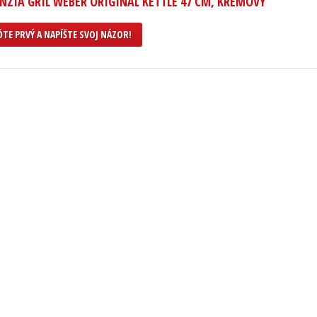
NZIA GRIL WEBER ORIGINAL KETTLE 47 CM, KRÉMOVÝ
TE PRVÝ A NAPÍŠTE SVOJ NÁZOR!