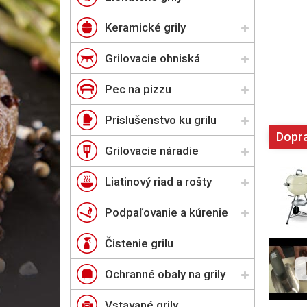
Keramické grily
Grilovacie ohniská
Pec na pizzu
Príslušenstvo ku grilu
Dopr
Grilovacie náradie
Liatinový riad a rošty
Podpaľovanie a kúrenie
Čistenie grilu
Ochranné obaly na grily
Vstavané grily