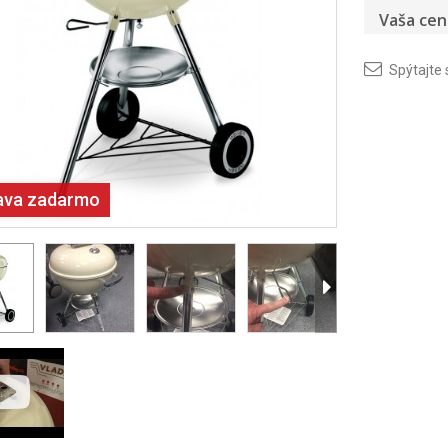
Vaša cen
Spýtajte 
ava zadarmo