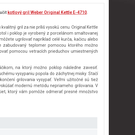
učit
kotlový gril Weber Original Kettle E-4710
.
kvalitný gril za nie príliš vysokú cenu. Original Kettle
tol i poklop je vyrobený z porcelánom smaltovanej
môžete ugrilovať napríklad celé kurča, kačicu alebo
avyše zabudovaný teplomer pomocou ktorého možno
ulovať pomocou vetracích prieduchov umiestnených
čikom, na ktorý možno poklop následne zavesiť.
uchému vysypaniu popola do záchytnej misky. Stačí
ončení grilovania vysypať. Veľmi užitočné sú tiež
vyskúšať modernú metódu nepriameho grilovania. V
brikiet, ktorý vám pomôže odmerať presné množstvo