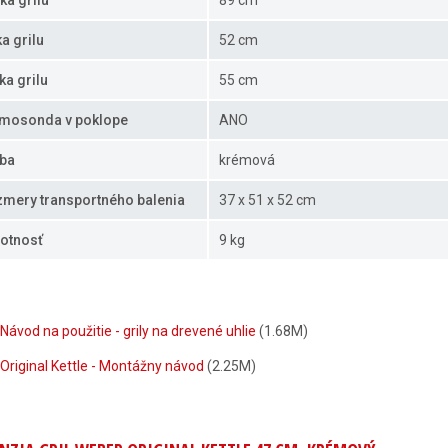
ka grilu
89 cm
ka grilu
52 cm
ka grilu
55 cm
mosonda v poklope
ANO
ba
krémová
mery transportného balenia
37 x 51 x 52 cm
otnosť
9 kg
Návod na použitie - grily na drevené uhlie
(1.68M)
Original Kettle - Montážny návod
(2.25M)