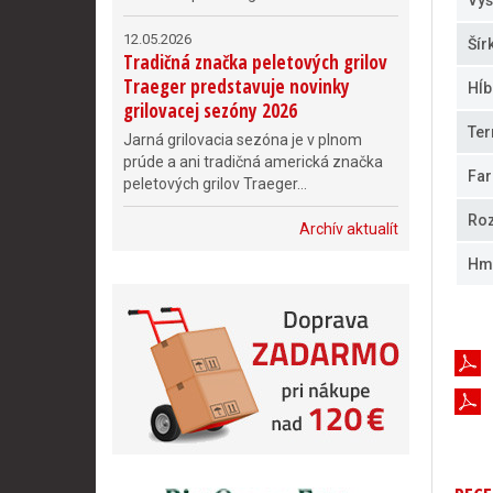
Výš
12.05.2026
Šír
Tradičná značka peletových grilov
Traeger predstavuje novinky
Hĺb
grilovacej sezóny 2026
Ter
Jarná grilovacia sezóna je v plnom
prúde a ani tradičná americká značka
Far
peletových grilov Traeger...
Roz
Archív aktualít
Hm