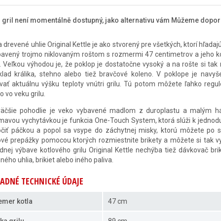
 gril není momentálně dostupný, jako alternativu vám Můžeme dopor
na drevené uhlie Original Kettle je ako stvorený pre všetkých, ktorí hľadajú 
bavený trojmo niklovaným roštom s rozmermi 47 centimetrov a jeho ko
. Veľkou výhodou je, že poklop je dostatočne vysoký a na rošte si tak 
íklad králika, stehno alebo tiež bravčové koleno. V poklope je n
vať aktuálnu výšku teploty vnútri grilu. Tú potom môžete ľahko reg
o vo veku grilu.
väčšie pohodlie je veko vybavené madlom z duroplastu a malým há
mavou vychytávkou je funkcia One-Touch System, ktorá slúži k jednod
čiť páčkou a popol sa vsype do záchytnej misky, ktorú môžete po sk
ové prepážky pomocou ktorých rozmiestnite brikety a môžete si tak 
dnej výbave kotlového grilu Original Kettle nechýba tiež dávkovač 
ného uhlia, brikiet alebo iného paliva.
ADNÉ TECHNICKÉ ÚDAJE
emer kotla
47 cm