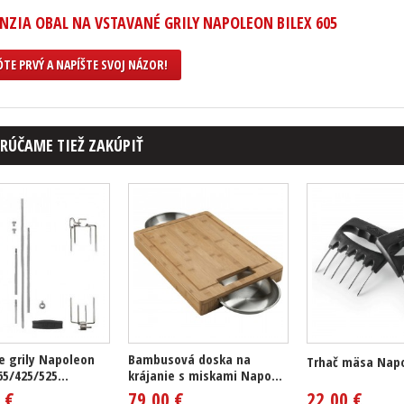
NZIA OBAL NA VSTAVANÉ GRILY NAPOLEON BILEX 605
TE PRVÝ A NAPÍŠTE SVOJ NÁZOR!
RÚČAME TIEŽ ZAKÚPIŤ
e grily Napoleon
Bambusová doska na
Trhač mäsa Nap
5/425/525...
krájanie s miskami Napo...
 €
79,00 €
22,00 €