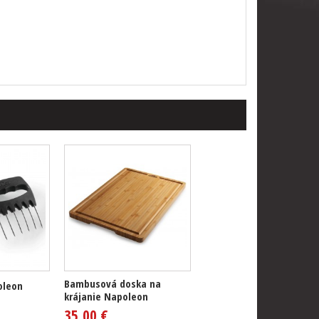
Bambusová doska na
oleon
krájanie Napoleon
35,00 €