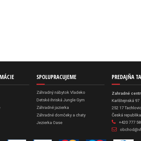
RMÁCIE
SPOLUPRACUJEME
PREDAJŇA T
Záhradný nábytok Vladeko
Zahradné cent
Detské ihriská Jungle Gym
Karlštejnská 97
e
Záhradné jazierka
252 17 Tachlovi
Záhradné domčeky a chaty
Česká republika
+420 777 58
Jezierka Oase
obchod@vl