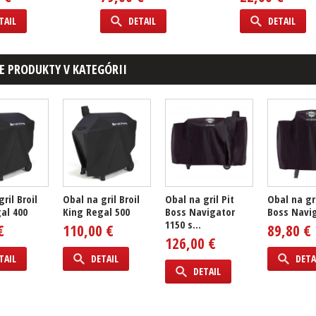
TAIL
DETAIL
DETAIL
E PRODUKTY V KATEGÓRII
ril Broil
Obal na gril Broil
Obal na gril Pit
Obal na gri
al 400
King Regal 500
Boss Navigator
Boss Navig
1150 s...
€
110,00 €
89,80 €
126,00 €
TAIL
DETAIL
DETA
DETAIL