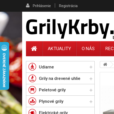
|
Prihlásenie
Registrácia
AKTUALITY
O NÁS
REC
Udiarne
Grily na drevené uhlie
Peletové grily
Plynové grily
Elektrické grily