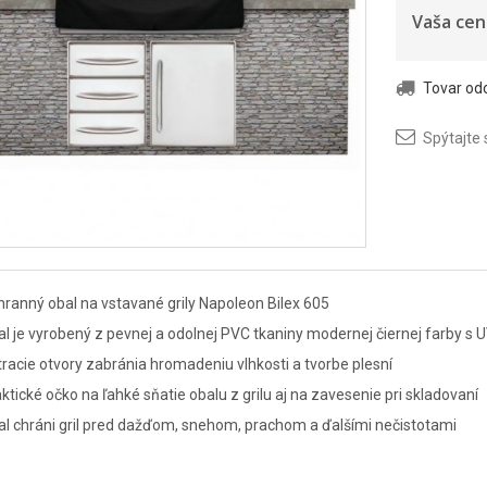
Vaša cen
Tovar o
Spýtajte 
ranný obal na vstavané grily Napoleon Bilex 605
l je vyrobený z pevnej a odolnej PVC tkaniny modernej čiernej farby s 
racie otvory zabránia hromadeniu vlhkosti a tvorbe plesní
ktické očko na ľahké sňatie obalu z grilu aj na zavesenie pri skladovaní
l chráni gril pred dažďom, snehom, prachom a ďalšími nečistotami