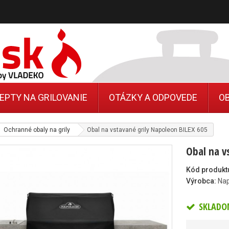
EPTY NA GRILOVANIE
OTÁZKY A ODPOVEDE
O
Ochranné obaly na grily
Obal na vstavané grily Napoleon BILEX 605
Obal na v
Kód produkt
Výrobca:
Na
SKLADO