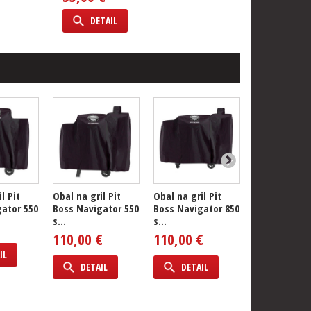
DETAIL
l Pit
Obal na gril Pit
Obal na gril Pit
Obal na gril 
ator 550
Boss Navigator 550
Boss Navigator 850
Boss Pro Ser
s...
s...
1600 Wifi...
110,00 €
110,00 €
134,30 €
IL
DETAIL
DETAIL
DETAIL