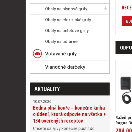
RECE
Obaly na plynové grily
Obaly na elektrické grily
BUĎ
Obaly na peletové grily
Obaly na udiarne
ODPO
Vstavané grily
Vianočné darčeky
AKTUALITY
10.07.2026
Bedna plná kouře – konečne kniha
o údení, ktorá odpovie na všetko +
Ražeň pr
134 overených receptov
Rogue 36
Chcete sa aj vy konečne pustiť do
204,00