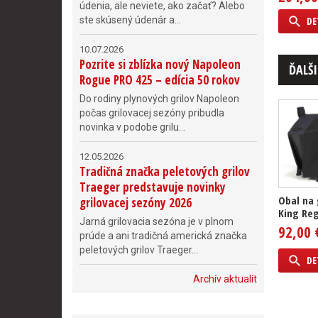
údenia, ale neviete, ako začať? Alebo
ste skúsený údenár a...
DE
10.07.2026
Pozrite si zblízka nový Napoleon
ĎALŠI
Rogue PRO 425 – edícia 50 rokov
Do rodiny plynových grilov Napoleon
počas grilovacej sezóny pribudla
novinka v podobe grilu...
12.05.2026
Tradičná značka peletových grilov
Traeger predstavuje novinky
Obal na g
grilovacej sezóny 2026
King Reg
Jarná grilovacia sezóna je v plnom
92,00 
prúde a ani tradičná americká značka
peletových grilov Traeger...
DE
Archív aktualít