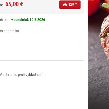
65,00 €
a:
KÚPIŤ
došleme
v pondelok 10.8.2026
.
sa odborníka
UV ochranou proti vyblednutiu