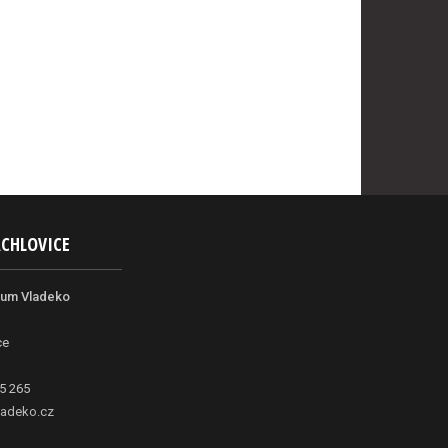
ACHLOVICE
rum Vladeko
ce
5 265
adeko.cz