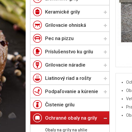
Keramické grily
Grilovacie ohniská
Pec na pizzu
Príslušenstvo ku grilu
Grilovacie náradie
Liatinový riad a rošty
Och
Oba
Podpaľovanie a kúrenie
Vet
Čistenie grilu
Pra
Oba
Ochranné obaly na grily
Obaly na grily na uhlie