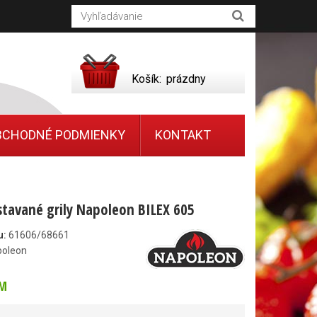
Košík:
prázdny
BCHODNÉ PODMIENKY
KONTAKT
stavané grily Napoleon BILEX 605
u:
61606/68661
poleon
M