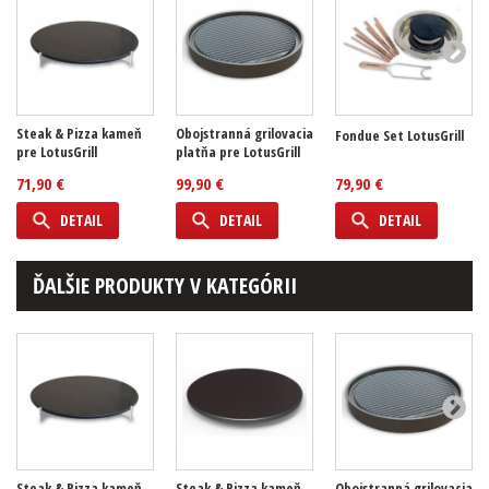
Steak & Pizza kameň
Obojstranná grilovacia
Fondue Set LotusGrill
pre LotusGrill
platňa pre LotusGrill
71,90 €
99,90 €
79,90 €
DETAIL
DETAIL
DETAIL
ĎALŠIE PRODUKTY V KATEGÓRII
Steak & Pizza kameň
Steak & Pizza kameň
Obojstranná grilovacia