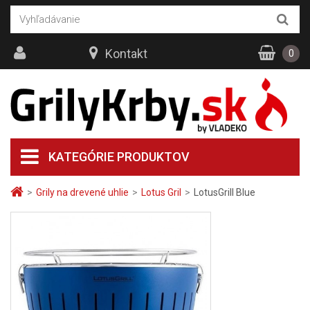
Kontakt
0
KATEGÓRIE PRODUKTOV
>
Grily na drevené uhlie
>
Lotus Gril
>
LotusGrill Blue