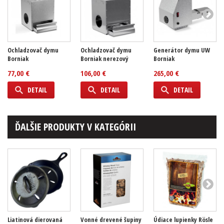
Ochladzovač dymu
Ochladzovač dymu
Generátor dymu UW
Borniak
Borniak nerezový
Borniak
77,00 €
106,00 €
265,00 €
DETAIL
DETAIL
DETAIL
ĎALŠIE PRODUKTY V KATEGÓRII
Liatinová dierovaná
Vonné drevené šupiny
Údiace lupienky Rösle