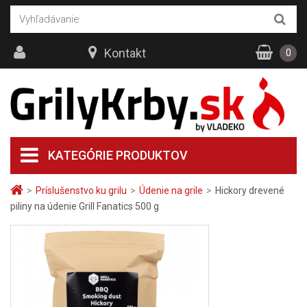
Kontakt
0
KATEGÓRIE PRODUKTOV
>
Príslušenstvo ku grilu
>
Údenie na grile
>
Hickory drevené
piliny na údenie Grill Fanatics 500 g