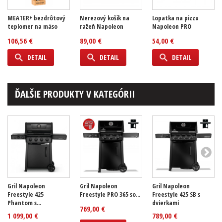
MEATER+ bezdrôtový
Nerezový košík na
Lopatka na pizzu
teplomer na mäso
ražeň Napoleon
Napoleon PRO
106,56 €
89,00 €
54,00 €
DETAIL
DETAIL
DETAIL
ĎALŠIE PRODUKTY V KATEGÓRII
Gril Napoleon
Gril Napoleon
Gril Napoleon
Freestyle 425
Freestyle PRO 365 so...
Freestyle 425 SB s
Phantom s...
dvierkami
769,00 €
1 099,00 €
789,00 €