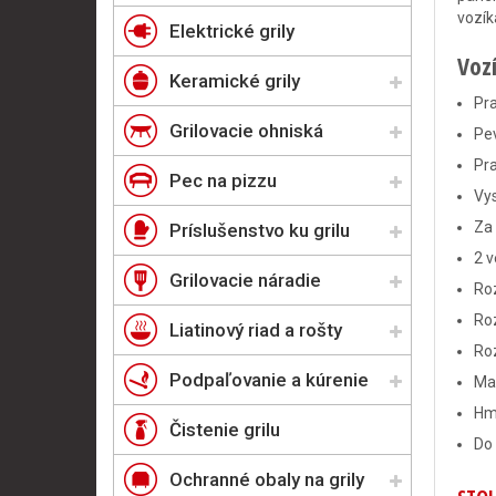
vozík
Elektrické grily
Vozí
Keramické grily
Pra
Grilovacie ohniská
Pev
Pra
Pec na pizzu
Vys
Za
Príslušenstvo ku grilu
2 v
Grilovacie náradie
Ro
Roz
Liatinový riad a rošty
Ro
Podpaľovanie a kúrenie
Mat
Hm
Čistenie grilu
Do 
Ochranné obaly na grily