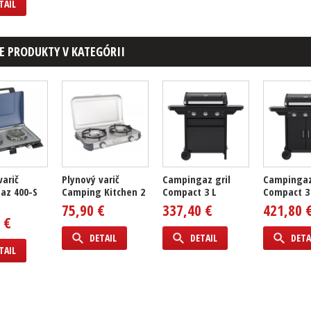
TAIL
E PRODUKTY V KATEGÓRII
varič
Plynový varič
Campingaz gril
Campingaz
az 400-S
Camping Kitchen 2
Compact 3 L
Compact 3
75,90 €
337,40 €
421,80 
 €
DETAIL
DETAIL
DETA
TAIL