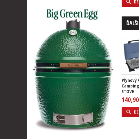
DE
ĎALŠI
Plynový 
Camping
STOVE
140,90
DE