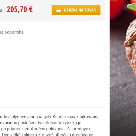
205,70 €
a:
OTÁZKA NA TOVAR
sa odborníka
ude a plynové plancha grily. Konštrukcia z
lakovanej
lovacieho príslušenstva. Súčasťou vozíka je
 pri príprave jedál počas grilovania. Za predným
g. Dve veľké kolieska zároveň uľahčujú presúvanie