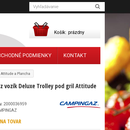
Košík:
prázdny
BCHODNÉ PODMIENKY
KONTAKT
 Attitude a Plancha
 vozík Deluxe Trolley pod gril Attitude
u:
2000036959
MPINGAZ
NA TOVAR