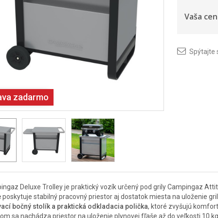
Vaša cen
Spýtajte 
ava zadarmo
ngaz Deluxe Trolley je praktický vozík určený pod grily Campingaz Attit
e
poskytuje stabilný pracovný priestor aj dostatok miesta na uloženie gri
ací bočný stolík a praktická odkladacia polička
, ktoré zvyšujú komfort
om sa nachádza priestor na uloženie plynovej fľaše až do veľkosti 10 k