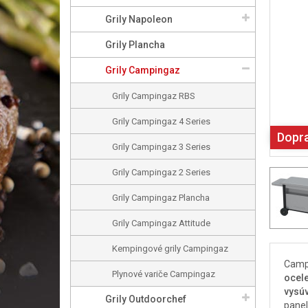
Grily Napoleon
Grily Plancha
Grily Campingaz
Grily Campingaz RBS
Grily Campingaz 4 Series
Dopr
Grily Campingaz 3 Series
Grily Campingaz 2 Series
Grily Campingaz Plancha
Grily Campingaz Attitude
Kempingové grily Campingaz
Campi
Plynové variče Campingaz
ocel
vysúv
Grily Outdoorchef
panel