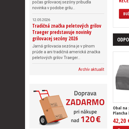
RECE
počas grilovacej sezóny pribudla
novinka v podobe grilu...
BUĎ
12.05.2026
Tradičná značka peletových grilov
Traeger predstavuje novinky
grilovacej sezóny 2026
ODPO
Jarná grilovacia sezóna je v plnom
prúde a ani tradičná americká značka
peletových grilov Traeger...
Archív aktualít
Obal na 
Plancha 
42,20 