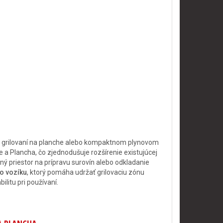
ri grilovaní na planche alebo kompaktnom plynovom
e a Plancha, čo zjednodušuje rozšírenie existujúcej
ný priestor na prípravu surovín alebo odkladanie
vo vozíku
, ktorý pomáha udržať grilovaciu zónu
litu pri používaní.