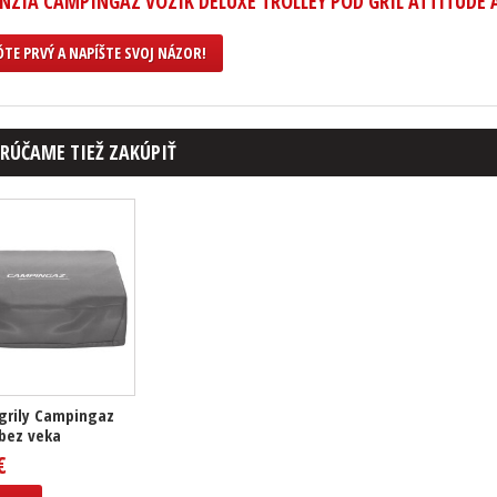
NZIA CAMPINGAZ VOZÍK DELUXE TROLLEY POD GRIL ATTITUDE 
TE PRVÝ A NAPÍŠTE SVOJ NÁZOR!
RÚČAME TIEŽ ZAKÚPIŤ
grily Campingaz
bez veka
€