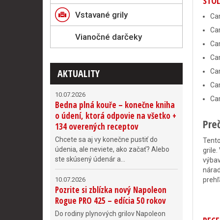
STOL
Vstavané grily
Ca
Ca
Vianočné darčeky
Cam
Cam
AKTUALITY
Cam
Ca
10.07.2026
Ca
Bedna plná kouře – konečne kniha
o údení, ktorá odpovie na všetko +
Pre
134 overených receptov
Chcete sa aj vy konečne pustiť do
Tento
údenia, ale neviete, ako začať? Alebo
grile
ste skúsený údenár a...
výbav
nárad
10.07.2026
prehľ
Pozrite si zblízka nový Napoleon
Rogue PRO 425 – edícia 50 rokov
Do rodiny plynových grilov Napoleon