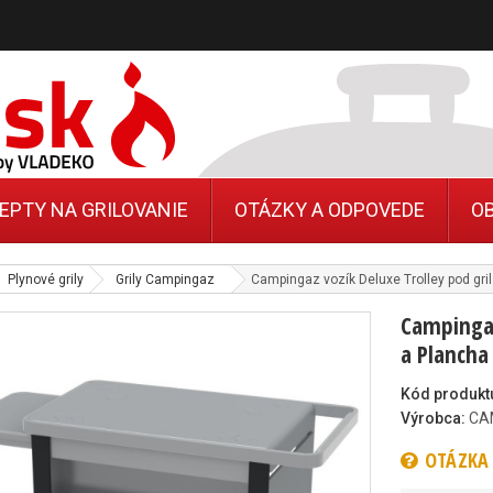
EPTY NA GRILOVANIE
OTÁZKY A ODPOVEDE
O
Plynové grily
Grily Campingaz
Campingaz vozík Deluxe Trolley pod gril
Campingaz
a Plancha
Kód produkt
Výrobca:
CA
OTÁZKA 