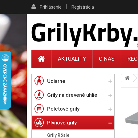
|
Prihlásenie
Registrácia
AKTUALITY
O NÁS
REC
Udiarne
Grily na drevené uhlie
Peletové grily
Plynové grily
Grily Rösle