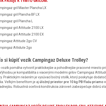
ÍK PASUJE K TÝMTO GRILOM:
mpingaz gril Master Plancha LX
mpingaz gril Plancha BF LX
pingaz gril Plancha L
pingaz gril Attitude 2100 LX
pingaz gril Attitude 2100 EX
mpingaz Attitude 2go CV
mpingaz Attidute 2go
čo si kúpiť vozík Campingaz Deluxe Trolley?
 vozík pomáha vytvoriť praktickejšie a pohodlnejšie pracovné miesto p
. Výhodou je kompatibilita s viacerými modelmi grilov Campingaz Attitud
y. Praktickým riešením je vysúvací bočný stolík, ktorý poskytuje dodatoč
ia. Veľkým benefitom je aj
úložný priestor pre 10 kg PB fľašu priamo 
adnejšiu. Robustná oceľová konštrukcia zároveň zabezpečuje dobrú stabi