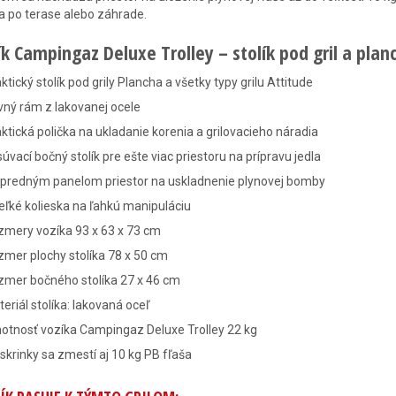
a po terase alebo záhrade.
k Campingaz Deluxe Trolley – stolík pod gril a plan
ktický stolík pod grily Plancha a všetky typy grilu Attitude
ný rám z lakovanej ocele
ktická polička na ukladanie korenia a grilovacieho náradia
úvací bočný stolík pre ešte viac priestoru na prípravu jedla
 predným panelom priestor na uskladnenie plynovej bomby
eľké kolieska na ľahkú manipuláciu
zmery vozíka 93 x 63 x 73 cm
mer plochy stolíka 78 x 50 cm
zmer bočného stolíka 27 x 46 cm
eriál stolíka: lakovaná oceľ
otnosť vozíka Campingaz Deluxe Trolley 22 kg
skrinky sa zmestí aj 10 kg PB fľaša