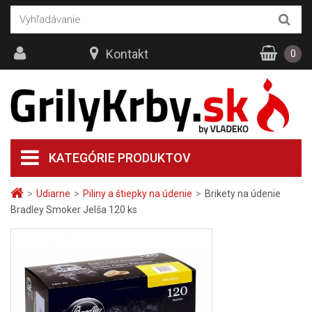
Kontakt
0
KATEGÓRIE PRODUKTOV
>
Udiarne
>
Piliny a štiepky na údenie
>
Brikety na údenie
Bradley Smoker Jelša 120 ks