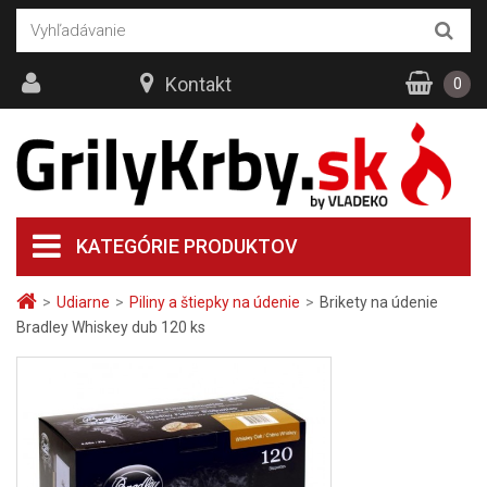
Kontakt
0
KATEGÓRIE PRODUKTOV
>
Udiarne
>
Piliny a štiepky na údenie
>
Brikety na údenie
Bradley Whiskey dub 120 ks