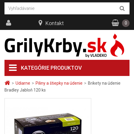
Kontakt
0
KATEGÓRIE PRODUKTOV
>
Udiarne
>
Piliny a štiepky na údenie
>
Brikety na údenie
Bradley Jabloň 120 ks