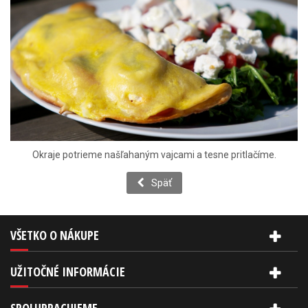
Okraje potrieme našľahaným vajcami a tesne pritlačíme.
Späť
VŠETKO O NÁKUPE
UŽITOČNÉ INFORMÁCIE
SPOLUPRACUJEME