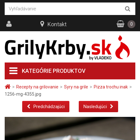
Kontakt
0
KATEGÓRIE PRODUKTOV
>
Recepty na grilovanie
>
Syry na grile
>
Pizza trochu inak
>
1256-mg-4355.jpg
Predchádzajúci
Nasledujúci